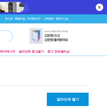
로그인
회원가입
마이페이지
고객센터
장바구니
(0)
판매자매니저
알라딘에 중고팔기
중고 전문셀러샵
알라딘에 팔기