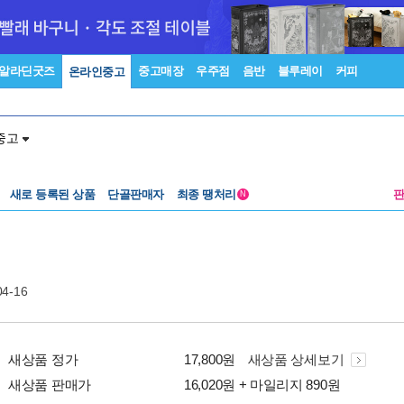
알라딘굿즈
중고매장
우주점
음반
블루레이
커피
온라인중고
중고
새로 등록된 상품
단골판매자
최종 땡처리
N
04-16
새상품 정가
17,800원
새상품 상세보기
새상품 판매가
16,020원 + 마일리지 890원