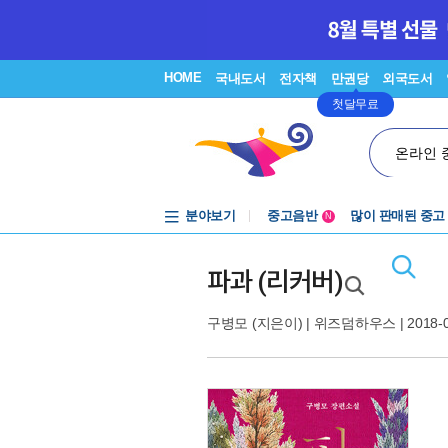
HOME
국내도서
전자책
만권당
외국도서
첫달무료
온라인 
분야보기
중고음반
많이 판매된 중고
N
1천원부터
중고음반
파과 (리커버)
구병모
(지은이) |
위즈덤하우스
| 2018-