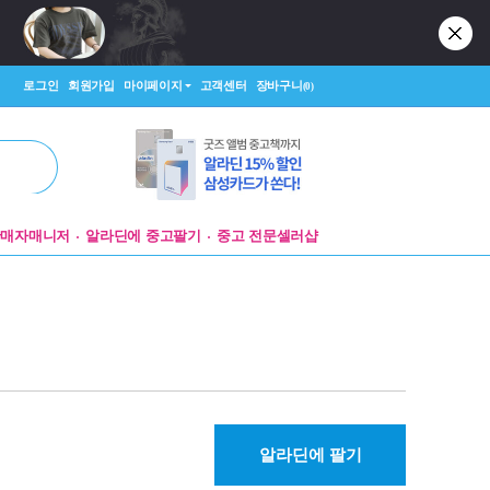
로그인
회원가입
마이페이지
고객센터
장바구니
(0)
판매자매니저
알라딘에 중고팔기
중고 전문셀러샵
알라딘에 팔기