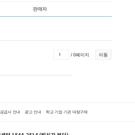
판매자
/ 0페이지
이동
·공급사 안내
광고 안내
학교·기업·기관 대량구매
센터 1544-2514 (발신자 부담)