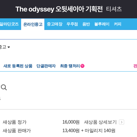
알라딘굿즈
중고매장
우주점
음반
블루레이
커피
온라인중고
중고
새로 등록된 상품
단골판매자
최종 땡처리
N
5
새상품 정가
16,000원
새상품 상세보기
새상품 판매가
13,400원 + 마일리지 140원