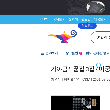
HOME
국내도서
전자책
만권당
외국도서
첫달무료
온라인 
분야보기
중고음반
많이 판매된 중고
N
1천원부터
중고음반
가야금작품집 3집 / 미궁
황병기
|
씨앤엘뮤직 (C&L)
| 2001-07-0