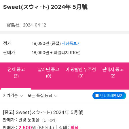
Sweet(スウィ-ト) 2024年 5月號
寶島社
2024-04-12
정가
18,090원 (품절)
새상품보기
판매가
18,090원 + 마일리지 910점
전체 중고
알라딘 중고
이 광활한 우주점
판매자 중고
(2)
(0)
(0)
(2)
저가격순
모든 품질 등급
반값택배
만 보기
[중고] Sweet(スウィ-ト) 2024年 5月號
판매자 : 별빛 눈망울
실버셀러
판매가 :
2,500
원 (86%↓) │ 상태 :
최상