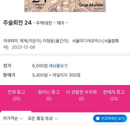
주술회전 24
- 주택대천 - 재귀 -
아쿠타미 게게(지은이)
이정운(옮긴이)
서울미디어코믹스(서울문화
사)
2023-12-08
정가
6,000원
새상품보기
판매가
5,400원 + 마일리지 300점
전체 중고
알라딘 중고
이 광활한 우주점
판매자 중고
(25)
(0)
(2)
(23)
저가격순
모든 품질 등급
반값택배
만 보기