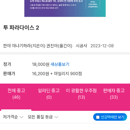
투 파라다이스 2
한야 야나기하라(지은이)
권진아(옮긴이)
시공사
2023-12-08
정가
18,000원
새상품보기
판매가
16,200원 + 마일리지 900점
전체 중고
알라딘 중고
이 광활한 우주점
판매자 중고
(46)
(0)
(13)
(33)
저가격순
모든 품질 등급
반값택배
만 보기