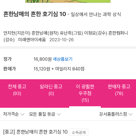
흔한남매의 흔한 호기심 10
- 일상에서 만나는 과학 상식
안치현(지은이)
흔한남매(원작)
유난희(그림)
이정모(감수)
흔한컴퍼니
(감수)
미래엔아이세움
2023-10-26
정가
16,800원
새상품보기
판매가
15,120원 + 마일리지 840점
전체 중고
알라딘 중고
이 광활한
판매자 중고
우주점
(93)
(0)
(78)
(15)
저가격순
모든 품질 등급
강서홈플러스점
[중고] 흔한남매의 흔한 호기심 10
소득공제