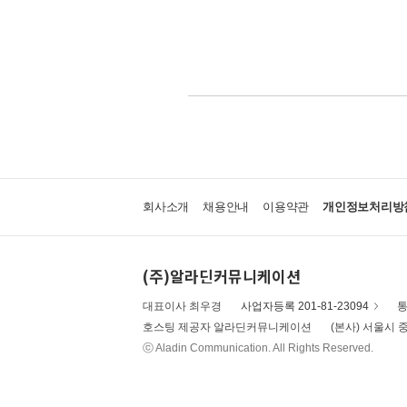
회사소개
채용안내
이용약관
개인정보처리방
(주)알라딘커뮤니케이션
대표이사 최우경
사업자등록 201-81-23094
통
호스팅 제공자 알라딘커뮤니케이션
(본사) 서울시 중
ⓒ Aladin Communication. All Rights Reserved.