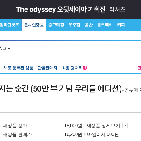
알라딘굿즈
중고매장
우주점
음반
블루레이
커피
온라인중고
중고
새로 등록된 상품
단골판매자
최종 땡처리
N
는 순간 (50만 부 기념 우리들 에디션)
공부에 
-
1
새상품 정가
18,000원
새상품 상세보기
새상품 판매가
16,200원 + 마일리지 900원