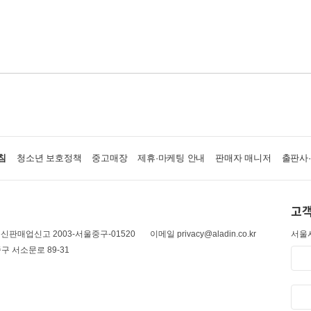
침
청소년 보호정책
중고매장
제휴·마케팅 안내
판매자 매니저
출판사
고객
신판매업신고 2003-서울중구-01520
이메일 privacy@aladin.co.kr
서울시
구 서소문로 89-31