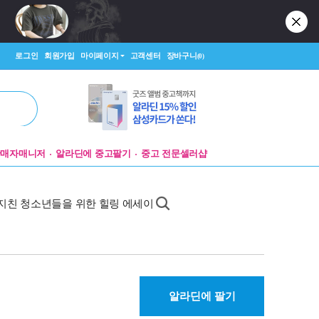
로그인
회원가입
마이페이지
고객센터
장바구니
(0)
판매자매니저
알라딘에 중고팔기
중고 전문셀러샵
지친 청소년들을 위한 힐링 에세이
알라딘에 팔기