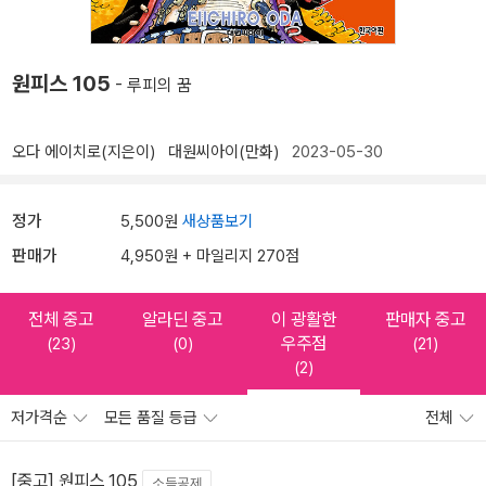
원피스 105
- 루피의 꿈
오다 에이치로(지은이)
대원씨아이(만화)
2023-05-30
정가
5,500원
새상품보기
판매가
4,950원 + 마일리지 270점
전체 중고
알라딘 중고
이 광활한
판매자 중고
우주점
(23)
(0)
(21)
(2)
저가격순
모든 품질 등급
전체
[중고] 원피스 105
소득공제