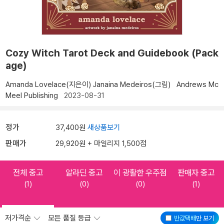
Cozy Witch Tarot Deck and Guidebook (Pack
age)
Amanda Lovelace(지은이)
Janaina Medeiros(그림)
Andrews Mc
Meel Publishing
2023-08-31
정가
37,400원
새상품보기
판매가
29,920원 + 마일리지 1,500점
전체 중고
알라딘 중고
이 광활한 우주점
판매자 중고
(1)
(0)
(0)
(1)
저가격순
모든 품질 등급
반값택배
만 보기