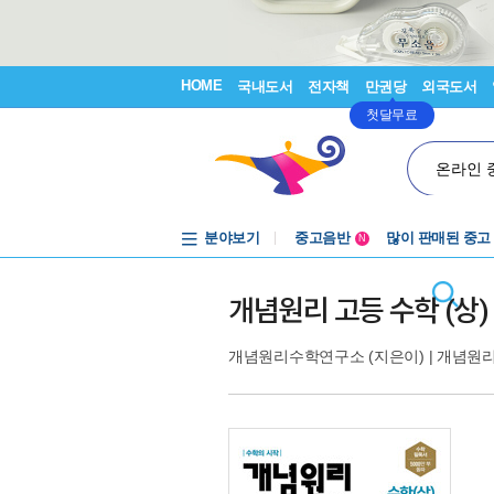
HOME
국내도서
전자책
만권당
외국도서
첫달무료
온라인 
분야보기
중고음반
많이 판매된 중고
N
1천원부터
중고음반
개념원리 고등 수학 (상) 
개념원리수학연구소
(지은이) |
개념원