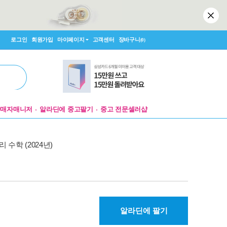
로그인
회원가입
마이페이지
고객센터
장바구니
(0)
판매자매니저
알라딘에 중고팔기
중고 전문셀러샵
 수학 (2024년)
알라딘에 팔기