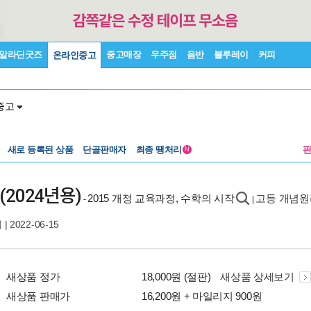
알라딘굿즈
중고매장
우주점
음반
블루레이
커피
온라인중고
중고
새로 등록된 상품
단골판매자
최종 땡처리
N
(2024년용)
2015 개정 교육과정, 수학의 시작
고등 개념원리
-
|
리
| 2022-06-15
새상품 정가
18,000원 (절판)
새상품 상세보기
새상품 판매가
16,200원 + 마일리지 900원