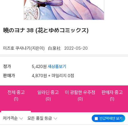
曉のヨナ 38 (花とゆめコミックス)
미즈호 쿠사나기(지은이)
白泉社
2022-05-20
정가
5,420원
새상품보기
판매가
4,870원 + 마일리지 0점
전체 중고
알라딘 중고
이 광활한 우주점
판매자 중고
(1)
(0)
(0)
(1)
저가격순
모든 품질 등급
반값택배
만 보기