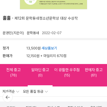
훌훌
- 제12회 문학동네청소년문학상 대상 수상작
문경민(지은이)
문학동네
2022-02-07
정가
13,500원
새상품보기
판매가
12,150원 + 마일리지 670점
전체 중고
알라딘 중고
이 광활한 우주점
판매자 중고
(76)
(0)
(15)
(61)
저가격순
모든 품질 등급
뒤로가
기