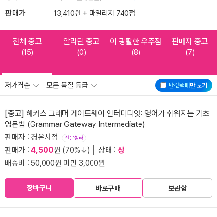
판매가
13,410원 + 마일리지 740점
전체 중고
알라딘 중고
이 광활한 우주점
판매자 중고
(15)
(0)
(8)
(7)
저가격순
모든 품질 등급
반값택배
만 보기
[중고] 해커스 그래머 게이트웨이 인터미디엇: 영어가 쉬워지는 기초
영문법 (Grammar Gateway Intermediate)
판매자 : 경은서점
전문셀러
판매가 :
4,500
원 (70%↓) │ 상태 :
상
배송비 : 50,000원 미만 3,000원
장바구니
바로구매
보관함