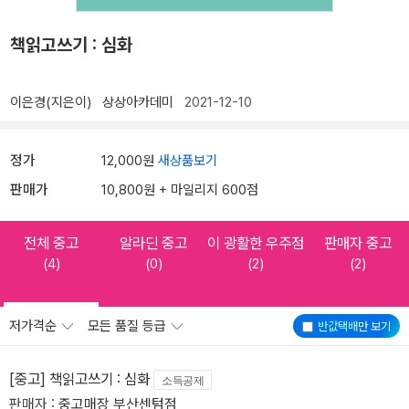
책읽고쓰기 : 심화
이은경(지은이)
상상아카데미
2021-12-10
정가
12,000원
새상품보기
판매가
10,800원 + 마일리지 600점
전체 중고
알라딘 중고
이 광활한 우주점
판매자 중고
(4)
(0)
(2)
(2)
저가격순
모든 품질 등급
반값택배
만 보기
[중고] 책읽고쓰기 : 심화
소득공제
판매자 :
중고매장 부산센텀점