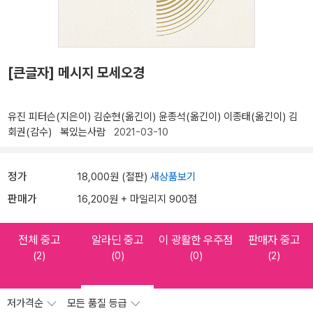
[큰글자] 메시지 모세오경
유진 피터슨(지은이)
김순현(옮긴이)
윤종석(옮긴이)
이종태(옮긴이)
김
회권(감수)
복있는사람
2021-03-10
정가
18,000원 (절판)
새상품보기
판매가
16,200원 + 마일리지 900점
전체 중고
알라딘 중고
이 광활한 우주점
판매자 중고
(2)
(0)
(0)
(2)
저가격순
모든 품질 등급