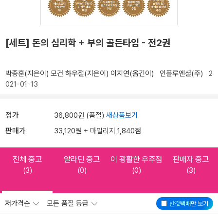
[세트] 돈의 심리학 + 부의 골든타임 - 전2권
박종훈(지은이)
모건 하우절(지은이)
이지연(옮긴이)
인플루엔셜(주)
2
021-01-13
정가
36,800원 (품절)
새상품보기
판매가
33,120원 + 마일리지 1,840점
전체 중고
알라딘 중고
이 광활한 우주점
판매자 중고
(3)
(0)
(0)
(3)
저가격순
모든 품질 등급
반값택배
만 보기