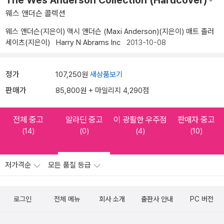
The Wes Anderson Collection (Hardcover)
-
웨스 앤더슨 콜렉션
웨스 앤더슨(지은이)
맥시 앤더슨 (Maxi Anderson)(지은이)
매트 졸러
세이츠(지은이)
Harry N Abrams Inc
2013-10-08
정가
107,250원
새상품보기
판매가
85,800원 + 마일리지 4,290점
전체 중고
알라딘 중고
이 광활한 우주점
판매자 중고
(14)
(0)
(4)
(10)
저가격순
모든 품질 등급
로그인
전체 메뉴
회사 소개
출판사 안내
PC 버전