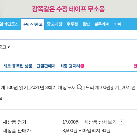
알라딘굿즈
중고매장
우주점
음반
블루레이
커피
온라인중고
중고
새로 등록된 상품
단골판매자
최종 땡처리
N
게 100권 읽기_2021년 3학기 대상도서
느리게100권읽기_2021년
|
4
새상품 정가
17,000원
새상품 상세보기
새상품 판매가
8,500원 + 마일리지 90원