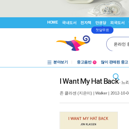
HOME
국내도서
전자책
만권당
외국도서
첫달무료
온라인 
분야보기
중고음반
많이 판매된 중고
N
1천원부터
중고음반
I Want My Hat Back
느리
-
존 클라센
(지은이) |
Walker
| 2012-10-0