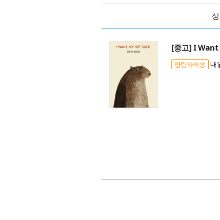
상
[중고] I Want
내일
양탄자배송