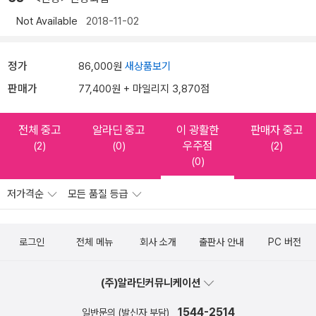
Not Available
2018-11-02
정가
86,000원
새상품보기
판매가
77,400원 + 마일리지 3,870점
전체 중고
알라딘 중고
이 광활한
판매자 중고
우주점
(2)
(0)
(2)
(0)
저가격순
모든 품질 등급
로그인
전체 메뉴
회사 소개
출판사 안내
PC 버전
(주)알라딘커뮤니케이션
1544-2514
일반문의 (발신자 부담)