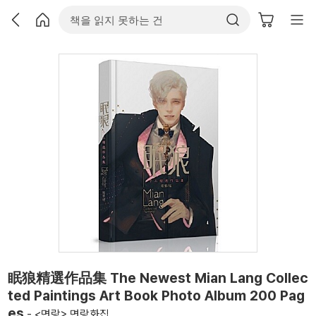
眠狼精選作品集 The Newest Mian Lang Collec
ted Paintings Art Book Photo Album 200 Pag
es
- <면랑> 면랑화집