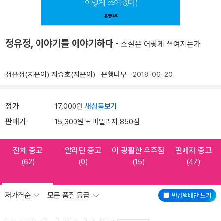
정유정, 이야기를 이야기하다
- 소설은 어떻게 쓰여지는가
정유정(지은이)
지승호(지은이)
은행나무
2018-06-20
정가
17,000원
새상품보기
판매가
15,300원 + 마일리지 850점
전체 중고
알라딘 중고
이 광활한 우주점
판매자 중고
(62)
(0)
(15)
(47)
저가격순
모든 품질 등급
반값택배
만 보기