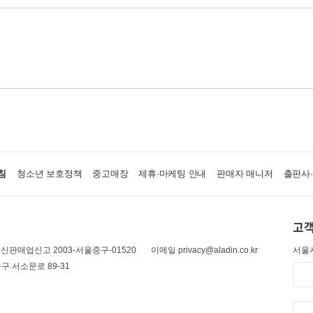
침
청소년 보호정책
중고매장
제휴·마케팅 안내
판매자 매니저
출판사
고객
신판매업신고 2003-서울중구-01520
이메일 privacy@aladin.co.kr
서울시
구 서소문로 89-31