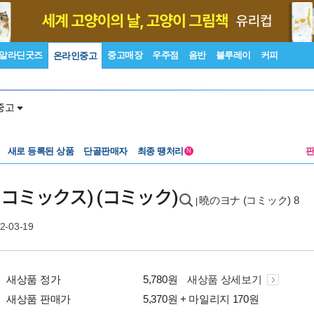
알라딘굿즈
중고매장
우주점
음반
블루레이
커피
온라인중고
중고
새로 등록된 상품
단골판매자
최종 땡처리
N
めコミックス) (コミック)
曉のヨナ (コミック) 8
|
2-03-19
새상품 정가
5,780원
새상품 상세보기
새상품 판매가
5,370원 + 마일리지 170원