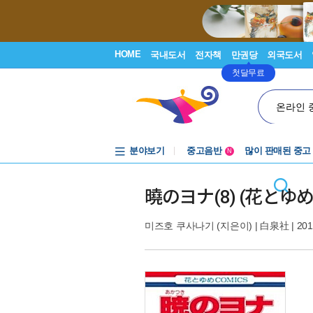
HOME
국내도서
전자책
만권당
외국도서
첫달무료
온라인 
분야보기
중고음반
많이 판매된 중고
N
1천원부터
중고음반
曉のヨナ(8) (花とゆ
미즈호 쿠사나기
(지은이) |
白泉社
| 201