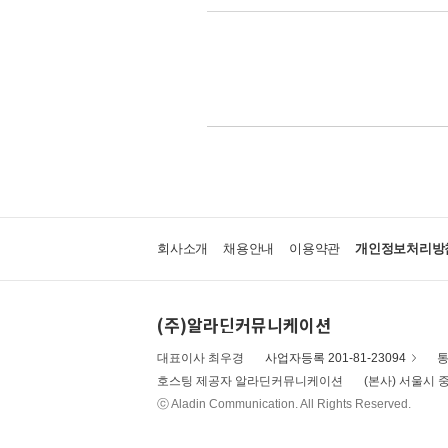
회사소개
채용안내
이용약관
개인정보처리방
(주)알라딘커뮤니케이션
대표이사 최우경
사업자등록 201-81-23094
통
호스팅 제공자 알라딘커뮤니케이션
(본사) 서울시 중
ⓒ Aladin Communication. All Rights Reserved.