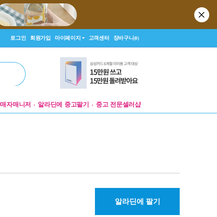
로그인
회원가입
마이페이지
고객센터
장바구니
(0)
판매자매니저
알라딘에 중고팔기
중고 전문셀러샵
알라딘에 팔기