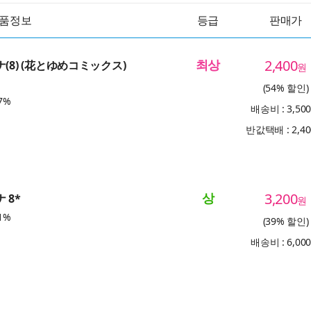
품정보
등급
판매가
최상
2,400
ナ(8) (花とゆめコミックス)
원
(54% 할인)
7%
배송비 : 3,50
반값택배 : 2,4
상
3,200
 8*
원
1%
(39% 할인)
배송비 : 6,00