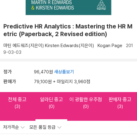
Predictive HR Analytics : Mastering the HR M
etric (Paperback, 2 Revised edition)
마틴 에드워즈(지은이)
Kirsten Edwards(지은이)
Kogan Page
201
9-03-03
정가
96,470원
새상품보기
판매가
79,100원 + 마일리지 3,960점
전체 중고
알라딘 중고
이 광활한 우주점
판매자 중고
(3)
(0)
(0)
(3)
저가격순
모든 품질 등급