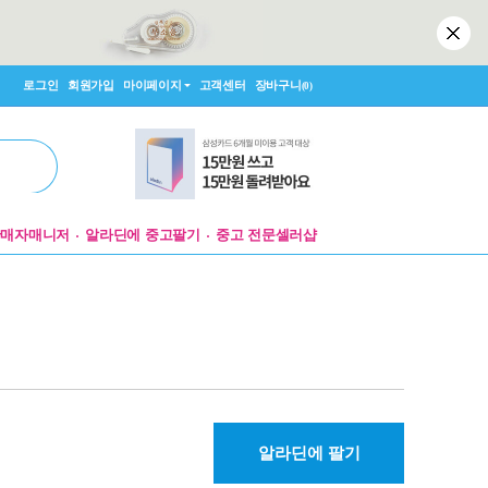
로그인
회원가입
마이페이지
고객센터
장바구니
(0)
판매자매니저
알라딘에 중고팔기
중고 전문셀러샵
알라딘에 팔기