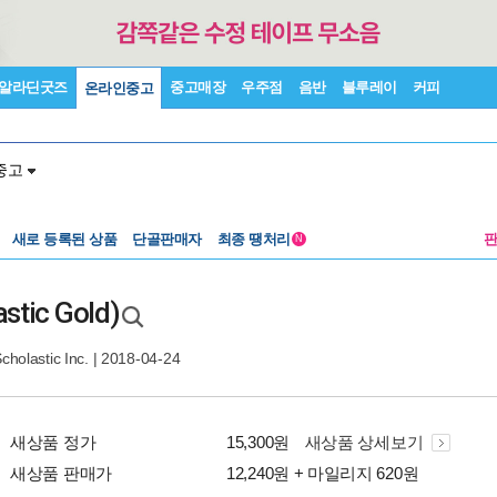
알라딘굿즈
중고매장
우주점
음반
블루레이
커피
온라인중고
중고
새로 등록된 상품
단골판매자
최종 땡처리
N
stic Gold)
cholastic Inc.
| 2018-04-24
새상품 정가
15,300원
새상품 상세보기
새상품 판매가
12,240원 + 마일리지 620원