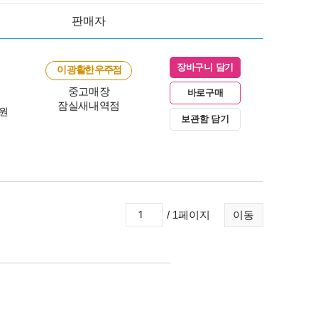
판매자
장바구니 담기
이 광활한 우주점
중고매장
바로구매
잠실새내역점
0원
보관함 담기
/ 1페이지
이동