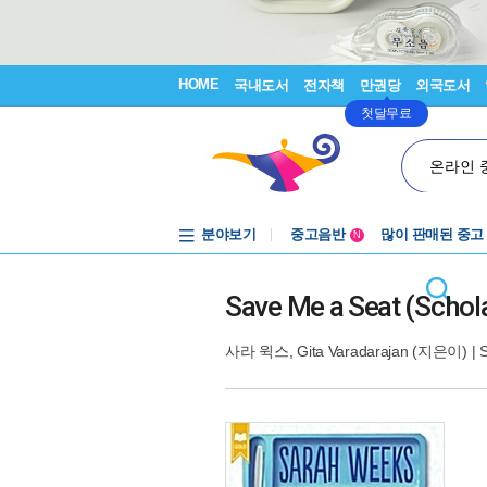
HOME
국내도서
전자책
만권당
외국도서
첫달무료
온라인 
분야보기
중고음반
많이 판매된 중고
N
1천원부터
중고음반
Save Me a Seat (Schola
사라 윅스
,
Gita Varadarajan
(지은이) |
S