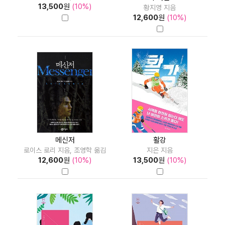
13,500
원
(10%)
황지영 지음
12,600
원
(10%)
메신저
활강
로이스 로리 지음, 조영학 옮김
지은 지음
12,600
원
(10%)
13,500
원
(10%)