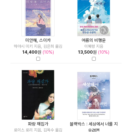
미안해, 스이카
여름의 비행운
하야시 미키 지음, 김은희 옮김
이혜령 지음
14,400
원
(10%)
13,500
원
(10%)
파랑 채집가
블랙박스 : 세상에서 너를 지
로이스 로리 지음, 김옥수 옮김
우려면