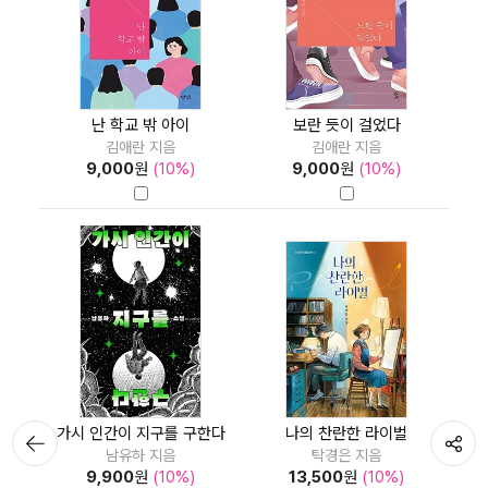
난 학교 밖 아이
보란 듯이 걸었다
김애란 지음
김애란 지음
9,000
원
(10%)
9,000
원
(10%)
뒤로가
가시 인간이 지구를 구한다
나의 찬란한 라이벌
공유하기
남유하 지음
탁경은 지음
기
9,900
원
(10%)
13,500
원
(10%)