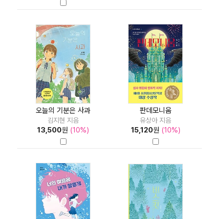
오늘의 기분은 사과
판데모니움
김지현 지음
유상아 지음
13,500
원
(10%)
15,120
원
(10%)