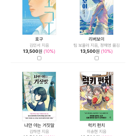
호구
리버보이
김민서 지음
팀 보울러 지음, 정해영 옮김
13,500
원
(10%)
13,500
원
(10%)
나만 아는 거짓말
럭키 펀치
김하연 지음
이송현 지음