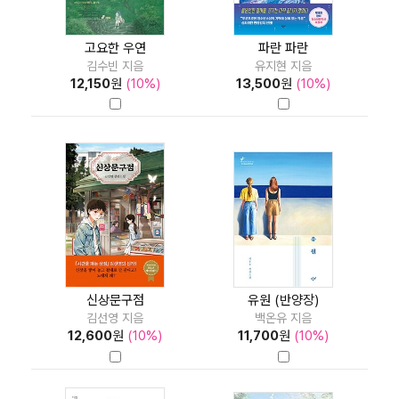
고요한 우연
파란 파란
김수빈 지음
유지현 지음
12,150
원
(10%)
13,500
원
(10%)
신상문구점
유원 (반양장)
김선영 지음
백온유 지음
12,600
원
(10%)
11,700
원
(10%)