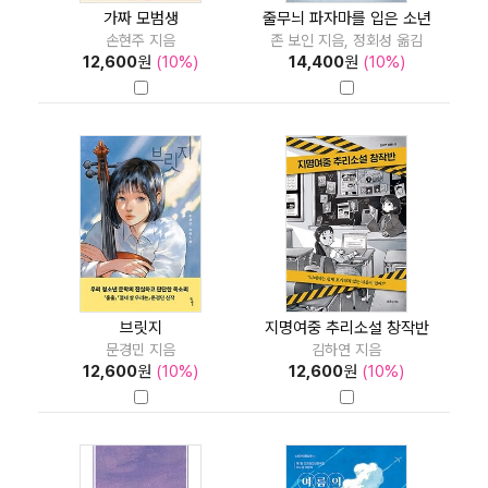
가짜 모범생
줄무늬 파자마를 입은 소년
손현주 지음
존 보인 지음, 정회성 옮김
12,600
원
(10%)
14,400
원
(10%)
브릿지
지명여중 추리소설 창작반
문경민 지음
김하연 지음
12,600
원
(10%)
12,600
원
(10%)