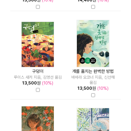
13,500
원
(10%)
14,400
원
(10%)
구덩이
개를 훔치는 완벽한 방법
루이스 새커 지음, 김영선 옮김
바바라 오코너 지음, 신선해
옮김
13,500
원
(10%)
13,500
원
(10%)