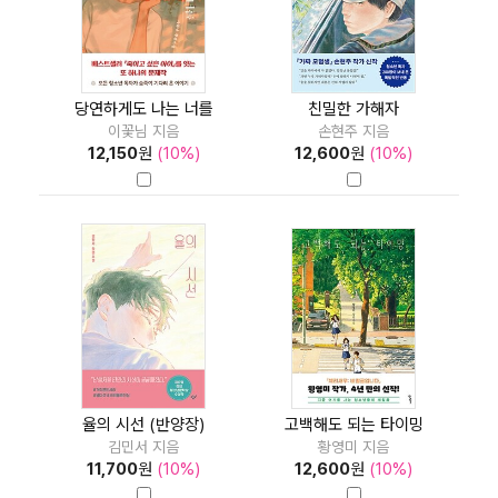
당연하게도 나는 너를
친밀한 가해자
이꽃님 지음
손현주 지음
12,150
원
(10%)
12,600
원
(10%)
율의 시선 (반양장)
고백해도 되는 타이밍
김민서 지음
황영미 지음
11,700
원
(10%)
12,600
원
(10%)