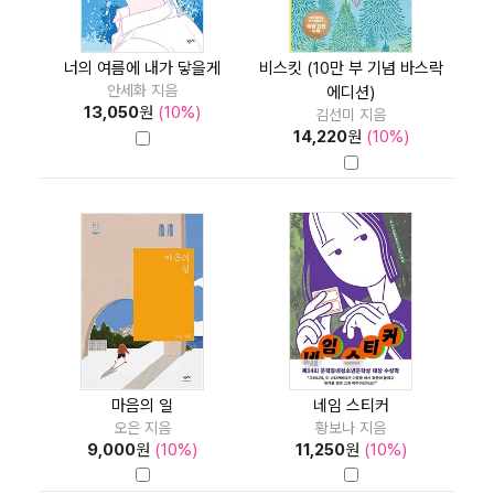
너의 여름에 내가 닿을게
비스킷 (10만 부 기념 바스락
안세화 지음
에디션)
13,050
원
(10%)
김선미 지음
14,220
원
(10%)
마음의 일
네임 스티커
오은 지음
황보나 지음
9,000
원
(10%)
11,250
원
(10%)