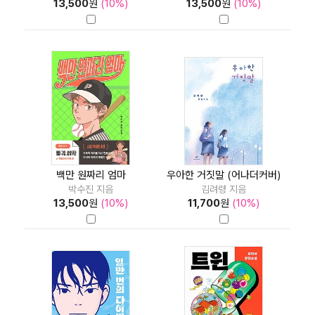
13,500
원
(10%)
13,500
원
(10%)
백만 원짜리 엄마
우아한 거짓말 (어나더커버)
박수진 지음
김려령 지음
13,500
원
(10%)
11,700
원
(10%)