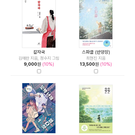
칼자국
스파클 (반양장)
김애란 지음, 정수지 그림
최현진 지음
9,000
원
(10%)
13,500
원
(10%)