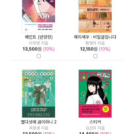
페인트 (반양장)
체리새우 : 비밀글입니다
이희영 지음
황영미 지음
13,500
원
(10%)
12,150
원
(10%)
열다섯에 곰이라니 2
스티커
추정경 지음
김선미 지음