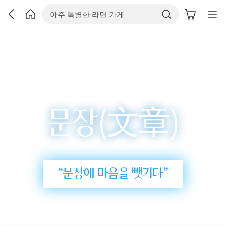
청소년 문학
(文章)
문장
“문장에 마음을 뺏기다”