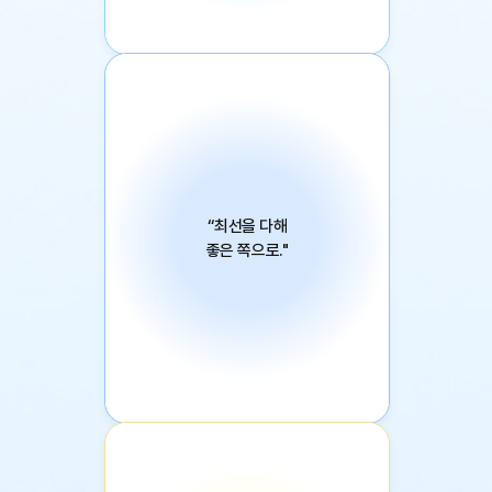
고백해도 되는 타이밍
“최선을 다해
좋은 쪽으로."
<훌훌> 문경민 작가 신작
스카이다이빙