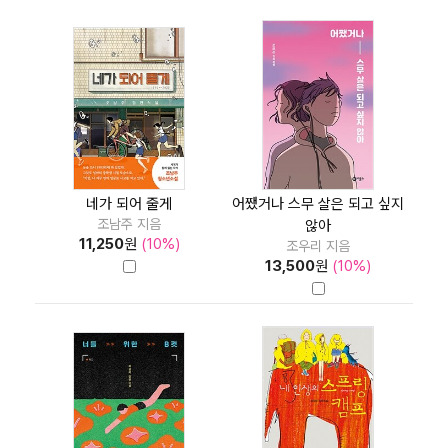
네가 되어 줄게
어쨌거나 스무 살은 되고 싶지
조남주 지음
않아
11,250
원
(10%)
조우리 지음
13,500
원
(10%)