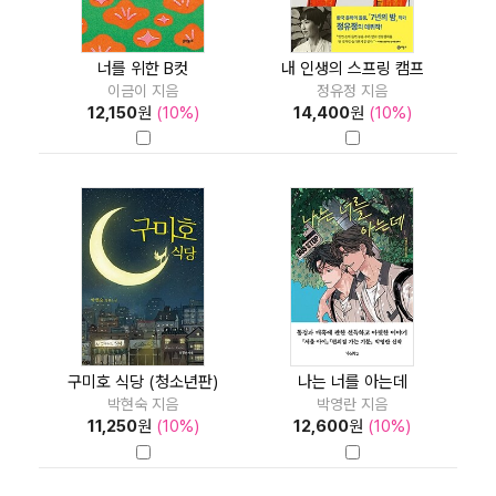
너를 위한 B컷
내 인생의 스프링 캠프
이금이 지음
정유정 지음
12,150
원
(10%)
14,400
원
(10%)
구미호 식당 (청소년판)
나는 너를 아는데
박현숙 지음
박영란 지음
11,250
원
(10%)
12,600
원
(10%)