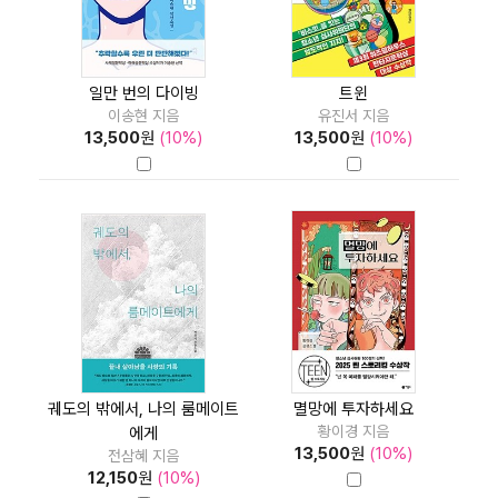
일만 번의 다이빙
트윈
이송현 지음
유진서 지음
13,500
원
(10%)
13,500
원
(10%)
궤도의 밖에서, 나의 룸메이트
멸망에 투자하세요
황이경 지음
에게
13,500
원
(10%)
전삼혜 지음
12,150
원
(10%)