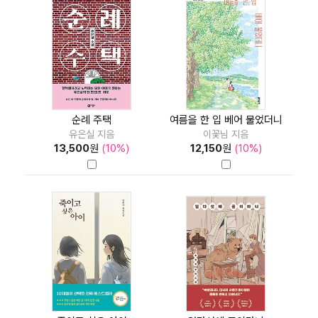
순례 주택
여름을 한 입 베어 물었더니
유은실 지음
이꽃님 지음
13,500
원
(10%)
12,150
원
(10%)