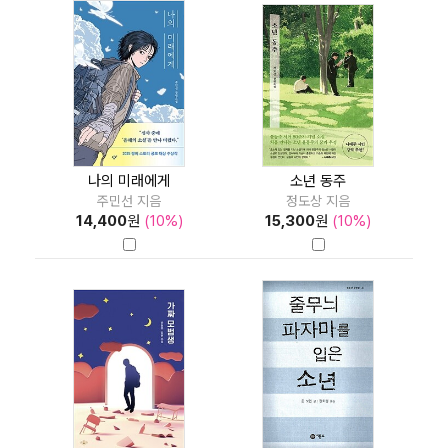
나의 미래에게
소년 동주
주민선 지음
정도상 지음
14,400
원
(10%)
15,300
원
(10%)