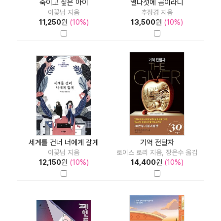
죽이고 싶은 아이
열다섯에 곰이라니
이꽃님 지음
추정경 지음
11,250
원
(10%)
13,500
원
(10%)
세계를 건너 너에게 갈게
기억 전달자
이꽃님 지음
로이스 로리 지음, 장은수 옮김
12,150
원
(10%)
14,400
원
(10%)