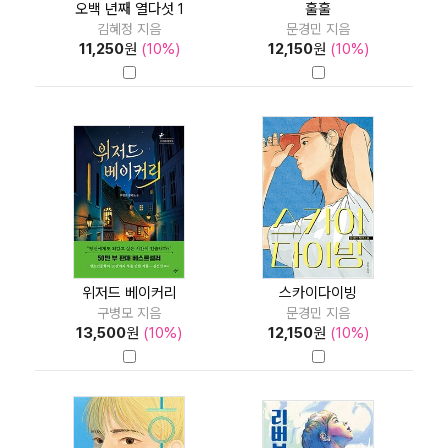
오백 년째 열다섯 1
훌훌
김혜정 지음
문경민 지음
11,250
원
(10%)
12,150
원
(10%)
위저드 베이커리
스카이다이빙
구병모 지음
문경민 지음
13,500
원
(10%)
12,150
원
(10%)