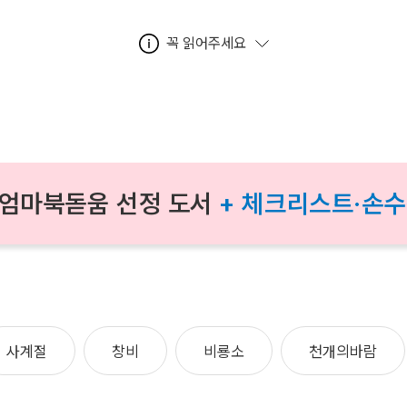
꼭 읽어주세요
 엄마북돋움 선정 도서
+ 체크리스트·손수
사계절
창비
비룡소
천개의바람