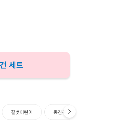
건 세트
길벗어린이
웅진주니어
시공주니어