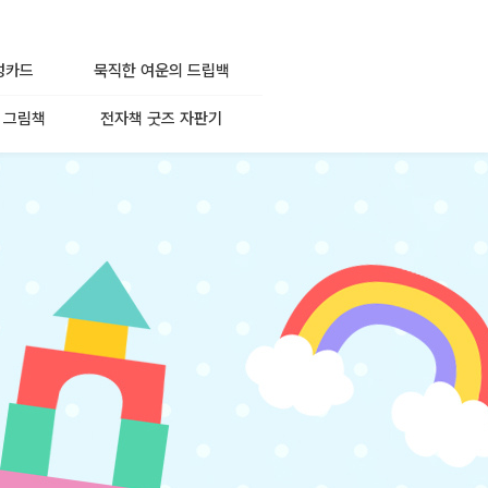
성카드
묵직한 여운의 드립백
 그림책
전자책 굿즈 자판기