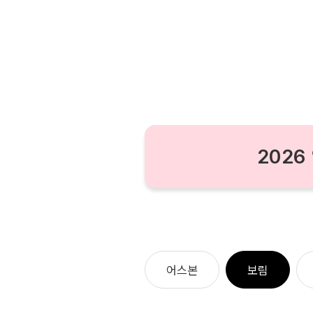
2026
어스본
보림