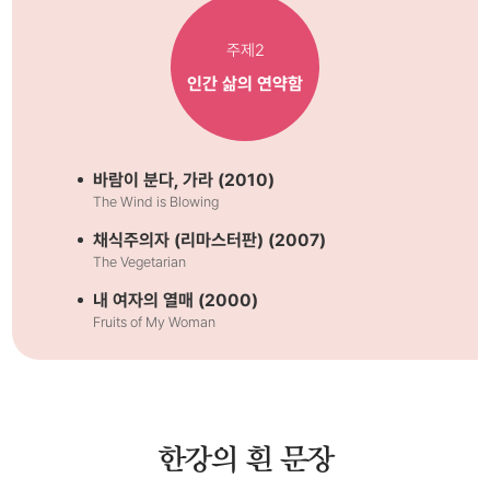
정말 헤어진 건 아니야, 아직은.
주제2
나는 나 자신의 불안전함을 사랑한다
인간 삶의 연약함
사랑이란 무얼까? 우리의 가슴과 가슴 사이를 연결해주는 금실
이지
바람이 분다, 가라 (2010)
모든 죽은 사람의 관 뚜껑을 닫고, 거칠게 못질을 하고, 영원히
The Wind is Blowing
버리십시오. 그 얼굴을. 눈동자들을, 끈덕진 자책과 결의 따위
를.
채식주의자 (리마스터판) (2007)
The Vegetarian
나를 둘러싼 모든 것이 미끄러지듯 밀려나갔어
내 여자의 열매 (2000)
Fruits of My Woman
과거가 현재를 도울 수 있는가
과거가 현재를 도울 수 있는가.
과거가 현재를 도울 수 있는가
한강의 흰 문장
나를 둘러싼 모든 것이 미끄러지듯 밀려나갔어