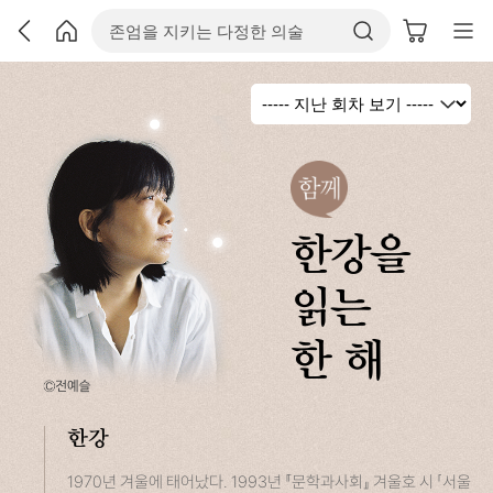
한강을
읽는
한 해
한강
1970년 겨울에 태어났다. 1993년 『문학과사회』 겨울호 시 「서울