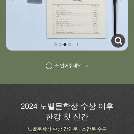
자세히보기
꼭 읽어주세요
2024 노벨문학상 수상 이후
한강 첫 신간
노벨문학상 수상 강연문 · 소감문 수록