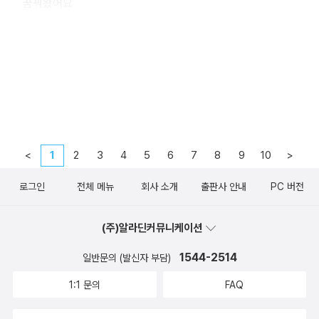
꿈꿔왔어요
정말 헤어진 건 아니야, 아직은.
나는 나 자신의 불안전함을 사랑한다
사랑이란 무얼까? 우리의 가슴과 가슴 사이를 연결해주는 금실
이지
모든 죽은 사람의 관 뚜껑을 닫고, 거칠게 못질을 하고, 영원히
<
1
2
3
4
5
6
7
8
9
10
>
버리십시오. 그 얼굴을. 눈동자들을, 끈덕진 자책과 결의 따위
를.
로그인
전체 메뉴
회사 소개
출판사 안내
PC 버전
나를 둘러싼 모든 것이 미끄러지듯 밀려나갔어
(주)알라딘커뮤니케이션
과거가 현재를 도울 수 있는가
1544-2514
일반문의 (발신자 부담)
과거가 현재를 도울 수 있는가.
1:1 문의
FAQ
과거가 현재를 도울 수 있는가