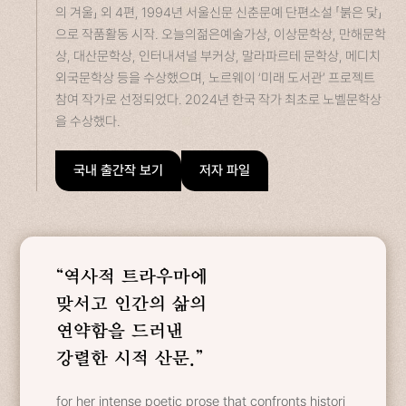
의 겨울」 외 4편, 1994년 서울신문 신춘문예 단편소설 「붉은 닻」
으로 작품활동 시작. 오늘의젊은예술가상, 이상문학상, 만해문학
상, 대산문학상, 인터내셔널 부커상, 말라파르테 문학상, 메디치
외국문학상 등을 수상했으며, 노르웨이 ‘미래 도서관’ 프로젝트
참여 작가로 선정되었다. 2024년 한국 작가 최초로 노벨문학상
을 수상했다.
국내 출간작 보기
저자 파일
“역사적 트라우마에
맞서고 인간의 삶의
연약함을 드러낸
강렬한 시적 산문.”
for her intense poetic prose that confronts histori