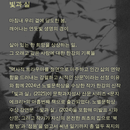
빛과 실
나는 나 자신의 불안전함을 사랑한다
마침내 우리 곁에 당도한 봄,
사랑이란 무얼까? 우리의 가슴과 가슴 사이를 연결해주는 금실
이지
깨어나는 연둣빛 생명의 경이
모든 죽은 사람의 관 뚜껑을 닫고, 거칠게 못질을 하고, 영원히
살아 있는 한 희망을 상상하는 일,
버리십시오. 그 얼굴을. 눈동자들을, 끈덕진 자책과 결의 따위
를.
그 오래고 깊은 사랑에 대한 한강의 기록들
나를 둘러싼 모든 것이 미끄러지듯 밀려나갔어
“역사적 트라우마를 정면으로 마주하고 인간 삶의 연약
과거가 현재를 도울 수 있는가
함을 드러내는 강렬하고 시적인 산문”이라는 선정 이유
와 함께 2024년 노벨문학상을 수상한 작가 한강의 신작
과거가 현재를 도울 수 있는가.
『빛과 실』(2025)이 문학과지성사 산문 시리즈 <문지
과거가 현재를 도울 수 있는가
에크리>의 아홉번째 책으로 출간되었다. 노벨문학상
수상 강연문 「빛과 실」(2024)을 포함해 미발표 시와
나를 둘러싼 모든 것이 미끄러지듯 밀려나갔어
산문, 그리고 작가가 자신의 온전한 최초의 집으로 ‘북
나를 둘러싼 모든 것이 미끄러지듯 밀려나갔어
향 방’과 ‘정원’을 얻고서 써낸 일기까지 총 열두 꼭지의