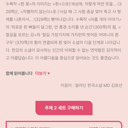
수록작 <흰 꽃>의 이미지는 <흰>으로('세상에, 저렇게 하얀 옷을... (3
28쪽))', <작별하지 않는다>로 ('사삼 때 그 사람 총살 맞아 죽고 사 형
제를 나혼자서....'(329쪽)) 뻗어나갑니다. 수록작 <아홉 개의 이야기>
의 '외로운 흰 뼈들이 달그랑, 먼 풍경 소리를 낸 순간'(300쪽)의 흼, <
철길을 흐르는 강>의 '철길 가장가지에 가지런히 벗어둔 어머니의 흰
구두' (370쪽)의 흼이 연결되며 흰 빛이 소설의 다음 단계로 나아갑니
다. 한강의 소설이 묘사하는 인간의 어찌할 수 없는 연약함은 감각적이
고 아름답습니다. 이 아름다움을 중심으로 읽어보는 것도 좋겠습니다.
함께 읽어봅니다
더보기
이끔이 : 알라딘 한국소설 MD 김효선
주제 2 세트 구매하기