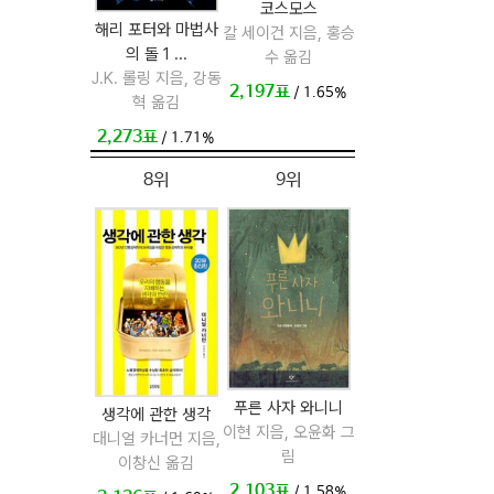
코스모스
해리 포터와 마법사
칼 세이건 지음, 홍승
의 돌 1 ...
수 옮김
J.K. 롤링 지음, 강동
2,197표
/ 1.65%
혁 옮김
2,273표
/ 1.71%
8위
9위
푸른 사자 와니니
생각에 관한 생각
이현 지음, 오윤화 그
대니얼 카너먼 지음,
림
이창신 옮김
2,103표
/ 1.58%