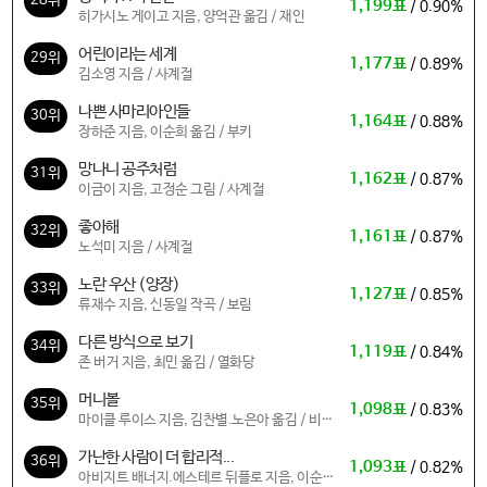
28위
1,199표
/ 0.90%
히가시노 게이고 지음, 양억관 옮김 / 재인
어린이라는 세계
29위
1,177표
/ 0.89%
김소영 지음 / 사계절
나쁜 사마리아인들
30위
1,164표
/ 0.88%
장하준 지음, 이순희 옮김 / 부키
망나니 공주처럼
31위
1,162표
/ 0.87%
이금이 지음, 고정순 그림 / 사계절
좋아해
32위
1,161표
/ 0.87%
노석미 지음 / 사계절
노란 우산 (양장)
33위
1,127표
/ 0.85%
류재수 지음, 신동일 작곡 / 보림
다른 방식으로 보기
34위
1,119표
/ 0.84%
존 버거 지음, 최민 옮김 / 열화당
머니볼
35위
1,098표
/ 0.83%
마이클 루이스 지음, 김찬별.노은아 옮김 / 비즈
니스맵
가난한 사람이 더 합리적...
36위
1,093표
/ 0.82%
아비지트 배너지.에스테르 뒤플로 지음, 이순희