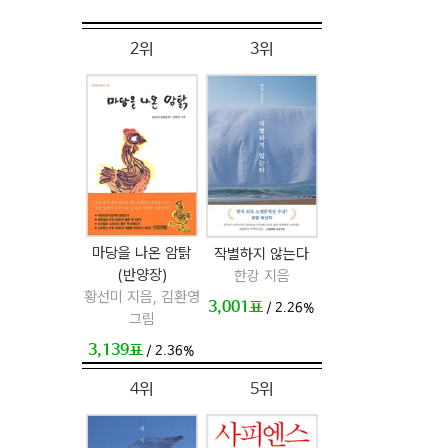
2위
3위
마당을 나온 암탉
작별하지 않는다
(반양장)
한강 지음
황선미 지음, 김환영
3,001표
/ 2.26%
그림
3,139표
/ 2.36%
4위
5위