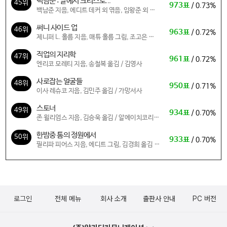
백남준 : 말에서 크리스토...
45위
973표
/ 0.73%
백남준 지음, 에디트 데커 외 엮음, 임왕준 외 옮
김 / (재)경기문화재단 백남준아트센터
써니 사이드 업
46위
963표
/ 0.72%
제니퍼 L. 홀름 지음, 매튜 홀름 그림, 조고은 옮
김 / 보물창고
직업의 지리학
47위
961표
/ 0.72%
엔리코 모레티 지음, 송철복 옮김 / 김영사
사로잡는 얼굴들
48위
950표
/ 0.71%
이사 레슈코 지음, 김민주 옮김 / 가망서사
스토너
49위
934표
/ 0.70%
존 윌리엄스 지음, 김승욱 옮김 / 알에이치코리아
(RHK)
한밤중 톰의 정원에서
50위
933표
/ 0.70%
필리파 피어스 지음, 에디트 그림, 김경희 옮김 /
길벗어린이
로그인
전체 메뉴
회사 소개
출판사 안내
PC 버전