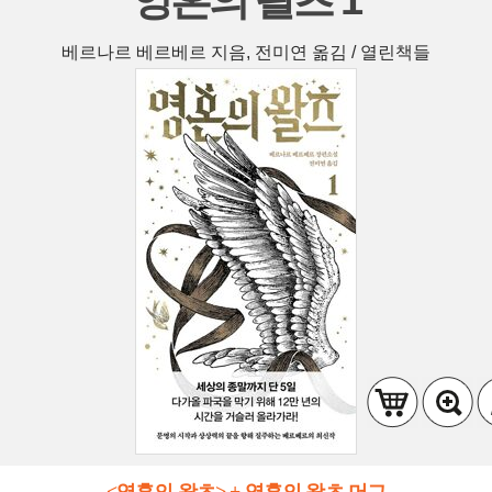
영혼의 왈츠 1
베르나르 베르베르 지음, 전미연 옮김 / 열린책들