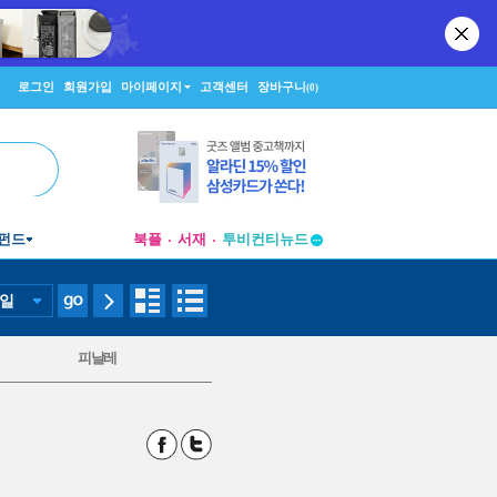
로그인
회원가입
마이페이지
고객센터
장바구니
(0)
펀드
북플
서재
투비컨티뉴드
창작플랫폼
투비컨티뉴드
일
피날레