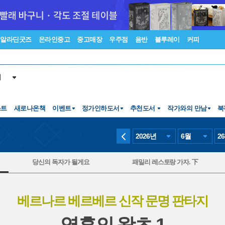
알라딘굿즈
온라인중고
중고매장
우주점
음반
블루레이
커피
서
스트
새로나온책
이벤트
정가인하도서
추천도서
작가와의 만남
북
2026
년
6
월
26
당신의 독자가 될게요
패밀리 레스토랑 가자. 下
베르나르 베르베르 신작 문명 판타지