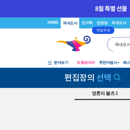
HOME
전자책
만권당
외국도서
국내도서
첫달무료
국내도
분야보기
오뒷세이아
추천마법사
베
편집장의
선택
영혼의 왈츠 1