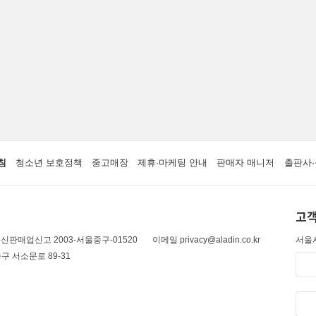
침
청소년 보호정책
중고매장
제휴·마케팅 안내
판매자 매니저
출판사·
고객
신판매업신고 2003-서울중구-01520
이메일 privacy@aladin.co.kr
서울시
구 서소문로 89-31