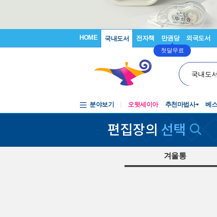
HOME
전자책
만권당
외국도서
국내도서
첫달무료
국내도
분야보기
오뒷세이아
추천마법사
베
편집장의
선택
겨울통