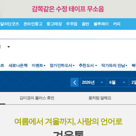
알라딘굿즈
온라인중고
중고매장
우주점
음반
블루레이
커피
서
스트
새로나온책
이벤트
정가인하도서
추천도서
작가와의 만남
북
2026
년
6
월
2
김미경의 플러스 휴먼
꽃처럼 말해요
여름에서 겨울까지, 사랑의 언어로