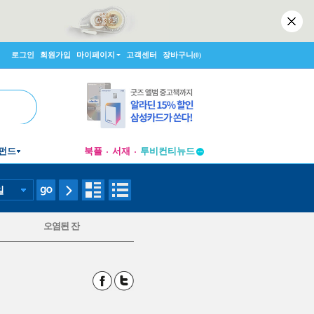
로그인
회원가입
마이페이지
고객센터
장바구니
(0)
펀드
북플
서재
투비컨티뉴드
창작플랫폼
투비컨티뉴드
일
오염된 잔