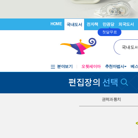
HOME
전자책
만권당
외국도서
국내도서
첫달무료
국내도
분야보기
오뒷세이아
추천마법사
베
편집장의
선택
권력과 통치