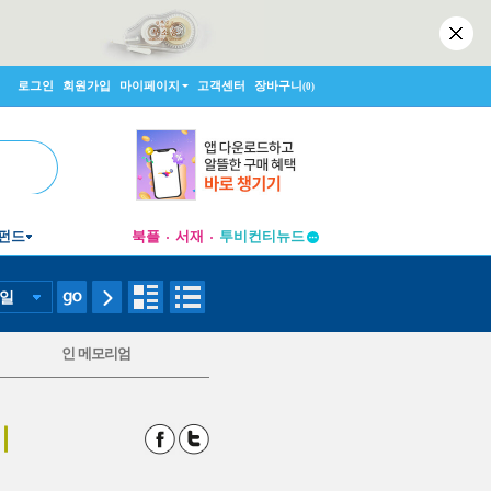
로그인
회원가입
마이페이지
고객센터
장바구니
(0)
펀드
북플
서재
투비컨티뉴드
창작플랫폼
투비컨티뉴드
일
인 메모리엄
기