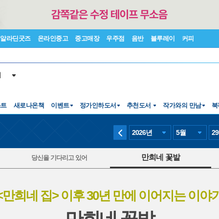
알라딘굿즈
온라인중고
중고매장
우주점
음반
블루레이
커피
서
스트
새로나온책
이벤트
정가인하도서
추천도서
작가와의 만남
북
2026
년
5
월
29
만희네 꽃밭
당신을 기다리고 있어
<만희네 집> 이후 30년 만에 이어지는 이야