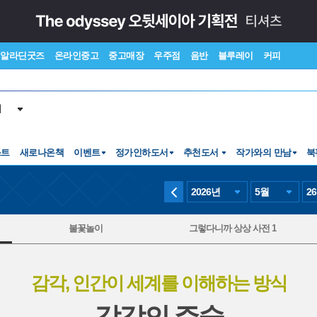
알라딘굿즈
온라인중고
중고매장
우주점
음반
블루레이
커피
서
스트
새로나온책
이벤트
정가인하도서
추천도서
작가와의 만남
북
2026
년
5
월
26
불꽃놀이
그렇다니까 상상 사전 1
감각, 인간이 세계를 이해하는 방식