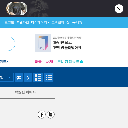
로그인
회원가입
마이페이지
고객센터
장바구니
(0)
펀드
북플
서재
투비컨티뉴드
창작플랫폼
투비컨티뉴드
일
탁월한 피해자