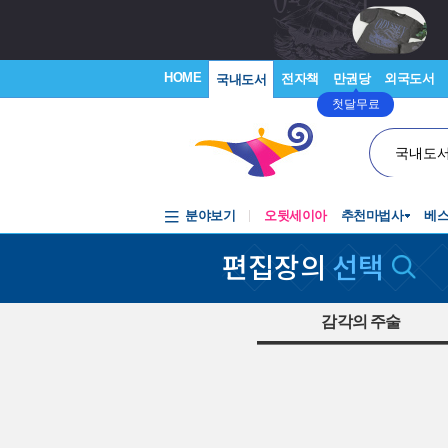
HOME
전자책
만권당
외국도서
국내도서
첫달무료
국내도
분야보기
오뒷세이아
추천마법사
베
편집장의
선택
감각의 주술