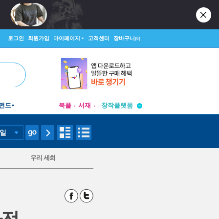
로그인
회원가입
마이페이지
고객센터
장바구니
(0)
투비컨티뉴드
창작플랫폼
펀드
북플
서재
투비컨티뉴드
일
우리 세희