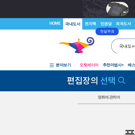
HOME
전자책
만권당
외국도서
국내도서
첫달무료
국내도
분야보기
오뒷세이아
추천마법사
베
편집장의
선택
영화에 관하여