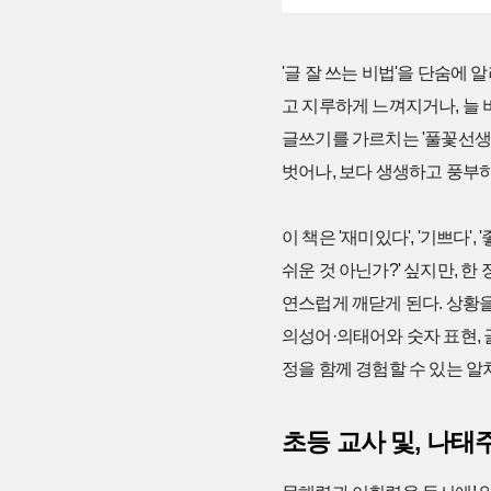
'글 잘 쓰는 비법'을 단숨에
고 지루하게 느껴지거나, 늘
글쓰기를 가르치는 '풀꽃선생
벗어나, 보다 생생하고 풍부
이 책은 '재미있다', '기쁘다',
쉬운 것 아닌가?' 싶지만, 
연스럽게 깨닫게 된다. 상황을
의성어·의태어와 숫자 표현, 
정을 함께 경험할 수 있는 알
초등 교사 및, 나태