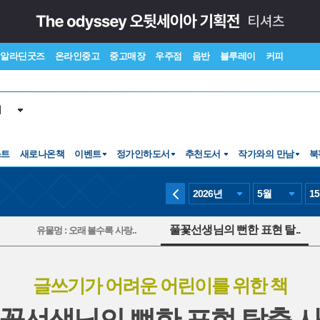
알라딘굿즈
온라인중고
중고매장
우주점
음반
블루레이
커피
서
스트
새로나온책
이벤트
정가인하도서
추천도서
작가와의 만남
북
2026
년
5
월
15
풀꽃선생님의 뻔한 표현 탈..
유물멍 : 오래 볼수록 사랑..
글쓰기가 어려운 어린이를 위한 책