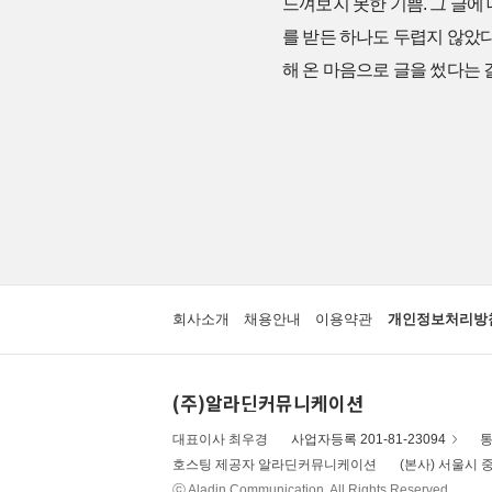
느껴보지 못한 기쁨. 그 글에
를 받든 하나도 두렵지 않았다
해 온 마음으로 글을 썼다는 
회사소개
채용안내
이용약관
개인정보처리방
(주)알라딘커뮤니케이션
대표이사 최우경
사업자등록 201-81-23094
통
호스팅 제공자 알라딘커뮤니케이션
(본사) 서울시 중
ⓒ Aladin Communication. All Rights Reserved.