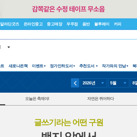
알라딘굿즈
온라인중고
중고매장
우주점
음반
블루레이
커피
서
스트
새로나온책
이벤트
정가인하도서
추천도서
작가와의 만남
북
2026
년
5
월
8
오늘은 축제야!
자연은 퀴어하다
글쓰기라는 어떤 구원