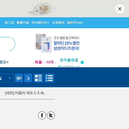
로그인
회원가입
마이페이지
고객센터
장바구니
(0)
투비컨티뉴드
창작플랫폼
펀드
북플
서재
투비컨티뉴드
일
[세트] 어둠의 색조 1~2 세..