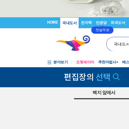
HOME
전자책
만권당
외국도서
국내도서
첫달무료
국내도
분야보기
오뒷세이아
추천마법사
베
편집장의
선택
백지 앞에서