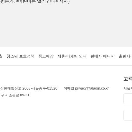
학평론가, <어린이는 멀리 간다> 저자)
침
청소년 보호정책
중고매장
제휴·마케팅 안내
판매자 매니저
출판사·
고객
신판매업신고 2003-서울중구-01520
이메일 privacy@aladin.co.kr
서울시
구 서소문로 89-31