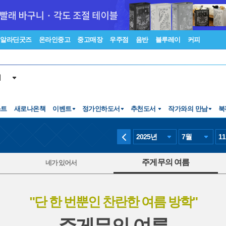
알라딘굿즈
온라인중고
중고매장
우주점
음반
블루레이
커피
서
스트
새로나온책
이벤트
정가인하도서
추천도서
작가와의 만남
북
2025
년
7
월
11
주게무의 여름
네가 있어서
"단 한 번뿐인 찬란한 여름 방학"