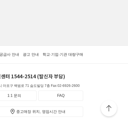
공급사 안내
광고 안내
학교·기업·기관 대량구매
센터 1544-2514 (발신자 부담)
 마포구 백범로 71 숨도빌딩 7층
Fax 02-6926-2600
1:1 문의
FAQ
중고매장 위치, 영업시간 안내