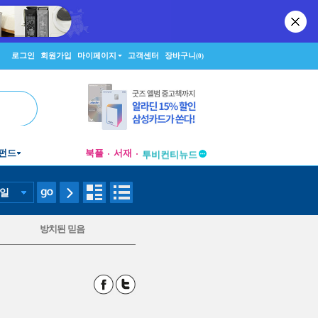
로그인
회원가입
마이페이지
고객센터
장바구니
(0)
펀드
북플
서재
투비컨티뉴드
창작플랫폼
투비컨티뉴드
일
방치된 믿음