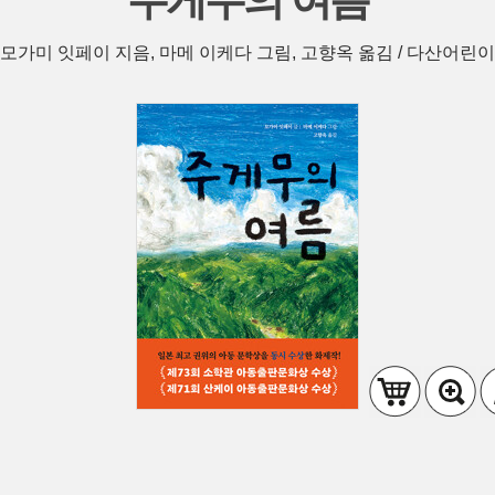
주게무의 여름
모가미 잇페이 지음, 마메 이케다 그림, 고향옥 옮김 / 다산어린이