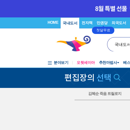
HOME
전자책
만권당
외국도서
국내도서
첫달무료
국내도
분야보기
오뒷세이아
추천마법사
베
편집장의
선택
김혜순 죽음 트릴로지