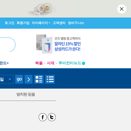
로그인
회원가입
마이페이지
고객센터
장바구니
(0)
펀드
북플
서재
투비컨티뉴드
창작플랫폼
투비컨티뉴드
일
방치된 믿음