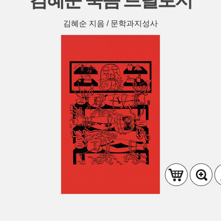
김혜순 죽음 트릴로지
김혜순 지음 / 문학과지성사