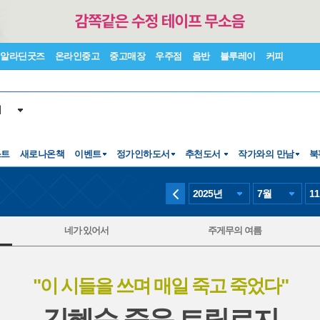
알라딘굿즈
온라인중고
중고매장
우주점
음반
블루레이
커피
서
스트
새로나온책
이벤트
정가인하도서
추천도서
작가와의 만남
북
2025
년
7
월
11
네가 있어서
주게무의 여름
"이 시들을 쓰며 매일 죽고 죽었다"