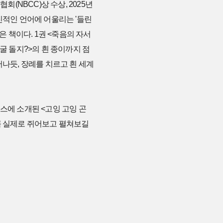
(NBCC)상 수상, 2025년
진적인 언어에 어울리는 '들린
붉은 책이다. 1권 <죽음의 자서
굴 돌지?>의 흰 종이까지 점
어나듯, 장례를 치르고 흰 세계
스에 소개된 <고잉 고잉 곤
보여 꼭 실제로 쥐어보고 펼쳐보길