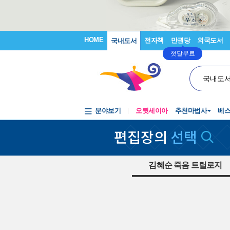
HOME
전자책
만권당
외국도서
국내도서
첫달무료
국내도
분야보기
오뒷세이아
추천마법사
베
편집장의
선택
김혜순 죽음 트릴로지