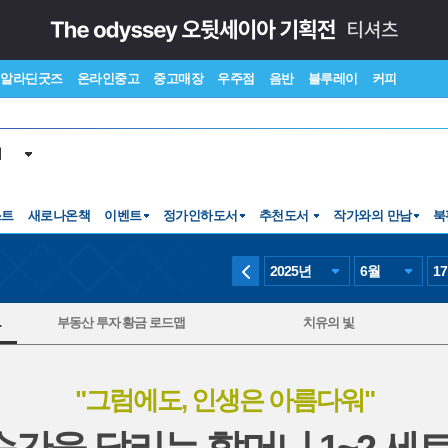
알라딘굿즈
온라인중고
중고매장
우주점
음반
블루레이
커피
서
스트
새로나온책
이벤트
정가인하도서
추천도서
작가와의 만남
북
2025
년
6
월
17
.
부동산 투자 황금 로드맵
치유의 빛
"그럼에도, 인생은 아름다워"