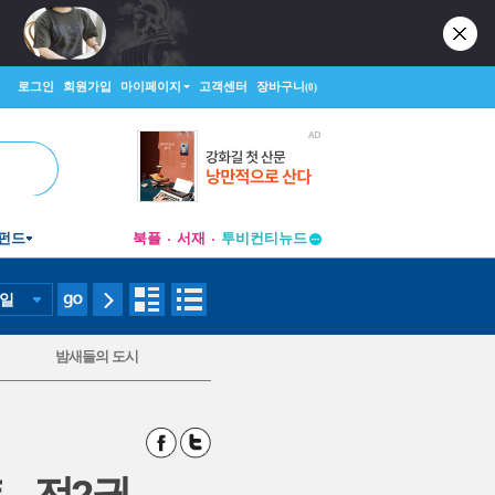
로그인
회원가입
마이페이지
고객센터
장바구니
(0)
펀드
북플
서재
투비컨티뉴드
창작플랫폼
투비컨티뉴드
일
밤새들의 도시