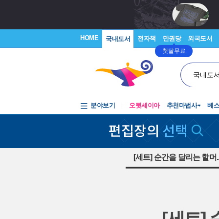
HOME
전자책
만권당
외국도서
국내도서
첫달무료
국내도
분야보기
오뒷세이아
추천마법사
베
편집장의
선택
[세트] 순간을 달리는 할머.