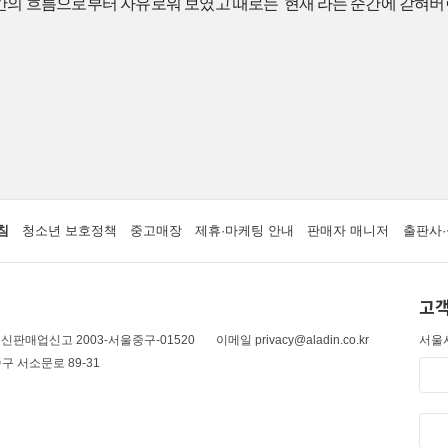
간의 흐름으로부터 자유로워 보였고 때로는 '현재'라는 순간에 갇혀버
침
청소년 보호정책
중고매장
제휴·마케팅 안내
판매자 매니저
출판사·
고객
신판매업신고 2003-서울중구-01520
이메일 privacy@aladin.co.kr
서울시
구 서소문로 89-31