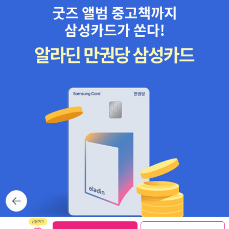
뒤로가
기
보관함담기
선물하기