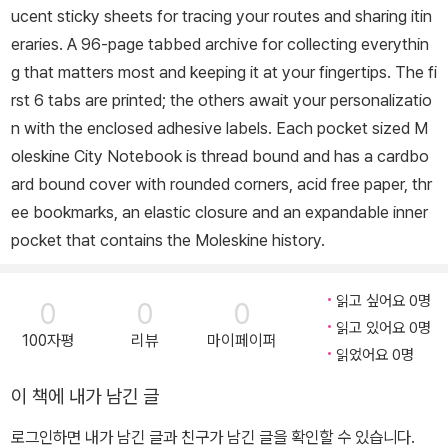
ucent sticky sheets for tracing your routes and sharing itin
eraries. A 96-page tabbed archive for collecting everythin
g that matters most and keeping it at your fingertips. The fi
rst 6 tabs are printed; the others await your personalizatio
n with the enclosed adhesive labels. Each pocket sized M
oleskine City Notebook is thread bound and has a cardbo
ard bound cover with rounded corners, acid free paper, thr
ee bookmarks, an elastic closure and an expandable inner
pocket that contains the Moleskine history.
읽고 싶어요 0명
0
0
0
읽고 있어요 0명
100자평
리뷰
마이페이퍼
읽었어요 0명
이 책에 내가 남긴 글
로그인하면 내가 남긴 글과 친구가 남긴 글을 확인할 수 있습니다.