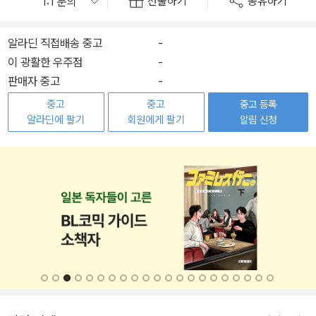
선물하기
공유하기
알라딘 직접배송 중고
-
이 광활한 우주점
-
판매자 중고
-
중고
중고
중고 등록
알라딘에 팔기
회원에게 팔기
알림 신청