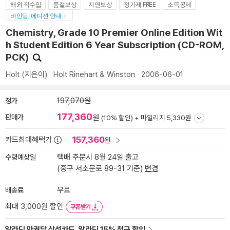
해외 직수입
품절보상
지연보상
정가제 FREE
소득공제
바인딩, 에디션 안내
Chemistry, Grade 10 Premier Online Edition Wit
h Student Edition 6 Year Subscription (CD-ROM,
PCK)
Holt
(지은이)
Holt Rinehart & Winston
2006-06-01
정가
197,070원
177,360
판매가
원
(10% 할인) +
마일리지 5,330원
157,360
카드최대혜택가
원
수령예상일
택배 주문시 8월 24일 출고
(중구 서소문로 89-31 기준)
변경
배송료
무료
최대 3,000원 할인
쿠폰받기
알라딘 만권당 삼성카드, 알라딘 15% 청구 할인