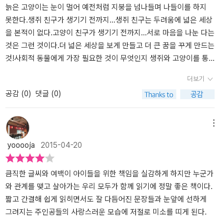
보다는 좀 더 빠르게 늙은 고양이가 되어 갔다.p24​ 어릴 적부터 함께
늙은 고양이는 눈이 멀어 예전처럼 지붕을 넘나들며 나들이를 하지
했던 믹스는 막스에게 가장 큰 친구이다. 둘은 '친구'라는 이름으로 서
못한다.생쥐 친구가 생기기 전까지...생쥐 친구는 두려움에 넓은 세상
로를 의지하며 많은 시간을 지냈지만 서로 다르게 흘러가는 시간은
을 본적이 없다.고양이 친구가 생기기 전까지...서로 마음을 나눈 다는
많은 것을 앗아갔다. 청년이 된 막스는 꿈을 향해 달려가느라 밖에 있
것은 그런 것이다.더 넓은 세상을 보게 만들고 더 큰 꿈을 꾸게 만드는
는 시간이 많아졌고, 고양이 믹스는 나이가 들어 눈도 보이지 않고 거
것!사회적 동물에게 가장 필요한 것이 무엇인지 생쥐와 고양이를 통
동도 불편하게 되었다. 그 둘 사이에 우연히 끼어든 '(스스로가 평하
해 생각하게 만드는 책'생쥐와 친구가 된 고양이'​긴 시간이든, 짧은 시
더보기
자면)잘생긴 멕시코 생쥐'는 새로운 활력소가 되었다. 항상 믹스 곁에
간이든, 그건 그리 중요하지 않다.왜냐하면 삶이라는 건 길이가 아니
공감 (
0
)
댓글 (0)
있으면서 눈에 보이는 모든 세상을 설명해주고, 상쾌한 바깥공기도
라, 고양이와 생쥐처럼 서로 마음을 열고 얼마나 따뜻한 마음으로 사
마실 수 있게 도와주는 새로운 친구가 된 생쥐에게 믹스는 '멕스'라는
느냐에 따라 달라지기 때문이다.믹스는 작은 친구의 눈으로 세상을
이름을 지어준다. ​ 믹스는 자기가 제일 좋아하는 자리에 누운 채 녀석
보았고, 멕스는 크고 건장한 친구의 몸에서 솟구치는 힘과 활력을 통
메뉴
의 말을 하나도 빼놓지 않고 듣고 있었다.p62​​ 항상 재잘거리는 멕스
해 더 강해 질 수 있었다.둘은 정말로 행복한 시간을 보냈다.진정한 친
yooooja
2015-04-20
와 그 이야기를 가만히 듣고 있는 믹스를 상상하고 있노라면, 흐뭇한
구는 자신이 가진 장점을 서로 나눌 줄 아는 법이니까.- P79
미소가 지어진다. 집이라는 한정적인 공간에서 그들에게 벌어지는 소
소한함은 스릴 넘치고 박진감 넘치지는 않지만 일상적이라 푸근하고,
큼직한 글씨와 여백이 아이들을 위한 책임을 실감하게 하지만 누군가
서로를 도우며 부족한 점을 채워주는 믹스, 막스, 멕스의 관계는 따스
와 관계를 맺고 살아가는 우리 모두가 함께 읽기에 정말 좋은 책이다.
해서 좋다. 그래서 좋은 책이다. 삶이라는 건 길이가 아니라, 고양이와
짧고 간결해 쉽게 읽히면서도 잘 다듬어진 문장들과 눈앞에 선하게
생쥐처럼. 서로 마음을 열고 얼마나 따뜻한 마음으로 사느냐에 따라
그려지는 주인공들의 사랑스러운 모습에 저절로 미소를 띠게 된다.