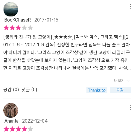
통해 더 강해질 수 있었다. 둘은 정말로 행복한 시간을 보냈다. 진정한
더불어 고양이와 쥐의 대화 부분이 읽으면서도, 그리고 읽고나서도
메뉴
친구는 자신이 가진 장점을 서로 나눌 줄 아는 법이니까. ' (p. 79)아
계속 마음에 걸렸다. 동물의 세계에서 고양이와 쥐의 서열이 분명하
BooKChaseR
2017-01-15
주 짧은 이야기를 통해서 '친구란, 우정이란...' 이런 물음을 나에게 해
다는 것을 알지만 첫만남은 그렇다쳐도 친구 사이가 되고나서도 여전
보게 되는 계기가 되었다
히 말투에 있어 갑과 을의 느낌을 주어 불편했다. 고양이는 왜 그렇게
거만하고 쥐는 왜 그렇게 비굴하게 말하는가. 읽으면서도 읽고나서도
[생쥐와 친구가 된 고양이][★★★☆][믹스와 막스, 그리고 멕스][2
어느 부분이 이렇게 마음에 걸리는지 몰랐는데 저 두 부분은 결코 무
017. 1. 6 ~ 2017. 1. 9 완독]​ 진정한 친구라면 침묵도 나눌 줄도 알아
시할 수가 없다. 안녕.
야 하니까 말이다. '그리스 고양이 조각상'같이 생긴 고양이 라길래 구
글에 한참을 찾았는데 보이지 않는다. '고양이 조각상'으로 가장 유명
한 이집트 고양이 조각상만 나타나서 결국에는 반쯤 포기했다. 사실
삽화에 보이는 그윽한 미소의 고양이는 아무리 생각해도 이집트 고양
더보기
인데 (#참고) 그리스 고양이 조각상을 닮은 고양이라니... (#참고) 진
공감 (
0
)
댓글 (0)
실은 저 너머에... 한결같이 따스했다.그리스 조각상(?)같은 그윽한
눈매를 가지고 있는 눈 먼 고양이 '믹스'와 믹스의 동반자(집사) '막
스', 그리고 집의 한켠에 숨어 살다가 믹스에게 들킨 후 믹스의 눈이
메뉴
되어주며 친해진 '멕스'의 이야기를 지켜보는 것이 즐겁다. ​​ 진정한 친
Ananta
2022-12-04
구라면 꿈과 희망을 서로 나눌 줄 알아야 하니까 말이다.​ 세월이 흘러,
막스는 서서히 꿈 많은 청년으로 변해 갔다. 믹스도 변했는데, 서서히