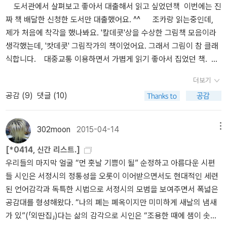
도서관에서 살펴보고 좋아서 대출해서 읽고 싶었던책 이번에는 진
로스'에서 느껴졌던, 발랄함과는 달리 진중한 느낌이 드는데, 그 느낌
짜 책 배달한 신청한 도서만 대출했어요. ^^ 조카랑 읽는중인데,
도 좋았어요. 그리고 읽다보니 제가 재미있게 읽었던 책들이 '권정생
제가 처음에 착각을 했나봐요. '칼데콧'상을 수상한 그림책 모음이라
선생님'의 책이었다는것을 알았답니다.^^;; 가끔은 책이 너무 유명하
생각했는데, '캇데콧' 그림작가의 책이었어요. 그래서 그림이 참 클래
다보니 작가보다 책 이름만 기억할때가 있었는데, '권정생'님도 그런
식합니다. 대중교통 이용하면서 가볍게 읽기 좋아서 집었던 책. 카
경우였어요. 몰라뵈서 죄송합니다.~~ ^^ 더 이상 외롭지 않다고 느
페에 들고가서 읽기 시작. 루이스 세풀베다 좋아..
끼게 해주는 친구. 그런 친구가 있으면 좋겠다 생각하면서도, 반대로
더보기
제가 그런 친구가 되어주면 좋겠다는 생각을 해보았습니다. 종교
공감 (
9
)
댓글 (10)
를 떠나서 이철수님의 목판화와 글이 좋았어요~. 멋진 술방. 술방
이 필요없는 멋진 나라가 되면 좋지만.. 자꾸 술방을 찾게 하는 나쁜
나라. 요리책이었어도 읽었을테지만, 요리책이 아닌 이연복 요리사
302moon
2015-04-14
메뉴
의 요리 인생을 이야기해서 더 좋았던 책이예요. 저도 짜장면, 짬뽕,
[*0414, 신간 리스트.]
탕수육, 양장피, 동파육, 해물누룽지탕, 깐풍기, 칠리새우등을 집에서
우리들의 마지막 얼굴 “먼 훗날 기쁨이 될” 순정하고 아름다운 시편
만들어보았는데, 만들수 있어도 그냥 중국집에서 먹는것이 더 편하고
들 시인은 서정시의 정통성을 오롯이 이어받으면서도 현대적인 세련
맛있는 요리들이 많아서 왠만한 날이 아니면 집에서 안 만들어요. ㅎ
된 언어감각과 독특한 시법으로 서정시의 모범을 보여주면서 폭넓은
ㅎ (그렇게 만들때는 먹고 싶어도 사먹을수 없으니 직접 만들수밖에
공감대를 형성해왔다. “나의 폐는 폐옥이지만 미미하게 새날의 냄새
없었지만.... ) 가족들과 식사를 하면서 제가 정말 좋아하는 요리가 뭘
가 있”(「외딴집」)다는 삶의 감각으로 시인은 “조용한 때에 샘이 솟는
까? 이야기하다가 (평소 집에서 저녁 준비를 하면 제가 가장 덜 먹어