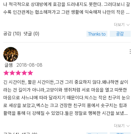
가. 그리고 우리의 믹스는 시간의 흐름과 더불어 점점 늙은 고양이가
나 적극적으로 상대방에게 호감을 드러내지도 못한다. 그러다보니 갈
되어 간다. 그러다 믹스는 시력을 잃게 된다. 아니 다른 것도 아니고
수록 인간관계는 협소해져가고 그런 생활에 익숙해져 나만의 작은 세
세상을 볼 수가 없게 되다니. 막스는 공부와 면접 그리고 취업으로 이
계에 갇혀 있게 된다. 그러다 운 좋게 새로운 사람을 만나더라도 나와
더보기
어지는 삶의 사이클에 돌입하게 되고 눈이 먼 믹스는 점점 더 아무데
뭔가 통하는 게 없으면 금방 시들해져 버리고 더 이상 사귈 마음이 들
공감 (
10
)
댓글 (0)
도 가지 못하고 집에만 있게 된 시간이 많아진다. 바로 이 때 등장한
지 않는 단점을 가지게 되었다. 이런 나이기에 나와 전혀 다른 사람과
캐릭터가 바로 생쥐 멕스다. 참 아래층에 살던 멕시코생쥐들이 우리
친구가 되라고 한다면, 아니 친구가 될 수 있겠냐고 묻는다면 단박에
를 탈출했다는 소식도 전해진다. 그러니까, 아래층에서 탈출한 멕시
‘NO'라고 대답할 것이다. 사람과 동물은 얼마든지 친구가 될 수 있다
메뉴
코생쥐(멕스!) 중에 하나가 바로 멕스라는 점이다. 소설에 그냥 등장
고 생각한다. 동물과 동물끼리도 친구가 될 수 있지만 천적끼리라면?
글샘
2018-08-08
하는 서사는 하나도 없다. 언젠가 반드시 써먹기 위해서라도 이런 디
글쎄. 아주 특별한 경우가 아니고서야 천적끼리 친구가 되는 경우가
테일들이 필요한 법이다. 처음에 이름이 없던 멕스는 막스가 좋아하
있을까? 저자는 책의 제목처럼 생쥐와 고양이가 친구가 되는 특별한
는 초코 시리얼을 훔쳐 먹기 위해 막스와 믹스가 사는 집에 침투했다
이야기를 들려주고 있다. 어릴 때부터 함께 자라온 막스와 고양이 믹
긴 시간이든, 짧은 시간이든,그건 그리 중요하지 않다.왜냐하면 삶이
가 믹스에게 사로 잡힌다. 아무리 눈이 멀었다고 하더라도, 시력 대신
스. 막스가 성인이 되어서도 함께 살아가고 있지만 나이 탓인지 어쩐
라는 건 길이가 아니라,고양이와 생쥐처럼 서로 마음을 열고 따뜻한
청력과 감각에 더 발달한 믹스에게 멕스는 독안에 갇힌 쥐 신세일 뿐
지 어느 날 믹스는 실명을 한다. 막스가 집을 비우게 되면 믹스는 시각
마음으로 사느냐에 따라 달라지기 때문이다.믹스는 작은 친구의 눈으
이다. 여기서 믹스가 멕스를 꿀떡 삼켰다면 더 이상의 서사 진행은 없
이외의 감각으로 집에서 생활한다. 그런 믹스 앞에 생쥐 한 마리가 나
로 세상을 보았고,멕스는 크고 건장한 친구의 몸에서 솟구치는 힘과
었으리라. 하지만 극적인 반전이 발생한다. 믹스와 멕스가 친구가 된
타난다. 생쥐를 생포하자 눈이 안 보인다는 걸 알고 이런저런 거짓말
활력을 통해 더 강해질 수 있었다.둘은 정말로 행복한 시간을 보냈다.
것이다. 아니 그리스 조각상을 닮은 고양이와 겁쟁이 생쥐가 친구를
로 빠져나가려고 하다 결국엔 실토를 하게 된다. 쫑알쫑알 말도 많고
진정한 친구는 자신이 가진 장점을 서로 나눌 줄 아는 법이니까.(7
더보기
먹었다고? 친구 사이에 비밀은 없는 법이란다. 결국 믹스는 막스에게
요구사항도 더러 있는 생쥐지만 믹스에게는 혼자 있는 것보다 그런
9) 비슷해야 잘 어울리는 사이도 있지만,정 반대이면서 조화를 이루