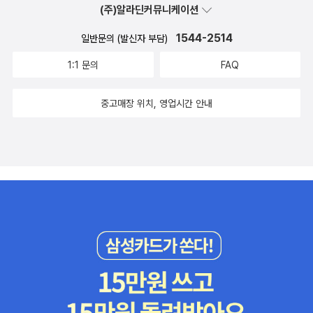
아주는 것―그것은 자유로운 지성의 탄생이다 세계동물보호협회의
(주)알라딘커뮤니케이션
다. 왜냐하면 고양이는 자존심도 세고, 한곳에 매여 있기를 싫어하기
여학생도 제대로 공부할수 있을런지..책속의 오사도 끔찍하지만, 지
일을 돕다가 동북쪽에서 돌아온 친구에게 황당한 말을 들었다.어떤
도 하지만, 무엇보다 신비로운 느낌을 주기 때문이다. 내가 꼬맹이 믹
금 우리사회가 더 끔찍한것 같아 안타깝고 부끄러워요. '푸른지
1544-2514
일반문의 (발신자 부담)
동물원에서 영화를 찍기 위해 누군가 사슴을 데려와 호랑이에게 놔주
스 ─ 참, 믹스는 내 아들 막스가 ‘뮌헨 동물 보호 단체’에서 입양해 온
식'에서 '그래픽 평전'이라는 시리즈를 내고 있어요. 시리즈 모두 읽어
자 사슴이 호랑이를 보고 벌벌 떨더란다. 이건 일단 그렇다 치자. 그런
1:1 문의
FAQ
고양이다 ─ 를 처음 만났을 때, 내 손바닥 크기도 안 되는 새끼 고양
보지는 않았지만, 읽어본 책들은 모두 마음에 들었습니다. 예전부터
데 진짜 황당한 것은 호랑이 역시 사슴을 보고 안절부절못하더니 똑
이가 어쩌면 그리도 의젓하고 당당한지 깜짝 놀랐다. 믹스는 우리 가
그림으로 인물의 자서전을 펴니기도 했지만, '그래픽평전'은 만화와
같이 벌벌 떨더라는 것이다. 호랑이를 기르는 방법에 대해 문외한이
족의 사랑을 듬뿍 받으면서 자랐다. […] 녀석을 볼 때마다 나는 이렇
중고매장 위치, 영업시간 안내
함께 글이 많아서 아이뿐만 아니라 어른도 읽기 좋답니다. 아니, 오히
고 얻어들은 이야기라서 다 옳다고 할 순 없지만,만약 인류가 포획할
게 묻곤 했다. 「지금 뭘 생각하니, 믹스?」 물론 녀석은 아무 대답도 하
려 어른들이 더 좋아하는 만화책이 아닌가 싶네요. 마르케스를 전혀
위험과 교배상의 어려움만 없다면 ‘호랑이를 산으로 돌려보내는 것’이
지 않았다. 이어지는 이야기는 내 물음에 믹스가 어떤 대답을 했을까,
모르고 보면 무슨 이야기인지 잘 모를수가 있어요. 그에 대해서 잘 알
가장 좋은 방법일 것이다. -알라딘 책소개 <여왕의 연애>, <슬렁슬
다시 말해 녀석의 침묵이 무슨 뜻일까를 상상하면서 쓴 글이다.” 사진
지 못하지만, 저는｀백년동안의 고독｀이 어떻게 시작되고 완성되었
렁 부자되는 풍요노트> 등 독특한 콘셉트와 내용의 책으로 마니아층
가의 작업 노트 박물관에 전시한 사진이든 사진가의 웹사이트에 게시
는지를 알게 된것만으로도 만족스러웠습니다. 욕심 같아서는 ｀백년
의 지지를 받은 글 쓰는 여자 비하인드의 첫 에세이. 그동안 블로그와
한 사진이든 모든 사진은 사진 자체만으로 스토리를 전달해야 한다.
동안의 고독｀이 그래픽 노블로 만들어주었으면 좋겠어요. ㅎㅎ '백
카페 등에 연재한 글을 가필하고 새 글을 추가하여 한 권의 책으로 묶
그러나 간혹 창작 과정 뒤에 숨은 스토리가 그 사진에 대한 이해를 돕
년 동안의 고독'을 발표한후, 자신을 알아보는 독자들로부터 기립박
어내었다. 제목에서 단박에 짐작할 수 있듯 <나무늘보처럼, 슬렁슬렁
고 영감을 주는 역할을 하기도 한다. 이 책은 각 사진을 탄생시킨 아이
수를 받았을때, 읽는 저도 같이 뭉클해졌어요. 처음 '백년 동안의 고
>은 느리게 사는 사람들을 위한 글이다. 아프니까 청춘이다, 아프니
디어와 컨셉트, 그리고 기술적 요소를 거쳐 최종 이미지에 도달하는
독'을 접했을때의 충격이 아직도 잊혀지지 않은데, 다시 읽으면 그때
까 중년이다 라고 할 만큼 나이를 떠나 대다수의 현대인들이 '행복'을
과정을 담은 책이다. 내 마음 다독다독, 그림 한 점 내가 매일 마주
의 그 순간이 다시 찾아올지 궁금해지네요. '우리나비'에서 출간하
전제로 놓고 지나치게 자신을 소진하고 있다. '번아웃 증후군'이라는
하는 일상이 얼마나 소중한 것들로 지켜지고 있는지, 그리고 그것과
는 만화책들이 요즘 그래픽 노블 형식을 띄고 있어서 좋아요. 만화를
용어는 언제부턴지 일상화되었다. -알라딘 책소개 이병주 장편
함께여서 얼마나 기쁜지 사실 우리는 자주 잊는다. 생각지도 않은 사
읽는데, 마치 글을 읽는 느낌이 든다고 할까요. 그리고 왠지 만화는 아