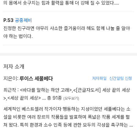
의 몸에서 솟구치는 힘과 활력을 통해 더 강해 질 수 있었다.
론 녀석은 아무 대답도 하지 않았다. 이어지는 이야기는 내 물음에 믹
둘은 정말로 행복한 시간을 보냈다.
스가 어떤 대답을 했을까, 다시 말해 녀석의 침묵이 무슨 뜻일까를 상
진정한 친구는 자신이 가진 장점을 서로 나눌 줄 아는 법이니까.
P.53
공중제비
상하면서 쓴 글이다."
진정한 친구라면 아무리 사소한 즐거움이라 해도 함께 나눌 줄 알아
야 하는 법이다.
세풀베다는 그 상상을 통해 단순하지만 아름답고, 짧지만 감동적인
우정의 이야기를 탄생시켰다.
저자 소개
지은이:
루이스 세풀베다
저자파일
신간알림 신청
최근작 :
<바다를 말하는 하얀 고래>
,
<[큰글자도서] 세상 끝의 세상
>
,
<세상 끝의 세상>
… 총 91종
(모두보기)
세계적인 베스트셀러 작가이자 행동하는 지성이었던 세풀베다는 소
설을 비롯한 여러 장르의 작품들을 발표하며 폭넓은 작품 세계를 펼
쳐 왔다. 특히 환경과 소수 민족 등에 관한 모두의 각성을 촉구하는 사
회적 메시지를 담은 작품이 많다. 1949년 칠레에서 태어난 그는 피