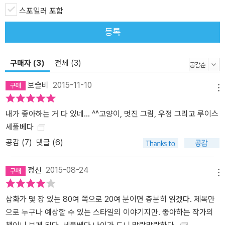
지켜 줘야 한다고 믿었기 때문이다.” “막스가 수학이나 화학, 물리학
스포일러 포함
을 공부하고 있으면, 믹스는 그의 발치에 자리를 잡고 이런저런 생각
등록
에 잠겼다. 가령 자기가 올라갔던 나무가 몇 그루였던지 헤아려 보거
나, 깨알같이 보일 정도로 높이 날던 새들과 비로 온몸이 흠뻑 젖었던
일, 그리고 하얀 눈을 밟을 때마다 나던 사각거리는 소리를 떠올리곤
구매자 (3)
전체 (3)
했다. 진정한 친구라면 침묵을 나눌 줄도 알아야 하니까 말이다.”
보슬비
2015-11-10
메뉴
내가 좋아하는 거 다 있네... ^^고양이, 멋진 그림, 우정 그리고 루이스
세풀베다
공감 (
7
)
댓글 (6)
정신
2015-08-24
메뉴
삽화가 몇 장 있는 80여 쪽으로 20여 분이면 충분히 읽겠다. 제목만
으로 누구나 예상할 수 있는 스타일의 이야기지만. 좋아하는 작가의