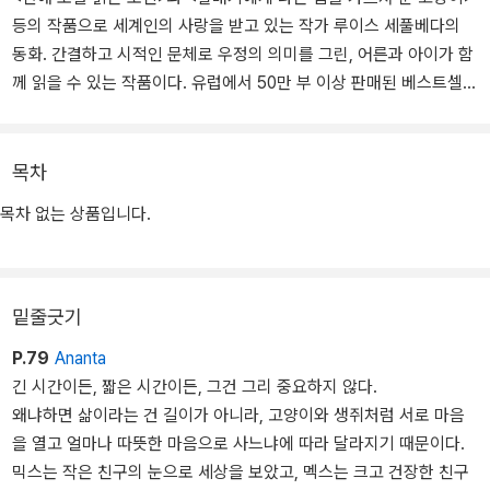
등의 작품으로 세계인의 사랑을 받고 있는 작가 루이스 세풀베다의
동화. 간결하고 시적인 문체로 우정의 의미를 그린, 어른과 아이가 함
께 읽을 수 있는 작품이다. 유럽에서 50만 부 이상 판매된 베스트셀러
다.
믹스(고양이), 막스(사람), 멕스(생쥐)가 작품의 세 주인공이다. 세풀
목차
베다는 자신의 아들과 고양이를 모델로 해서 이 작품을 썼다고 한다.
목차 없는 상품입니다.
'믹스'(고양이), '막스'(아들)라는 이름도 실제 이름을 그대로 가져왔
다. 작가는 책 앞머리에 그 사연을 밝혀 적었다.
"나는 유독 고양이를 좋아한다. 왜냐하면 고양이는 자존심도 세고, 한
밑줄긋기
곳에 매여 있기를 싫어하기도 하지만, 무엇보다 신비로운 느낌을 주
P.79
Ananta
기 때문이다. 내가 꼬맹이 믹스 - 참, 믹스는 내 아들 막스가 '뮌헨 동
긴 시간이든, 짧은 시간이든, 그건 그리 중요하지 않다.
물 보호 단체'에서 입양해 온 고양이다 - 를 처음 만났을 때, 내 손바닥
왜냐하면 삶이라는 건 길이가 아니라, 고양이와 생쥐처럼 서로 마음
크기도 안 되는 새끼 고양이가 어쩌면 그리도 의젓하고 당당한지 깜
을 열고 얼마나 따뜻한 마음으로 사느냐에 따라 달라지기 때문이다.
짝 놀랐다. 믹스는 우리 가족의 사랑을 듬뿍 받으면서 자랐다. (…) 녀
믹스는 작은 친구의 눈으로 세상을 보았고, 멕스는 크고 건장한 친구
석을 볼 때마다 나는 이렇게 묻곤 했다. '지금 뭘 생각하니, 믹스?' 물