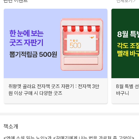
관련 이벤트
전체보기
취향껏 골라요 전자책 굿즈 자판기 : 전자책 3만
8월 특별 선
원 이상 구매 시 다양한 굿즈
바구니
책소개
<연애 소설 읽는 노인>과 <갈매기에게 나는 법을 가르쳐 준 고양이>