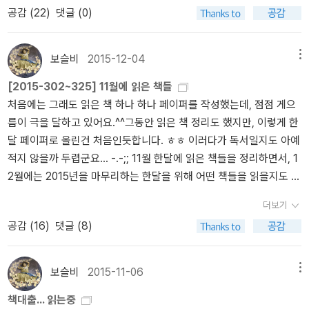
공감 (
22
)
댓글 (0)
의 세계적인 작가 루이스 세풀베다가 신종 코로나바이러스 감염증(코
로나19)에 감염돼 스페인의 병원에서 치료를 받다가 숨졌다. 향년 7
0세.AFP통신과 스페인 언론들에 따르면 세풀베다의 저서들을 출간
보슬비
2015-12-04
메뉴
해온 바르셀로나의 투스케 출판사는 16일(현지시간) 성명을 내고, 세
[2015-302~325] 11월에 읽은 책들
풀베다가 스페인 북부 오비에도의 한 병원에서 숨졌다고 밝혔다.올해
처음에는 그래도 읽은 책 하나 하나 페이퍼를 작성했는데, 점점 게으
70세인 세풀베다는 코로나19 확진 판정을 받은 뒤 6주간 투병해왔
름이 극을 달하고 있어요.^^그동안 읽은 책 정리도 했지만, 이렇게 한
다.세풀베다는 칠레 출신 소설가로 스페인에 정착해 작품활동을 해왔
달 페이퍼로 올린건 처음인듯합니다. ㅎㅎ 이러다가 독서일지도 아예
다. 스페인어권에서는 대중적 인기와 작품성을 두루 인정받는 일급
적지 않을까 두렵군요... -.-;; 11월 한달에 읽은 책들을 정리하면서, 1
작가로 꼽힌다.대표작으로는 세계적인 베스트셀러인 ‘연애 소설 읽는
2월에는 2015년을 마무리하는 한달을 위해 어떤 책들을 읽을지도 생
노인‘이 있다.이 작품은 1989년 피살된 환경운동가 치코 멘데스를 기
각해보게 되네요. 나에게 온 편지가 아닌 다른이가 쓴 편지를 읽
리는 장편소설로, 그의 첫 소설이었다.아마존 부근에 사는 연애 소설
더보기
는 다는것은 왠지 재미없게 느껴져요. 그리고 제가 부끄럽게도 '이오
을 읽기 좋아하던 한 노인이 침략자들에 의해 산산조각 난 자연의 균
공감 (
16
)
댓글 (8)
덕'선생님과 '권정생' 선생님을 모르는것도 평소였더라면 그냥 지나쳤
형을 바로잡기 위해 직접 총을 들고 숲으로 떠나는 과정을 추리소설
을지도 모르겠습니다. 혼자만 책을 읽었더라면 그냥 지나쳤을것을,
적 기법으로 그려내 평단과 대중의 호평을 받았다.이외에 ‘핫라인‘, ‘우
제가 좋아하는 분들이 이 책을 읽고 좋았다는 글들을 읽으면서.... 그
리였던 그림자‘, ‘파타고니아 특급열차‘, ‘소외‘ 등 많은 작품이 국내에
보슬비
2015-11-06
메뉴
리고 예전에 편지글로 되었던 '채링크로스 84번지'를 재미있게 읽어
도 번역 출간돼 있다.ㅡ연합뉴스 참조ㅡ
책대출... 읽는중
서 읽기로 결심을 했답니다. '선생님, 요즘은 어떠하십니까'는 '채링크