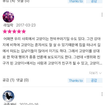
공감 (
4
)
댓글 (0)
새로 사귄 친구 생쥐 멕스를 소개해 주고 주인장 막스는 또 생쥐를 새
생쥐일지라도 함께 있는 게 좋을 것 같아 친구가 된다. 이름이 없다는
는 친구도 있는 법이다. 세풀베다의 동화는 주제가 단순하지 않아 좋
로운 식구로 받아 들인다. 아, 이런 포용의 관계야말로 어쩌면 칠레혁
생쥐에게 믹스는 멕스라는 이름을 지어준다. 그때부터 멕스는 믹스가
다.
명이 실패로 끝나고 생쥐와 비슷한 신세가 되어 세계를 유랑했던 저
시력을 잃은 후로 보지 못한 세계를 보여주는 역할을 한다. 천적의 관
메뉴
자의 삶의 궤적이 대한 하나의 비유가 아니었을까. 소설 같은 동화의
계가 될 수도 있었지만 특별한 인연으로 그들은 친구가 되었다. 그리
라일락
2017-03-23
공간적 배경이 되는 뮌헨 더 나아가 독일은 40년도 전에 떠돌이 망명
고 막스가 믹스에게 그랬던 것처럼 서로에게 부족한 점을 보완해 준
자 세풀베다를 받아 주었다. 그리고 처음에 멕스란 이름이 없던 생쥐
다. 이리저리 얽혀가는 막스와 믹스와 멕스를 보고 있으면 마치 한 형
는 이제 친구가 된 믹스에게 고민거리 두 개를 조용히 알려준다. 하나
제 같았다. 자신들은 그렇게 느끼지 못할지라도 내리사랑을 지켜보는
어쩌면 우리 사회에서 고양이는 천덕꾸러기일 수도 있다. 그건 강아
는 이름을 지어 달라는 것, 막스가 좋아하는 초코 시리얼이 먹고 싶다
느낌이 들었다. 말은 통하지 않지만 믹스에게 친구 멕스가 생겼다는
지에 비하여 고양이는 혼자서도 잘 살 수 있기때문에 집을 떠나서 길
고. 멕스란 이름으로 생쥐는 고양이 믹스의 진정한 친구가 되었고, 먹
걸 알고 공평하게 챙겨주는 막스. 막스가 집을 비울 때 부족한 부분을
에서 떠도는 길냥이들이 많아서 이기도 하다. 그래서 고양이를 상대
을 것을 나눔으로 식구가 되었다. 이게 다냐고? 천만에 말씀이다. 루
채워나가는 믹스와 멕스. 나에게 있는 평범함이 누군가에게 필요가
로 한 학대 행위가 종종 언론에 보도되기도 한다. 그런데 <생쥐와 친
이스 세풀베다는 좀 더 극적인 설정을 마련해 두었다. 생쥐 멕스가 눈
되고 나의 부족함을 채워줄 수 있는 친구가 있다면 아마 이들의 모습
구가 된 고양이>에서는 사람과 고양이가 친구가 될 수 있고, 고양이
먼 고양이 믹스의 눈이 되어준 것이다. 겁쟁이지만 영리한 멕스가 고
일거란 생각이 들 정도였다. 그렇게 친구 이상의 관계가 되어 버린 믹
와 앙숙인 생쥐도 친구가 될 수 있음을 깨닫게 해 주는 감동적인 이야
더보기
양이 믹스의 살아 숨쉬는 내비게이션으로 변신했다. 조금 진부하지만
스와 멕스 이야기의 백미는 그들이 더 이상 할 수 없는 일을 서로를 통
기가 펼쳐진다. 특히 책 속에는 우정이란 무엇인가를 표현하는 글귀
공감 (
1
)
댓글 (0)
2인3각 경기가 연상되는 장면이었다. 환상의 콤비가 된 믹스와 멕스
해서 할 때였다. 믹스는 눈이 보였을 때 지붕과 지붕 사이를 맘껏 날아
들이 여러 번 등장하는데, 이를 통해 우정의 의미를 되새기게 된다.'
는 산책과 외출은 물론이고, 더 나아가 모험을 시도했다. 그건 바로
다녔다. 멕스는 하늘을 나는 경험을 한 번도 하지 못했다. 그런 멕스에
진정한 친구라면 서로의 자유를 존중해 줄 줄도 알아야 한다고 믿었
고양이들의 전매특허라고 할 수 있는 지붕에서 지붕으로 건너뛰기였
게 믹스는 자신의 눈이 되어줄 것을 제안했고 시력을 잃은 후로 하지
기 때문이다.' (p. 21)' 진정한 친구라면 꿈과 희망을 나눌 줄 알아야
메뉴
다. 먼저 믹스에게 단디 매달린 멕스는 거리 정보 따위를 정확하게 믹
못했던 지붕타기를 할 수 있게 되었다. 그렇게 믹스의 등에 탄 멕스는
하니까 말이다. ' (p. p. 34~35)' 진정한 친구라면 아무리 사소한 즐
공중제비
2021-01-16