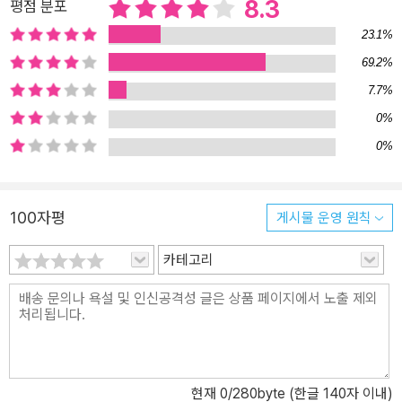
8.3
평점 분포
된다. 차라리 막스와 믹스, 아니 믹스와 막스는 서로 좋아한다고 말하
23.1%
는 편이 훨씬 나을 것이다.” 어린 시절을 함께 보낸 믹스와 막스. 막스
69.2%
가 청년이 되면서 둘은 함께 집을 떠나 독립 생활을 시작한다. 그동안
믹스는 늙은 고양이가 되었다. 막스가 일 때문에 여러 날 집을 비우자
7.7%
믹스는 외로운 시간을 보낸다. 어느 날 믹스는 찬장 쪽에서 나는 소리
0%
를 듣고 집 안에 생쥐가 숨어 있다는 것을 알게 되는데.... 믹스(고양
0%
이), 막스(사람), 멕스(생쥐) 사이에 벌어지는 잔잔한 사건들을 통해
종이 다른 생명 간의 따뜻한 우정이 그려진다. 우정의 의미는 무엇인
가? 진정한 친구가 되기 위해서 어떻게 해야 하는가? 이에 답하는 다
100자평
게시물 운영 원칙
양한 우정의 금언들이 이야기의 흐름을 따라 자연스럽게 등장하면서
마치 라임이 맞는 노래를 듣는 느낌을 준다. “막스가 그 높은 곳에서
카테고리
꼭 다짐을 받아 내려고 한 것은 믹스를 진정한 친구로 여기고 있었기
때문이다. 그리고 친구라면 당연히 충고를 해줘야 하고, 잘한 일과 못
한 일을 서로 솔직하게 털어놓을 줄도 알아야 한다고 믿었기 때문이
다.” “믹스는 누가 시키지도 않았는데 자기가 경비원이라도 되는 것
처럼 찬장 앞을 떠나지 않았다. 그건 막스를 진정한 친구로 여기고 있
었기 때문이다. 그리고 친구라면 서로가 가장 좋아하는 것을 소중히
현재
0
/280byte (한글 140자 이내)