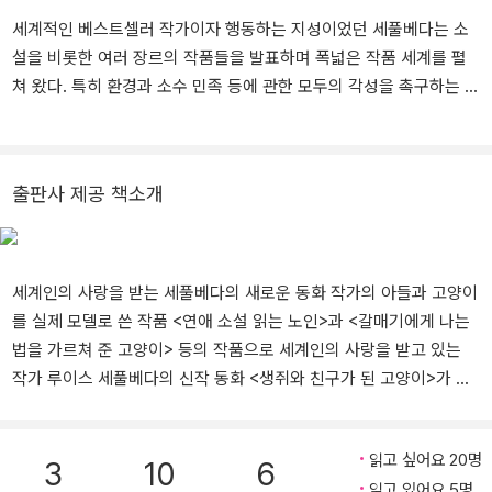
세계적인 베스트셀러 작가이자 행동하는 지성이었던 세풀베다는 소
설을 비롯한 여러 장르의 작품들을 발표하며 폭넓은 작품 세계를 펼
쳐 왔다. 특히 환경과 소수 민족 등에 관한 모두의 각성을 촉구하는 사
회적 메시지를 담은 작품이 많다. 1949년 칠레에서 태어난 그는 피
노체트가 정권을 장악하자 당시 많은 칠레 지식인들이 그러했듯 오직
목숨을 잃지 않기 위해 망명해야 했다. 수년간 라틴 아메리카 전역을
출판사 제공 책소개
여행하며 글을 쓰고 환경 운동을 펼치다가 파리를 거쳐 독일로 이주
했으며, 1997년 스페인 북부에 정착해 남은 생을 이곳에서 가족과 함
께 보냈다. 2017년 5월, 27년 만에 칠레 국적을 회복했다. 세풀베다
는 1989년 『연애 소설 읽는 노인』으로 티그레 후안상을 수상하면서
세계인의 사랑을 받는 세풀베다의 새로운 동화 작가의 아들과 고양이
세계적 명성을 얻었다. 장편소설 『지구 끝의 사람들』(1989), 『귀향』
를 실제 모델로 쓴 작품 <연애 소설 읽는 노인>과 <갈매기에게 나는
(1994), 『파타고니아 특급 열차』(1995), 『우리였던 그림자』(200
법을 가르쳐 준 고양이> 등의 작품으로 세계인의 사랑을 받고 있는
9), 중단편 소설집 『외면』(1997), 『그림 형제 최악의 스토리』(200
작가 루이스 세풀베다의 신작 동화 <생쥐와 친구가 된 고양이>가 열
4), 『알라디노의 램프』(2008), 에세이 『길 끝에서 만난 이야기』(201
린책들에서 출간되었다. 간결하고 시적인 문체로 우정의 의미를 그
0) 등을 발표했다. 동화책 『생쥐와 친구가 된 고양이』(2012), 『느림
린, 어른과 아이가 함께 읽을 수 있는 작품이다. 유럽에서 50만 부 이
의 중요성을 깨달은 달팽이』(2013), 『자신의 이름을 지킨 개 이야기』
읽고 싶어요 20명
상 판매된 베스트셀러다. 믹스(고양이), 막스(사람), 멕스(생쥐)가 작
3
10
6
(2015) 등은 스페인과 이탈리아를 비롯한 전 세계 독자들에게 큰 사
읽고 있어요 5명