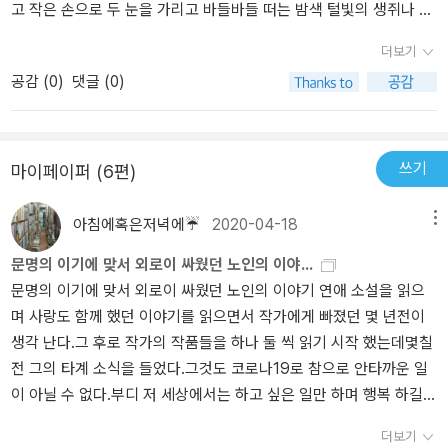
달라지기 때문이다.p79
고 작은 손으로 두 눈을 가리고 바들바들 떠는 밤색 털빛의 생쥐나 방
한 구석에 늘어져 생쥐에 말에 귀 기울이는 고양이의 모습에 이 책을
더보기
읽는 모든 이들의 마음은 한결 포근해질 것이다. 동화는 어린 아이들
공감 (
0
)
댓글 (0)
이 읽는 이야기라기보다 차라리 어린 아이와 같은 마음을 갖게 해 주
는 이야기가 아닐까. 책을 덮고 나서도 한동안 지어지는 미소를 감출
수 없었다. 왜곡되거나 변질되지 않은 가장 순수하고 온전한 모습의
우정을 보여준 막스와 믹스(고양이), 멕스(생쥐)에게 고마움을 전한
쓰기
마이페이퍼 (6편)
다.
아침에혹은저녁에☔
2020-04-18
메뉴
문명의 이기에 맞서 외로이 싸웠던 노인의 이야...
문명의 이기에 맞서 외로이 싸웠던 노인의 이야기 연애 소설을 읽으
며 사랑도 함께 했던 이야기를 읽으면서 작가에게 빠졌던 몇 년전이
생각 난다.그 후로 작가의 작품들을 하나 둘 씩 읽기 시작 했는데몇칠
전 그의 타계 소식을 들었다.그것도 코로나19로 참으로 안타까운 일
이 아닐 수 없다.부디 저 세상에서는 하고 싶은 일만 하며 행복 하길
다시 한 번 그의 죽음을 애도 하며 다시 ˝연애소설읽는노인˝을 읽어
더보기
본다. [EPA=연합뉴스](파리=연합뉴스) 김용래 특파원 = 칠레 출신