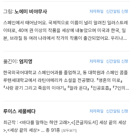
노체트가 정권을 장악하자 당시 많은 칠레 지식인들이 그러했듯 오직
목숨을 잃지 않기 위해 망명해야 했다. 수년간 라틴 아메리카 전역을
그림:
노에미 비야무사
저자파일
신간알림 신청
여행하며 글을 쓰고 환경 운동을 펼치다가 파리를 거쳐 독일로 이주
스페인에서 태어났어요. 국제적으로 이름이 널리 알려진 일러스트레
했으며, 1997년 스페인 북부에 정착해 남은 생을 이곳에서 가족과 함
이터로, 40여 권 이상의 작품을 세상에 내놓았으며 미국과 한국, 일
께 보냈다. 2017년 5월, 27년 만에 칠레 국적을 회복했다. 세풀베다
본, 브라질 등 여러 나라에서 작가의 작품이 출간되었어요. 우리나라
는 1989년 『연애 소설 읽는 노인』으로 티그레 후안상을 수상하면서
에 소개된 작품으로는 스페인 어린이·청소년 문학상을 받은 『일곱 살
세계적 명성을 얻었다. 장편소설 『지구 끝의 사람들』(1989), 『귀향』
오스카의 비밀』을 비롯해 성인을 위한 최고의 그림책으로 훈세다 상
(1994), 『파타고니아 특급 열차』(1995), 『우리였던 그림자』(200
을 받은 『바베트의 만찬』 등이 있어요.
옮긴이:
엄지영
저자파일
신간알림 신청
9), 중단편 소설집 『외면』(1997), 『그림 형제 최악의 스토리』(200
한국외국어대학교 스페인어과를 졸업하고, 동 대학원과 스페인 콤플
4), 『알라디노의 램프』(2008), 에세이 『길 끝에서 만난 이야기』(201
루텐세대학교에서 라틴아메리카 소설을 전공했다. 『영혼의 미로』
0) 등을 발표했다. 동화책 『생쥐와 친구가 된 고양이』(2012), 『느림
『사랑 광기 그리고 죽음의 이야기』 『말라 온다』 『인공호흡』 『7인의
의 중요성을 깨달은 달팽이』(2013), 『자신의 이름을 지킨 개 이야기』
미치광이』 『느림의 중요성을 깨달은 달팽이』 『아르헨티나 사람들의
(2015) 등은 스페인과 이탈리아를 비롯한 전 세계 독자들에게 큰 사
언어』 『우리가 불 속에서 잃어버린 것들』 『신을 죽인 여자들』 『바다
랑을 받고 있다. 2016년 헤밍웨이 문학상을 수상하며 ?강렬한 알레
를 말하는 하얀 고래』 등을 우리말로 옮겼다.
루이스 세풀베다
저자파일
신간알림 신청
고리를 통해 우리 시대의 위기와 가치들을 은유적으로 의미심장하게
표현하는 동화를 썼다?는 평가를 받았다.
최근작 :
<바다를 말하는 하얀 고래>
,
<[큰글자도서] 세상 끝의 세상
>
,
<세상 끝의 세상>
… 총 91종
(모두보기)