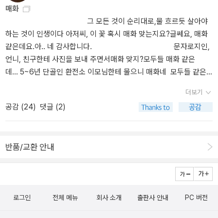
다루어서 당황했었답니다. 그녀가 독서 모임을 통해 사람간의 관계에
매화
만 남았음. 관심있었던 책인데, 5만원 맞춤에 끼어넣기 외서. 가
질을 벗기며』를 발표한 후, 다시 한 번 '성공한 예술가'로서의 자신의
대해서 이야기 할때, 모든 글들이 마음에 들었던것은 아니었어요.그
그 모든 것이 순리대로,물 흐르듯 살아야
끔 2000원 마일리지 때문에 영어책 구입^^ 그림이 이쁜데 가격도 이
삶을 성찰하며 써 내려간 실험적 자전 소설 『암실 이야기』를 민음사
런데, 저의 마음과 같이 상대방에게 오픈 마인드를 보이지 않고, 얼마
하는 것이 인생이다 아저씨, 이 꽃 혹시 매화 맞는지요?글쎄요, 매화
쁘다. 원서가 더 저렴이. '프린세스 다이어리'의 작가의
에서 출간한다. 유명한 사진사인 마리가 이제는 성인이 된 자신의 여
나 잘하나보자..라고 상대방을 평가하듯이 바라본다면 자신의 마음을
같은데요.아.. 네 감사합니다. 문자로지인,
또 다른 책 기타 도서관 대출하고 내게 필요한 책이라 반납하고 구
덟 아이들에게 자기 자신과 그들의 어린 시절을 회고하게 한다는 설
치유하지 못한다고 말할때 조금 뜨끔했답니다. ^^;; 그래서, 완전히는
언니, 친구한테 사진을 보내 주면서매화 맞지?모두들 매화 같은
입.정작 내책이 되고보니 안 읽고 있으니 문제네요. -.-;; 한창훈님
정으로, 마리는 귄터 그라스 자신이 투영되어 있는 인물이다. 그라스
아니지만, 다시 열린 마음으로 읽기 시작했어요. 그래서인지 모르지
데... 5~6년 단골인 환전소 이모님한테 물으니 매화네 모두들 같은
의 책을 읽다가 좋아서 이 책도 구입. 출판일은 좀 지났으나 구입. 도
가 꾸며 낸 이야기 형태를 취하지만 작품 속 기억과 인물은 그라스의
만, 그동안 제가 의문을 품었던 독서의 방향이나 독서를 통해 얻는 인
데... 였는데 이모님은 매화네홍매화인가????^^;;; 진주의 로맨스 소
서관에서 대출해서 읽다가 좋아서 구입. 오랜만에 온라인이 아닌 오
실제 경험과 오버랩 된다. 아이들의 다양한 시선을 통해 그 자신의 삶
간관계등에 관한 생각에 대한 답을 찾은것이 좋았습니다. 저는 김형
더보기
설. 적당껏 일신의 안위를 차리며 살다 죽으면 그뿐. 다만 이 지루한
프라인에서 시지을 구입. 멋진 그림책들 요리책 이쁜 엽
을 두서없이, 하지만 흥미진진하게 풀어내고 있다. 오스카 와일드,
경님의 책을 이책을 통해 처음 읽었지만, 이 책 보다 평이 좋은 다른
공감 (
24
)
댓글 (2)
생이, 부디 견디기 버거울 만큼 길지는 않기를 갈망했다. 류타에게 삶
서를 구매했다... ^^ ;; 읽고 정리한책 읽고 정리. 표지만
아홉 가지 이야기 환상적인 이야기 속에 담긴 인간과 사회에 대한 통
책이 있더군요. 기회가 되면 그 책도 찾아 읽어볼 예정이예요. 그래
이란 고작 그 정도의 의미였다. 빌어먹을 계집, 우에노 아키를 만나기
봐도 배부른 책들.. 사은품의 노예..... 책정가제 실시후 구입이 뜸할
찰 그의 동화는 소설보다도 진지한 이야기를 담고 있으며, 표면적인
픽 노블 책들은 인상적인 그림들이 많아서 나중에 따로 정리해서 올
전까지는. '만약 내가 후작 부인의 자리를 내준다면, 그렇다면 넌, 내
거라 생각했는데, 사은품이 기다리고 있다니...도서관에서 대출해도
이야기 이면에 또 다른 의미 차원을 지니고 있다. <페어리 테일>이라
릴 예정이라 맛보기로 하나정도씩만 올린것들이 있어요. ^^ 가정폭
반품/교환 안내
가 원하는 걸 줄 수 있나?' 계집을 향한 이 맹독 같은 감정이 무엇인지
되는데, 사은품 때문에 구입하게 된 책. ^^ 책선물로 구입 나를
는 이름 그대로 환상적이고 신비로운 이야기를 다루고 있는 오스카
력을 넘어 데이트 폭력에 대해 생각하게 하는 만화였어요. 글이 아니
류타는 알지 못했다. 하지만 한 가지 사실만큼은 분명했다. 그 아닌 누
위해서가 아닌 다른이를 위한 책구입은 훨씬 기분이 좋아져요.
와일드의 동화에서는 조각상이 살아 숨 쉬고, 폭죽들끼리는 논쟁을
라 만화라 더 마음에 콕 콕 박혔습니다. 특히나 최근에 '의전원' 폭행
구도, 감히 계집을 건드릴 수 없다. 죽인다면 나의 손으로 죽일 것이
조카의 수집품 - 생일 선물
벌이며, 육체와 영혼이 분리되어 갈등을 빚는 등 모든 것이 생동한다.
남에 대한 기사를 읽고 분노를 넘어 황당했던지.... 그나마 이슈가 되
다. 정체가 무엇이든, 이 계집은 철저히 이치카와 류타의 것이므로.-
로 올해 나오는 마법 천자문은 사주기로..
와일드는 이 속에 온갖 세상 문제들을 끌어다 입힌다. 사실적으로 다
어 부랴 부랴 학교측에서 가해남을 제적했다는데, 문제는 피해자인
알라딘 책소개 리링 저작선의 다섯 번째 책이다. 호랑이를 놓아주는
로그인
전체 메뉴
회사 소개
출판사 안내
PC 버전
선물받고 선물주고
루기에 너무 무거운 주제들에 접근하는 또 다른 방식으로 동화를 택
여자가 주변으로 부터 제대로 보호를 받지 못하고 있다는 느낌이 들
것― 그것은 자유로운 지성의 탄생이라고 말하고 있다. 호랑이를 놓
한 것이다. 생쥐와 친구가 된 고양이 “나는 유독 고양이를 좋아한
어서 걱정입니다. 촉망받는 학생을 망친 여자로 낙인이 찍혀서 과연