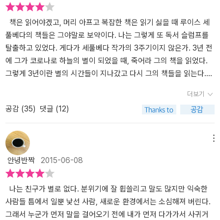
책은 읽어야겠고, 머리 아프고 복잡한 책은 읽기 싫을 때 루이스 세
풀베다의 책들은 그야말로 보약이다. 나는 그렇게 또 독서 슬럼프를
탈출하고 있었다. 게다가 세풀베다 작가의 3주기이지 않은가. 3년 전
에 그가 코로나로 하늘의 별이 되었을 때, 죽어라 그의 책을 읽었다.
그렇게 3년이란 별의 시간들이 지나갔고 다시 그의 책들을 읽는다.
이거야말로 책이 가진 영원불멸성이 아닌가. 세풀베다 작가의 전작
더보기
을 읽었다고 생각했지만 아니었다. 아마 아이들을 위한 동화라고 생
공감 (
35
)
댓글 (12)
각해서 애써 구해서 읽지 않았던 게 아니었을까. 오늘 도서관을 방문
했고, 서가에서 냉큼 <생쥐와 친구가 된 고양이>를 꺼내서 읽기 시작
했다. 금세 다 읽을 수가 있었다. 등산철이 되어서 그런지 도서관 주차
메뉴
장에 주차할 곳이 없어서 조금 짜증이 났다. 오늘 만난 <생쥐와 친구
안녕반짝
2015-06-08
가 된 고양이>의 스토리는 간단하다. 화자(세풀베다)의 아들 막스가
반려묘 믹스를 입양했고, 막스와 믹스는 둘도 없는 친구가 된다. 아기
고양이 믹스는 자유로운 영혼의 소유자였으며, 막스가 커 가면서 둘
나는 친구가 별로 없다. 분위기에 잘 휩쓸리고 말도 많지만 익숙한
사이의 관계는 더욱 돈독해진다. 막스가 18세가 되던 해에, 부모님의
사람들 틈에서 일뿐 낯선 사람, 새로운 환경에서는 소심해져 버린다.
도움을 받아 막스는 독립한다. 28살도 아니고 18살에! 대단하지 않은
그래서 누군가 먼저 말을 걸어오기 전에 내가 먼저 다가가서 사귀거