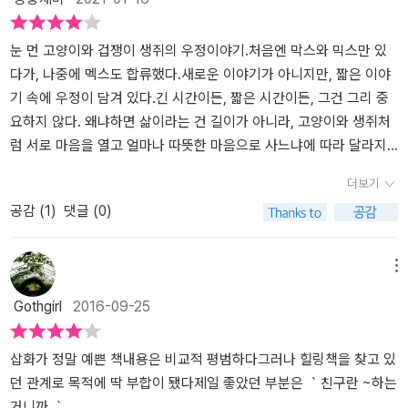
스에게 알려준다. 그러면 거리 계산을 마친 믹스는 멕스를 매달고 건
하늘을 나는 경험을 하게 되었다. 그들에게는 어쩌면 목숨을 내 놓아
거움이라 해도 함께 나눌 줄 알아야 하는 법이다. ' (p. 53)이 책을 쓴
물 사이를 날아오른다. 그야말로 황홀한 자유의 순간이 아닐 수 없다.
야 하는 모험 같은 이야기지만 그들에겐 특별한 신뢰가 있었기에 가
'루이스 세풀베다'는 세계적인 베스트 셀러 작가이자 행동하는 지성으
독일 사회는 망명자 세풀베다에게 삶의 터전을 제공했고, 자신에게
능했다. 그런 속사정을 모르는 다른 사람들이 그들을 봤을 땐, 함께 지
로 환경과 소수 민족 등 인류 문제를 다룬 작품들도 있다. 또한 그는
눈 먼 고양이와 겁쟁이 생쥐의 우정이야기.처음엔 막스와 믹스만 있
꼭 필요했던 안식처를 마련한 세풀베다는 자신의 문학적 포텐을 터뜨
붕타기를 하는 것도, 대화하는 것도 이상하게 보일 수밖에 없는 것이
고양이를 좋아하고 동물을 좋아하는데, 자신의 아들과 기르는 고양이
다가, 나중에 멕스도 합류했다.새로운 이야기가 아니지만, 짧은 이야
리기에 이르렀다. 이거야말로 개인과 사회의 완벽한 조화 사례가 아
다. 막스와 믹스가 그랬던 것처럼 믹스와 멕스의 관계도 특별했다. 그
를 실제 모델로 해서 쓴 작품이 있는데 그 작품이 바로 <생쥐와 친구
기 속에 우정이 담겨 있다.긴 시간이든, 짧은 시간이든, 그건 그리 중
닐까. 책을 읽다가 문득 부제로 뽑은 디온 워익이 굉장히 오래 전에
런 특별함을 오해하지 않고 볼 수 있는 시선이 얼마나 될까? 그들의
가 된 고양이>이다.이 소설은 80페이지 정도의 아주 짧은 이야기이
요하지 않다. 왜냐하면 삶이라는 건 길이가 아니라, 고양이와 생쥐처
친구들과 함께 부른 <That's what friends are for> 생각이 났다. 그
이야기를 듣지 않고 믹스와 멕스의 행동을 보았더라면 나 역시 다른
지만 어른과 아이가 함께 읽어도 좋은 그런 책이다. 그 어떤 인간과 동
럼 서로 마음을 열고 얼마나 따뜻한 마음으로 사느냐에 따라 달라지
래서 친구가 필요한 것 아니겠냐고. 생쥐와 친구 먹은 고양이라는 소
사람들처럼 이상한 일로 치부해 버렸을지도 모른다. 내 생각의 틀을
물, 동물과 동물의 이야기 보다도 더 깊은 감동을 준다.작가의 아들인
기 때문이다. 믹스는 작은 친구의 눈으로 세상을 보았고, 멕스는 크고
더보기
설 같은 동화에서 출발한 이야기를 우리 사회에 이방인은 필요없다는
조금이나마 깰 수 있었던 건 믹스와 멕스 덕분이었다. 그리고 내 기준
막스는 뮌헨 동물 보호 단체에서 새끼 고양이를 입양한다. 고양이의
건장한 친구의 몸에서 솟구치는 힘과 활력을 통해 더 강해질 수 있었
공감 (
1
)
댓글 (0)
이들에게 권해 주고 싶다. 역시 세풀베다다.
에 맞춰 친구를 사귀려는 마음만 갖지 말고 모든 가능성을 열어둔 채
측면 얼굴이 마치 그리스 조각상과 같은 아주 잘 생긴 고양이를. 노란
따. 둘은 정말 행복한 시간을 보냈다. 진정한 친구는 자신이 가진 장점
타인을 대하다보면 진정한 친구를 만날지도 모른다는 생각이 들었다.
색이 도는 커다란 눈망울과 등은 검고 가슴은 하얀 고양이....고양이의
을 서로 나눌 줄 아는 법이니까. (79쪽)진정한 친구라면 아무리 사소
긴 시간이든, 짧은 시간이든, 그건 그리 중요하지 않다. 왜냐하면 삶이
이름은 믹스. 막스와 믹스는 그 어떤 친구 보다도 더 진한 우정을 나눈
한 즐거움이라 해도 함께 나눌 줄 알아야 하는 법이다.- P53
메뉴
라는 건 길이가 아니라, 고양이와 생쥐처럼 서로 마음을 열고 얼마나
다. 그런데, 막스가 꿈많은 청춘이 되자, 새끼 고양이였던 믹스는 늙은
Gothgirl
2016-09-25
따뜻한 마음으로 사느냐에 따라 달라지기 때문이다. (중략) 진정한 친
고양이가 되어 있다. 인간 보다 고양이는 좀 더 빠르게 늙어가기에....
구는 자신이 가진 장점을 서로 나눌 줄 아는 법이니까. (79쪽) 막스
한창 때는 나무를 기어 오르기도 하고, 지붕을 건너 뛰기도 하고, 민첩
와 믹스와 멕스가 행복하게 오래오래 함께 살았다고 하니 나 역시 행
한 고양이였던 믹스.막스는 18살 청년이 되자 부모로부터 독립을 하
삽화가 정말 예쁜 책내용은 비교적 평범하다그러나 힐링책을 찾고 있
복한 기분이 든다. 참 다행이다.
면서 자신의 친구와도 같은 믹스를 데리고 간다. 믹스는 나이가 들
던 관계로 목적에 딱 부합이 됐다제일 좋았던 부분은 ｀친구란 ~하는
어 앞을 못 보는 고양이가 되어 지붕을 오르내리지도 못하는 지루한
거니까.｀