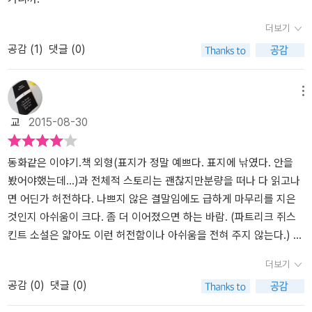
날들을 보낸다.이 때 나타난 붉은 색깔의 멕시코 생쥐. 고양이와 생쥐
더보기
는 천적이지만 그들은 어느새 둘도 없는 친구로 변하게 된다.눈먼 믹
공감 (
1
)
댓글 (0)
스에게 눈이 되어 다시 지붕 위로 올라가 건너편 지붕으로 건너 뛸 수
있는 눈이 되어 준다. 그리고 햇빛이 아름다운 날에는 지붕 위에서 믹
스와 멕스가 나란히 앉아 있는 모습이 종종 사람들의 눈에 들어 오게
메뉴
된다.....이야기의 초반에는 막스와 믹스의 우정이 그려진다. 그리고
교
2015-08-30
중반부터 멕스가 나타나면서 믹스와 멕스의 우정이 그려진다.눈먼 믹
스의 모습을 그려보는 순간에, 눈이 점점 하얗게 변하는 우리 강아지
의 모습이 오버랩된다. 멕스가 믹스의 눈이 되어 준 것처럼 나도 우리
동화같은 이야기.책 외형(표지가 정말 예쁘다. 표지에 낚였다. 안을
강아지의 눈이 되어 주어야 할텐데...사람과 동물간의 우정, 천적인 고
봤어야했는데...)과 전체적 스토리는 괜찮지만분량을 떠나 다 읽고나
양이와 생쥐의 우정....책 속에 나오는 '친구라면 ~~~'이란 문장들
면 어딘가 허전하다. 나쁘지 않은 결말임에도 급하게 마무리를 지은
이 한 문장 한 문장 새롭게 느껴진다. '나는 그 누군가에게 '친구라면
것인지 아쉬움이 크다. 좀 더 이어졌으면 하는 바람. (파트리크 쥐스
~~'이라는 문장 속의 글에 맞는 행동을 했을까?' ' 긴 시간이든, 짧은
킨트 소설은 얇아도 이런 허전함이나 아쉬움을 전혀 주지 않는다.) 읽
시간이든, 그건 그리 중요하지 않다. 왜냐하면 삶이라는 건 길이가 아
다보면 저절로 입가에 미소가 지어지지만 삽화는 내 취향이 아니다.
더보기
니라, 고양이와 생쥐처럼 서로 마음을 열고 얼마나 따뜻한 마음으로
내용과 삽화가 안 어울린다는 정도를 넘어서, 읽는 내내 내용과 동떨
공감 (
0
)
댓글 (0)
사느냐에 따라 달라지기 때문이다. 믹스는 작은 친구의 눈으로 세샹
어진 느낌을 주는 삽화때문에 내용 집중이 안 될정도였다. 섬뜩하고
을 보았고, 멕스는 크고 건장한 친구의 몸에서 솟구치는 힘과 활력을
무서워서 공포단편인가 의심스러울 정도. (참고로 공포물 좋아한다.)