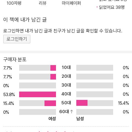
품의 세 주인공이다. 세풀베다는 자신의 아들과 고양이를 모델로 해
100자평
리뷰
마이페이퍼
랑을 받고 있다. 2016년 헤밍웨이 문학상을 수상하며 ?강렬한 알레
읽었어요 38명
서 이 작품을 썼다고 한다. ‘믹스’(고양이), ‘막스’(아들)라는 이름도 실
고리를 통해 우리 시대의 위기와 가치들을 은유적으로 의미심장하게
제 이름을 그대로 가져왔다. 작가는 책 앞머리에 그 사연을 밝혀 적었
이 책에 내가 남긴 글
표현하는 동화를 썼다?는 평가를 받았다.
다. “나는 유독 고양이를 좋아한다. 왜냐하면 고양이는 자존심도 세
고, 한곳에 매여 있기를 싫어하기도 하지만, 무엇보다 신비로운 느낌
로그인하면 내가 남긴 글과 친구가 남긴 글을 확인할 수 있습니다.
을 주기 때문이다. 내가 꼬맹이 믹스 ─ 참, 믹스는 내 아들 막스가 ‘뮌
로그인하기
헨 동물 보호 단체’에서 입양해 온 고양이다 ─ 를 처음 만났을 때, 내
손바닥 크기도 안 되는 새끼 고양이가 어쩌면 그리도 의젓하고 당당
구매자 분포
한지 깜짝 놀랐다. 믹스는 우리 가족의 사랑을 듬뿍 받으면서 자랐다.
10대
0%
7.7%
[…] 녀석을 볼 때마다 나는 이렇게 묻곤 했다. 「지금 뭘 생각하니, 믹
20대
스?」 물론 녀석은 아무 대답도 하지 않았다. 이어지는 이야기는 내 물
0%
7.7%
음에 믹스가 어떤 대답을 했을까, 다시 말해 녀석의 침묵이 무슨 뜻일
30대
0%
0%
까를 상상하면서 쓴 글이다.” 세풀베다는 그 상상을 통해 단순하지만
40대
0%
53.8%
아름답고, 짧지만 감동적인 우정의 이야기를 탄생시켰다. “누가 누구
50대
15.4%
15.4%
의 주인이라는 건 얼마나 잘못된 생각인가” 짧지만 감동적인 이야기
60대
0%
0%
에 실린 우정의 의미 “물론 믹스는 막스의 고양이고, 막스는 믹스의
여성
남성
주인이라고 할 수도 있다. 하지만 나이가 들다 보면 한 사람이 다른 이
나 어떤 동물의 주인이라고 하는 게 얼마나 그릇된 생각인지 깨닫게