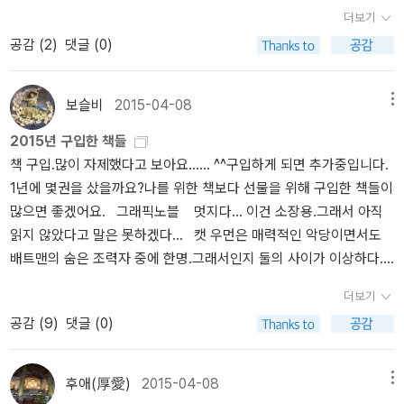
곳에 앉아”(「귀휴(歸休)」) “이 조용한 칸에” 맑고 투명한 언어와 “잘
서...ㅋㅋ 순전히 저희 가족 기준입니다. ^^) '중식요리' 였어요. 정말
더보기
생략된 문장”(「어느 겨울 오전에」)을 갈고 다듬어 “꽝꽝 얼어붙은 세
다른 요리보다 중식요리를 좋아하지만, 그것은 정말 맛있는집일때에
공감 (
2
)
댓글 (0)
계”를 밝히는 “한동이의 빛”(「겨울달」)과 같은 시를 쓴다. “나에게는
만 해당하는데, 요즘 제 마음에 드는 중식요리집 찾기가 쉽지 않아요.
많은 재산이 있다네”(「여행자의 노래」)라고 노래하거나 “슬픔을 싹
신랑과 데이트할때 자주 가던 곳이 있었는데, 지금 가보면 아마 요리
틔울 줄 아는 내가 좋다”(「나는 내가 좋다」)고 말하는 순정한 마음이
사가 바뀌었을테니 그 맛이 아닐거라 생각이 들어서 선뜻 가기가 주
보슬비
2015-04-08
메뉴
깃든 이 아름다운 시편들은 “먼 훗날 기쁨이 될 기쁨의 시”(소설가 김
저해지네요. 암튼, 제가 좋아하는 요리류는 중식과 '죽'으로 가족들이
2015년 구입한 책들
연수, 추천사)로 오래오래 남을 것이다. 서루조당 파효 <백귀야행(교
결론을 내리더군요. ㅋㅋㅋㅋ제가 '죽'도 정말 좋아하는데, 이제 죽도
책 구입.많이 자제했다고 보아요...... ^^구입하게 되면 추가중입니다.
고쿠도) 시리즈>의 작가 ‘교고쿠 나쓰히코’가 바라보는 책에 대한 이
제가 만든것이 (제가 사먹는 찹쌀이 구수해서) 더 맛있어서 사먹기 힘
1년에 몇권을 샀을까요?나를 위한 책보다 선물을 위해 구입한 책들이
야기.‘교고쿠 나쓰히코’는 이 작품 <서루조당 파효>에서 책을 바라보
들어요... ㅠ.ㅠ 이연복 요리사님이 운영하시는 중식당 '목란'도 가보
많으면 좋겠어요. 그래픽노블 멋지다... 이건 소장용.그래서 아직
는 자신만의 독특한 관점을 이야기 속에 내포하고 있는데, 이 부분이
고 싶지만, 워낙 유명해져서 한달전 예약하지 않으면 갈수 없다니...
읽지 않았다고 말은 못하겠다... 캣 우먼은 매력적인 악당이면서도
참으로 묘하다. ‘책’이라는 것은 쓴 사람의 죽은 영혼이며, 그 책이 있
언제나 나중을 기약하고 있지만, 이 책을 읽으니 더 가보고 싶은 생각
배트맨의 숨은 조력자 중에 한명.그래서인지 둘의 사이가 이상하다...
는 책방은 죽은 영혼이 모여 있는 묘지로 비유하고 있다. 또한 책의 의
이 들긴합니다. 올해는 송년회도 있으니 아마도 내년을 기약해야할지
^^ 레 미제라블 그래픽 노블. 이런 책들은 도서관에 없을테니깐..... ^
미나 사상은 글로 표현된 유령 같은 것이라고 말하며, 그 글을 읽고 거
도...^^ 책을 읽으면서 '이연복'님의 진정성이 느껴지는 글들이 많아
더보기
^ 좋은책이었어요. 읽고 선물. 이런 출판은 그리 마음에 들지 않
기에서 무엇을 찾아낼지 어떤 유령을 볼지는 독자에게 달려있다고 설
서 좋았어요. 그 마음 끝까지 변치 마셨으면 좋겠어요.아참! 그리고
공감 (
9
)
댓글 (0)
지만 언제까지 낼지 모르고... 5권 시리즈인데 4권까지 구매. 차근
파한다. 그런 죽은 영혼을, 그 책을 원하는 단 한 사람이라도 찾아 읽
이번에 짜짱라면 출시하셨던데, 먹어보니 정말 맛있었어요. ^^ 김
차근 구입중. 그래픽노블은 영어로 잘 읽지 않는데, 창고대방출로
게 하여 그 영혼을 살려내는 것이 서점과 그 관계자들의 일이라고 설
형경님의 책은 이번에 처음 읽었답니다. 처음에는 그저 '독서모임'에
구입. ^^2,3편도 그래주면 좋겠수~ 합본으로 출간되어 반가웠던 이
명한다. 암실 이야기 노벨 문학상으로 세계적인 작가의 반열에 오른
관한 책인줄 알았는데, 독서모임을 통한 심리치료에 대한 이야기를
후애(厚愛)
2015-04-08
메뉴
토준지의 소용돌이 구입한 영어책 시리즈 모두 구입 이제 읽을날
귄터 그라스. 그가 2006년 뼈아픈 자기 고백을 담은 자서전 『양파 껍