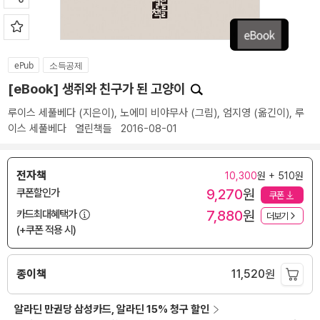
ePub
소득공제
[eBook] 생쥐와 친구가 된 고양이
루이스 세풀베다
(지은이),
노에미 비야무사
(그림),
엄지영
(옮긴이),
루
이스 세풀베다
열린책들
2016-08-01
전자책
10,300
원 + 510원
9,270
원
쿠폰할인가
쿠폰
7,880
원
카드최대혜택가
더보기
(+쿠폰 적용 시)
종이책
11,520
원
알라딘 만권당 삼성카드, 알라딘 15% 청구 할인