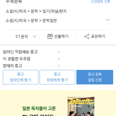
주제분류
신간알림 신청
소설/시/희곡
>
문학
>
일기/저널/편지
소설/시/희곡
>
문학
>
문학일반
선물하기
공유하기
알라딘 직접배송 중고
-
이 광활한 우주점
-
판매자 중고
-
중고
중고
중고 등록
알라딘에 팔기
회원에게 팔기
알림 신청