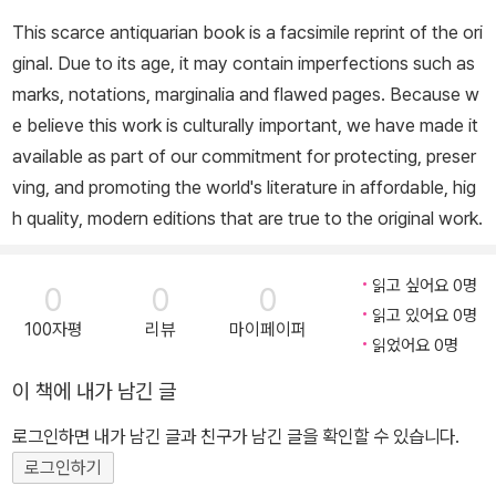
This scarce antiquarian book is a facsimile reprint of the ori
ginal. Due to its age, it may contain imperfections such as
marks, notations, marginalia and flawed pages. Because w
e believe this work is culturally important, we have made it
available as part of our commitment for protecting, preser
ving, and promoting the world's literature in affordable, hig
h quality, modern editions that are true to the original work.
읽고 싶어요 0명
0
0
0
읽고 있어요 0명
100자평
리뷰
마이페이퍼
읽었어요 0명
이 책에 내가 남긴 글
로그인하면 내가 남긴 글과 친구가 남긴 글을 확인할 수 있습니다.
로그인하기