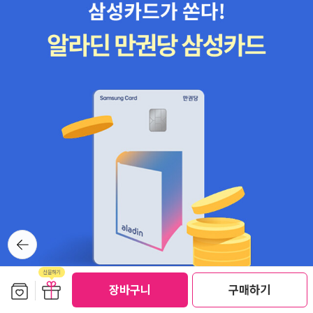
뒤로가
기
보관함담기
선물하기
선물하기
장바구니
구매하기