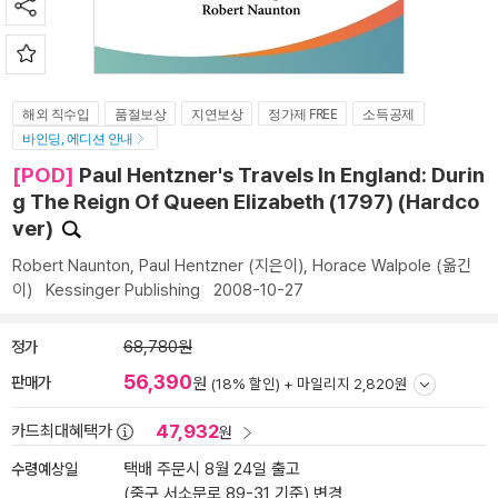
해외 직수입
품절보상
지연보상
정가제 FREE
소득공제
바인딩, 에디션 안내
[POD]
Paul Hentzner's Travels In England: Durin
g The Reign Of Queen Elizabeth (1797) (Hardco
ver)
Robert Naunton
,
Paul Hentzner
(지은이),
Horace Walpole
(옮긴
이)
Kessinger Publishing
2008-10-27
정가
68,780원
56,390
판매가
원
(18% 할인) +
마일리지 2,820원
47,932
카드최대혜택가
원
수령예상일
택배 주문시 8월 24일 출고
(중구 서소문로 89-31 기준)
변경