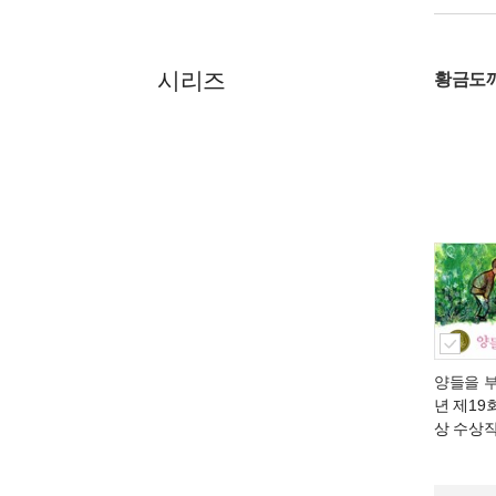
시리즈
황금도깨
양들을 
년 제19
상 수상