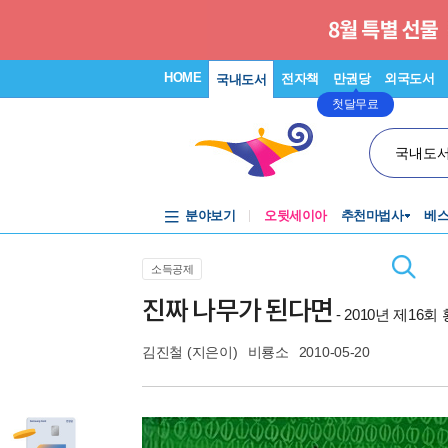
HOME
전자책
만권당
외국도서
국내도서
첫달무료
국내도
분야보기
오뒷세이아
추천마법사
베
소득공제
진짜 나무가 된다면
- 2010년 제1
김진철
(지은이)
비룡소
2010-05-20