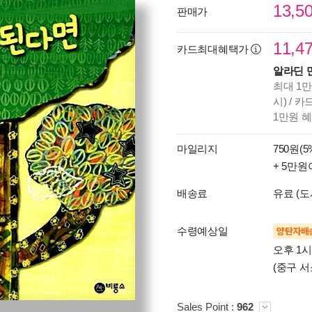
13,5
판매가
11,4
카드최대혜택가
알라딘 
최대 1만
시) / 
1만원 
마일리지
750원(5
+ 5만원
배송료
유료 (도
수령예상일
양탄자배
오후 1
(중구 서
Sales Point :
962