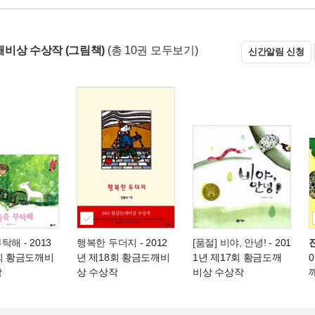
비상 수상작 (그림책)
(총 10권 모두보기)
신간알림 신청
부탁해
- 2013
행복한 두더지
- 2012
[품절] 비야, 안녕!
- 201
회 황금도깨비
년 제18회 황금도깨비
1년 제17회 황금도깨
작
상 수상작
비상 수상작