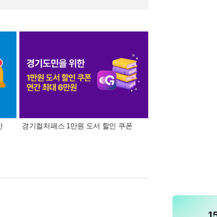
간
경기컬처패스 1만원 도서 할인 쿠폰
삼성카드가 쏜다! 알라