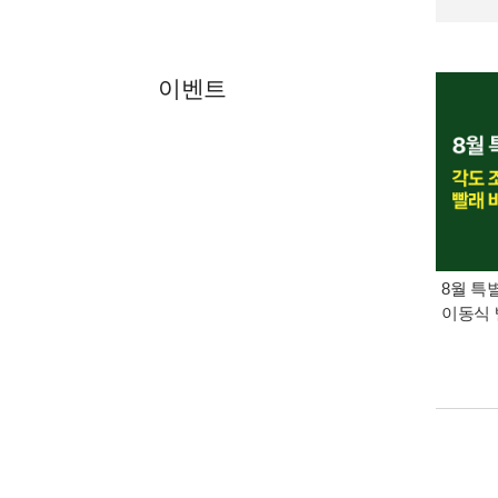
이벤트
8월 특
이동식 