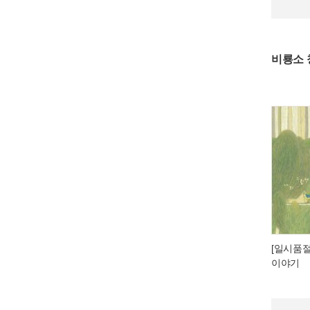
비룡소
[일시품절
이야기