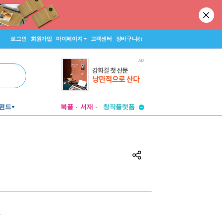
로그인
회원가입
마이페이지
고객센터
장바구니
(0)
펀드
북플
서재
투비컨티뉴드
창작플랫폼
투비컨티뉴드
원