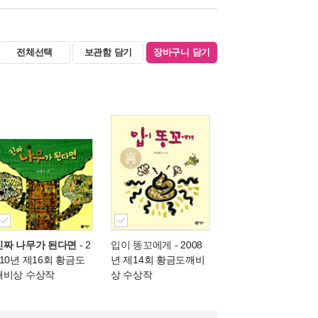
전체선택
보관함 담기
장바구니 담기
진짜 나무가 된다면
- 2
입이 똥꼬에게
- 2008
010년 제16회 황금도
년 제14회 황금도깨비
깨비상 수상작
상 수상작