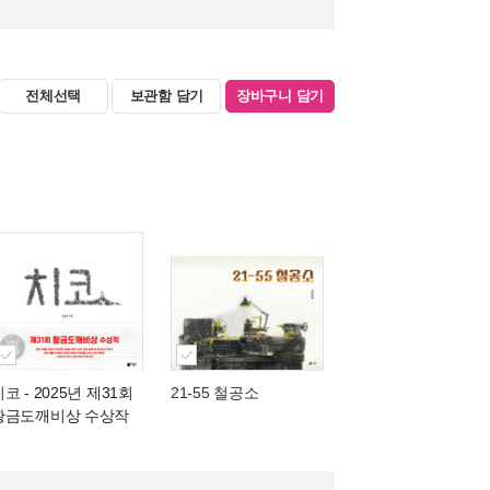
전체선택
보관함 담기
장바구니 담기
치코
- 2025년 제31회
21-55 철공소
황금도깨비상 수상작