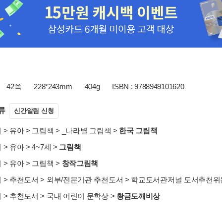
42쪽
228*243mm
404g
ISBN : 9788949101620
류
신간알림 신청
서
>
유아
>
그림책
>
_나라별 그림책
>
한국 그림책
서
>
유아
>
4~7세
>
그림책
서
>
유아
>
그림책
>
창작그림책
서
>
추천도서
>
외부/전문기관 추천도서
>
학교도서관저널 도서추천위원
서
>
추천도서
>
국내 어린이 문학상
>
황금도깨비상