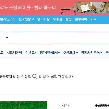
알라딘굿즈
온라인중고
중고매장
우주점
음반
블루레이
커피
서
스트
새로나온책
이벤트
정가인하도서
추천도서
작가와의 만남
북
6회 황금도깨비상 수상작
비룡소 창작그림책 37
|
정가
15,000