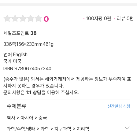
0
100자평 0편
리뷰 0편
세일즈포인트
38
336쪽
156*233mm
481g
언어 English
국가 미국
ISBN 9780674057340
(종수가 많은) 외서는 해외거래처에서 제공하는 정보가 부족하여 표
시하지 못하는 경우가 있습니다.
문의사항은
1:1 상담
을 이용해 주십시오.
주제분류
신간알림 신청
역사
>
아시아
>
중국
과학/수학/생태
>
과학
>
지구과학
>
지리학