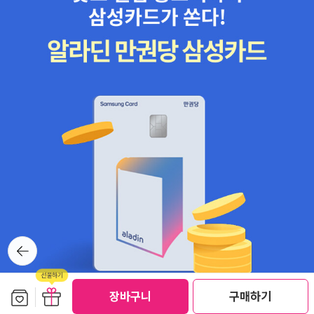
뒤로가
기
보관함담기
선물하기
선물하기
장바구니
구매하기