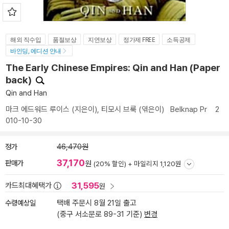
해외 직수입
품절보상
지연보상
정가제 FREE
소득공제
바인딩, 에디션 안내
The Early Chinese Empires: Qin and Han (Paper
back)
Qin and Han
마크 에드워드 루이스
(지은이),
티모시 브룩
(엮은이)
Belknap Pr
2
010-10-30
정가
46,470원
37,170
판매가
원
(20% 할인) +
마일리지 1,120원
31,595
카드최대혜택가
원
수령예상일
택배 주문시 8월 21일 출고
(중구 서소문로 89-31 기준)
변경