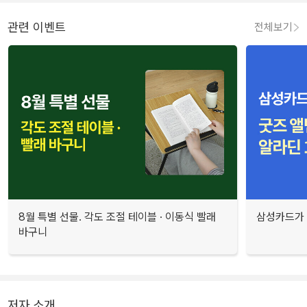
관련 이벤트
전체보기
8월 특별 선물. 각도 조절 테이블 · 이동식 빨래
삼성카드가 
바구니
저자 소개