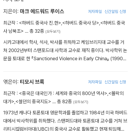
지은이:
마크 에드워드 루이스
저자파일
신간알림 신청
최근작 :
<하버드 중국사 진.한>
,
<하버드 중국사 당>
,
<하버드 중국
사 남북조>
… 총 32종
(모두보기)
시카고대에서 학사, 석사, 박사를 취득하고 케임브리지대 교수를 거
쳐 2002년부터 스탠포드대 사학과 교수로 재직 중이다. 박사학위 논
문을 토대로 한 『Sanctioned Violence in Early China』 (1990)
와 『Writing and Authority in Early China』 (2002), 『The Cons
truction of Space in Early China』 (2006)를 비롯하여 다수의
엮은이:
티모시 브룩
저자파일
신간알림 신청
저서가 있으며, 『하버드 중국사 시리즈』(HISTORY OF IMPERIAL
CHINA)의 진·한, 남북조, 당까지 세 권을 모두 집필하였다. 신화, 종
최근작 :
<중국은 대국인가 : 세계와 중국의 800년 역사>
,
<몰락의
교, 철학 등 다양한 각도에서 중국 고대를 종합적으로 바라보는 개성
대가>
,
<셀던의 중국지도>
… 총 82종
(모두보기)
있는 연구를 하고 있다.
1973년 캐나다 토론토대 영문학과를 졸업하고 1984년 미국 하버드
대에서 박사학위를 취득했다. 스탠퍼드대와 토론토대 교수를 거쳐 브
리티시컬럼비아대(UBC)의 중국사 교수로 활동했고 현재 퇴임해서