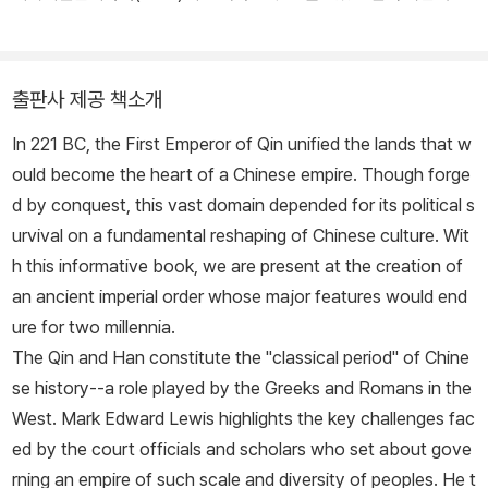
저술에 힘쓰고 있다. 주요 연구분야는 명나라(1368-1644) 시대에
초점을 맞추었지만, 13세기 몽골의 중국 점령부터 20세기 일본의 중
국 점령까지 다양한 시기를 아우르는 연구로 확장해 왔다. 또한 하버
출판사 제공 책소개
드 대학교 출판부에서 발간하는 『하버드 중국사 시리즈』의 책임편집
In 221 BC, the First Emperor of Qin unified the lands that w
자로 편찬을 이끌었으며, 그중 『하버드 중국사 원·명: 곤경에 빠진 제
ould become the heart of a Chinese empire. Though forge
국』을 썼다. 저서로 『쾌락의 혼돈: 중국 명대의 상업과 문화』, 『베르메
d by conquest, this vast domain depended for its political s
르의 모자』, 『셀던의 중국지도』, 『몰락의 대가: 기후위기와 물가 그리
urvival on a fundamental reshaping of Chinese culture. Wit
고 명제국의 붕괴』 등이 있다.
h this informative book, we are present at the creation of
an ancient imperial order whose major features would end
ure for two millennia.
The Qin and Han constitute the "classical period" of Chine
se history--a role played by the Greeks and Romans in the
West. Mark Edward Lewis highlights the key challenges fac
ed by the court officials and scholars who set about gove
rning an empire of such scale and diversity of peoples. He t