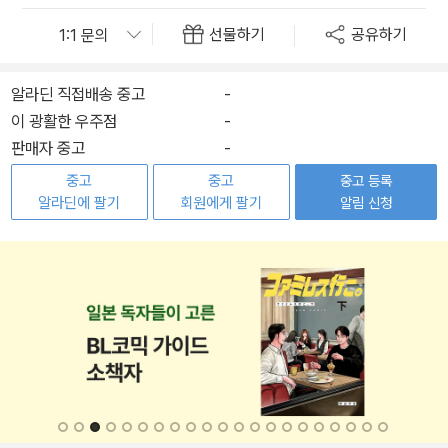
선물하기
공유하기
알라딘 직접배송 중고
-
이 광활한 우주점
-
판매자 중고
-
중고
중고
중고 등록
알라딘에 팔기
회원에게 팔기
알림 신청