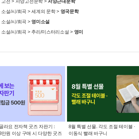
>
고전
>
서양고전문학
>
서양근대문학
>
소설/시/희곡
>
세계의 문학
>
영국문학
>
소설/시/희곡
>
영미소설
>
소설/시/희곡
>
추리/미스터리소설
>
영미
골라요 전자책 굿즈 자판기 :
8월 특별 선물. 각도 조절 테이블 ·
3만원 이상 구매 시 다양한 굿즈
이동식 빨래 바구니