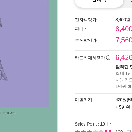
전자책정가
8,400원
8,40
판매가
7,56
쿠폰할인가
6,42
카드최대혜택가
알라딘 
최대 1만
시) / 
1만원 
종이
미리
마일리지
420원(5
입니
+ 5만원
Sales Point :
19
6.0
100자평(