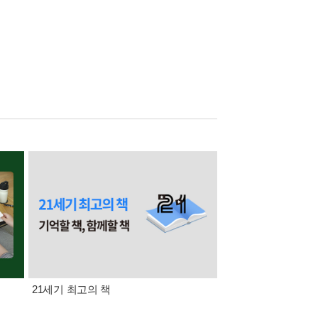
21세기 최고의 책
삼성카드가 쏜다! 알라