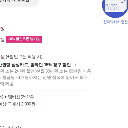
종이책 10,800원
0
원
0
10% 할인쿠폰 받기
원
6
원 (+할인쿠폰 적용 시)
만권당 삼성카드, 알라딘 15% 청구 할인
원 또는 2만원 할인(전월 30만원 또는 60만원 이용
카드 발급월 +1개월까지는 전월 실적이 없어도 최대
혜택 제공
책의
보기
%) +
멤버십(3~1%)
다.
이상 구매시 2,000원
1)
리뷰(1)