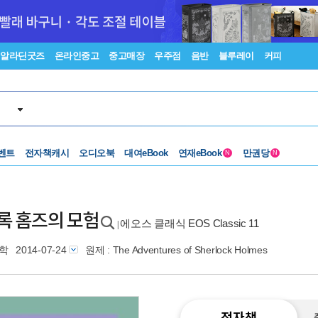
알라딘굿즈
온라인중고
중고매장
우주점
음반
블루레이
커피
벤트
전자책캐시
오디오북
대여eBook
연재eBook
만권당
N
N
 셜록 홈즈의 모험
에오스 클래식 EOS Classic 11
|
학
2014-07-24
원제 : The Adventures of Sherlock Holmes
전자책