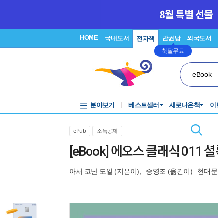
HOME
국내도서
만권당
외국도서
전자책
첫달무료
eBook
분야보기
베스트셀러
새로나온책
이
ePub
소득공제
[eBook] 에오스 클래식 011
아서 코난 도일
(지은이),
승영조
(옮긴이)
현대문