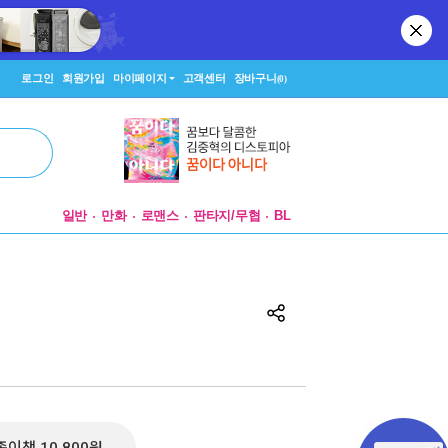
로그인
회원가입
마이페이지
고객센터
장바구니
(0)
일반
만화
로맨스
판타지/무협
BL