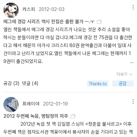
이로도 유명하다. 앙드레 지드는 조르주 심농을 20세기의 주요 작가
흐른 뒤, 같은 로흐두 마을이 배경이다. 여기에서도 진짜 한 대 쳐주고
어떻게 누군가에 의해 회고될까. 두 권의 책 모두 매우 흡족하게, 돈이
로 꼽기에 주저하지 않았다. 그 당시 나는 막 조르주 심농을 발견했고,
싶을 정도의 무뢰한이 등장하고 그가 곧 죽을 것임을 독자라면 다 알
카스피
2012-02-03
메뉴
전혀 아깝지 않게, 심지어 양질의 내용을 쉽게 전달하는 대단함이 있
그의 소설을 읽는 동안 같은 작가로서 동지애를 느꼈다. 인간 조건의
게 된다. 그런데 범인은 과연 누구인가! 1, 2권 모두 읽어보니 ‘로흐두
다. 헤세의 책에서는 모두 공감하지는 못했지만 이렇게 오래된 책이
메그레 경감 시리즈 역시 전집은 출판 불가 ㅡ.ㅜ
결정적인 순간들을 읽기 쉬운 이야기와 문장으로 결합하는 능력, 마
마을’에는 어떤 일을 계기로 불특정 다수의 여러 사람이 모이고, 이윽
지금의 상황에 대입해도 될만큼 세련됐다는 점에서도 놀랐고, 독서라
열린 책들에서 메그레 경감 시리즈가 나오는 것은 추리 소설을 좋아
치 슬픈코미디처럼 인간관계가 변모해가는 모습, 인생에서 피할 수
고 그들 가운데 한 사람이 죽는다. 물론 살인이다. 살해당한 사람과 아
는 외로운 행위에 대해 다시 반추해볼 수 있어 좋았다. '이상한 나라의
하시는 분들이라면 다 아실 겁니다.메그레 경감 전 75권을 다 출간한
없는 불공평에 대해 차가운 일침을 가하는 절규 등이 나의 소설 세계
무런 연관이 없을 것 같은 사람도 알고 보면 하나 같이 죽일 만한 이
책 읽기'에선 책에 밑줄을 긋거나 색칠을 하거나 글을 남기는 걸 싫어
다고 해서 해문의 아가사 크리스티 80권 완역출간과 더불어 일대 사
와 일치하는 부분이었다. 1999년 말에 내가 조르주 심농을 발견하게
유가 있다. 그리고 일견 무능력해 보이는 순경 ‘해미시’는 심드렁한 표
하던데, 그건 아무래도 헌책으로 먹고 사는 저자의 직업 때문일 것 같
건이라고 난리가 났었지요.열린 책들에서 나온 메그레는 현재까지 1
된 건 결코 이상한 일이 아니었다. 사람들의 외로움, 어긋날 수밖에 없
정으로 그 사람들을 관찰하고 지켜보다가 어느 순간 기지를 발휘하여
다. 정답은 없으나, 아니 정답이 없기 때문에 오히려 꾸준히 이런 저런
9권이 출간되었지요.
는인간관계 등을 다루는 심농에게서 나는 작가로서의 동지애를 느꼈
사건을 해결한다. ‘해미시’나 심농의 ‘매그레 반장’이나 둘 다 심드렁하
독서와 책에 대한 이야기를 여전히 찾아다니게 된다. 그 와중에 잘 만
그런데 일단 메그레 시리즈는 위 19권에서 그칠것 같습니
다. 스위스의 비 오는 날 저녁, 조르주 심농이 1946년에 쓴 소설 <뉴
게 사건 현장을 어슬렁거리다가 (과학적 수사, 치밀 수사와는 약간 거
더보기
나기도 하고 이상한 걸 만나서 15000-20000원을 날리기도 하면서
다.열린 책들이 카페에 이런 공지가 떴네요.우선 1차 계약분 19권으
욕으 매그레를 읽으며 내 상황을 소설에 대입해보지 않을 수 없었다.
리가 먼 ㅋㅋㅋㅋ) 직감수사로 사건을 해결하는 유형이랄까. 때문에
살고 있다. 소설 한 무더기. 그냥 재미로 소소하게 아무런 생각을 할
공감 (
3
)
댓글 (4)
로 내년 1월에 출간 완료될 예정입니다.
그리고 추가로 출간할 목록을
소설의 초반부에 등장하는 다음 구절은 특히 내 처지를 묘사하고 있
추리 장르에 밝은, 정교한 두뇌 게임을 펼치는 묵직한 스릴러를 좋아
필요가 없이 머리에 마사지를 받는 기분으로 읽으면서 그대로 그 맛
내년에 선정해서 2013년쯤 2차 출간할 예정입니다.
2차 출간 시에는
는 것처럼 보였다. '머리통 형태 그대로 눌려 있는 베개, 잠 못 들고 몸
하는 사람이라면 ‘해미시 시리즈’나 ‘매그레 시리즈’ 모두 무척 싱거울
을 음미한 수 많은 이야기들. 심농의 책은 이제 다섯 권째를 읽고 있는
모든 책을 내지는 않고요,
시리즈 중 재미있고, 중요한 것으로 선별해
을 심하게 뒤척이다 구겨진 시트, 파자마, 슬리퍼, 의자에 널브러진 옷
프레이야
2012-01-19
메뉴
수 있다. 하지만 나는 이 싱거움, 바로 그 헐거움에 매력을 느낀다. 맥
데 과거 시리즈를 구해서 읽은 캐드파엘 처럼 일단 완주하는 것을 일
출간하려고 합니다.
75권 전집을 기다리신 분들께는 죄송하게 생각합
가지, 탁자 위에 펼쳐진 책 옆에는 먹고 남은 저녁음식이 차갑게 식어
베스 순경도 매그레 반장처럼 어딘가 허술해 보이고 영 미덥지 못한,
차 목표로 하고 있다. 뤼팽, 홈즈, 크리스티, 캐드파엘, 엘러리 퀸 등
2012 두번째 녹음, 명탐정의 저주
니다.
하지만 대신 심농의 비매그레 작품 몇 권을 소개해 드리려 하니
있었다외로운 남자의 끔찍한 음식..... 불현듯 그는 자신이 도망쳐 온
과연 실력이 있기는 있나 싶을 정도의 분위기를 풍긴다. 나이는 맥베
언제든 다시 꺼내 읽어도 좋을 시리즈들을 갖고 있다는 건 참으로 근
2012년 녹음 첫 책 김일엽 스님의 <청춘을 불사르고> 이후
기대해 주세요.
감사합니다.
[출처] 매그레 시리즈에 대해 궁금합니다.
모든 것들을 떠올렸다.그는 입구에 서서 고개를 숙인 채 움직이기 두
스 순경이 매그레 반장보다 한참 어린 축으로 30대 중반이며, 직업은
사한 일이다. 요코미조 세이시나 마쓰모토 세이초, 에도가와 란포도
두번째 책은 점자도서관 책꽂이에서 봉사자의 손을 기다리고 있는 책
(열린책들) |작성자 magician
아무래도 판매 부진으로 더이상 출간이
려워 얼어 붙어 있었다.' 사람은 왜 책을 읽을까? 혹시 책을 읽는 가장
경찰인데 부업으로 때때로 밀렵도 하고, 그렇게 벌어들인 돈은 시골