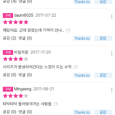
혼이지만 자녀는 없음. 45세. 약간 불그스름한 둥근 얼굴, 순진해 보
공감 (
4
)
댓글 (0)
이는 눈, 너부죽한 코. 울퉁불퉁하니 서민적인 골격. 걸을 때 고개를
꺼덕거리고, 거대한 두 팔을 흔든다. 육중한 덩치이다. 운전을 못한다.
daum6025
2011-07-22
메뉴
-정신적 특징: 끈덕지고, 조용하고, 차분하고, 집요하고, 한결같고, 본
능적이고, 직관적이고, 비정치적이고, 의심이 많고, 관습적이고, 마음
재밌어요. 근데 읽었는데 기억이 안나..
이 깨끗하고, 먹고 마시는 걸 좋아하고, 퉁명스럽고, 조심성이 많고,
공감 (
2
)
댓글 (0)
방에서 죽치는 걸 좋아하고, 그다지 사교적인 성격이 못 됨. 서민 출신
인 그는 결코 그들을 잊지 않는다. 모욕받은 약자가 호소하면 결코 못
비밀의문
2017-11-20
본 척하지 않지만, 돈 많은 부르주아에게는 약간 차갑다. -수사 방식:
메뉴
그의 가장 뛰어난 능력은 미묘한 분위기를 체감하여 범죄의 본질을
시리즈가 완성되어간다는 느낌이 드는 수작
꿰뚫는 것이다. 타인의 처지로 들어가 공감하는 능력은 오직 그만의
것이다. 언제나 가해자보다는 희생자 편이다. 그의 삶에서는 서스펜
공감 (
0
)
댓글 (0)
스나 사건의 해결은 그렇게 중요한 문제가 아니다. 즉, 보통 추리 소설
과는 달리 이야기의 결말은 아무런 중요성이 없는 것이어서, 독자는
Mingaeng
2011-08-21
메뉴
그의 수사 이야기들을 매번 새로운 즐거움을 느끼며 다시 읽을 수 있
게 된다. 매그레는 우리를 전염시킨다. 우리도 그처럼 살인범을 찾아
타닥타닥 들어맞아가는 사람들
내려 한다기보다는 이해하려 한다. 오직 소설적 진실만이 중요한 것
공감 (
0
)
댓글 (0)
이다. 삶을 수사한 형사, 매그레 반장 -화면 속 매그레들: 장 가뱅, 찰