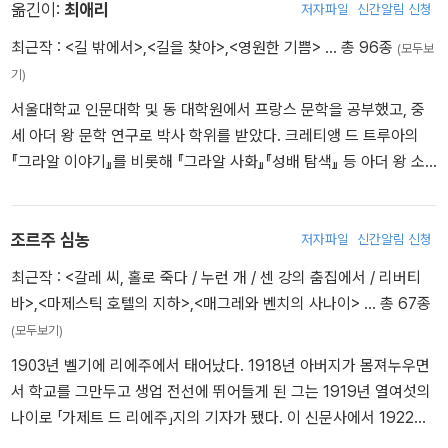
필명으로 대중 소설들을 써내며 작가적 입지를 굳혀 나갔다. 항해에
옮긴이:
최애리
저자파일
신간알림 신청
관심을 갖게 된 심농은 1928년부터 1929년 사이 배를 타고 프랑스
최근작 :
<길 밖에서>
,
<길을 찾아>
,
<영원한 기쁨>
… 총 96종
(모두보
와 북부 유럽의 강과 운하들을 여행했는데, 이때의 경험이 바탕이 되
기)
어 뱃사람, 수문 관리인, 마부들의 세계가 그의 작품에 소재로 자주 등
서울대학교 인문대학 및 동 대학원에서 프랑스 문학을 공부했고, 중
장한다. 그가 외투를 걸치고 파이프 담배를 문 모습으로 자주 그려지
세 아더 왕 문학 연구로 박사 학위를 받았다. 크레티앵 드 트루아의
는 매그레 반장의 캐릭터를 처음으로 구상한 것은 1929년의 일로, 1
『그라알 이야기』를 비롯해 『그라알 사화』『성배 탐색』 등 아더 왕 소
930년에 매그레가 주인공으로 등장하는 「불안의 집」이라는 단편이
설들과 중세사 및 여성사 관련 서적, 기타 여러 주제의 책을 번역했다.
조르주 심이라는 이름으로 발표된다. 매그레란 인물에 대한 확신을
기독교 서적으로는 가브리엘 보시의 『그와 나』, 로랑 형제의 『하느님
품은 심농은 처음으로 자신의 본명을 사용하여 1931년에만 『수상한
의 현존 연습』, 프랑수아 드 페늘롱의 『그리스도인의 완전』을 번역했
조르주 심농
저자파일
신간알림 신청
라트비아인』, 『갈레 씨 홀로 죽다』와 『생폴리앵에 지다』, 『라 프로비
고, 그리스도교 신앙시 100선 『합창』을 펴냈다.
당스 호의 마부』 등 10편 이상의 매그레 시리즈를 펴냈고, 이 작품들
최근작 :
<갈레 씨, 홀로 죽다 / 누런 개 / 센 강의 춤집에서 / 리버티
은 엄청난 성공을 거두었다. 총 103편(장편 75편, 단편 28편)의 이야
바>
,
<마제스틱 호텔의 지하>
,
<매그레와 벤치의 사나이>
… 총 67종
기에 등장하여 독특한 심리 게임으로 사건을 풀어 가는 매그레 반장
(모두보기)
은 셜록 홈스, 아르센 뤼팽과 더불어 추리 문학 역사상 가장 사랑받는
1903년 벨기에 리에주에서 태어났다. 1918년 아버지가 몸져누우면
주인공으로 등극했다. 1932년에는 심농 작품 가운데 『교차로의 밤』
서 학교를 그만두고 생업 전선에 뛰어들게 된 그는 1919년 열여섯의
이 장 르누아르에 의해 최초로 영화화된 후 심농의 작품을 바탕으로
나이로 「가제트 드 리에주」지의 기자가 됐다. 이 신문사에서 1922년
한 영화가 지금까지 프랑스에서만 50편이 넘게 제작되었고, 텔레비
까지 일하는 틈틈이 쓴 첫 소설 『아르슈 다리에서』가 조르주 심이라