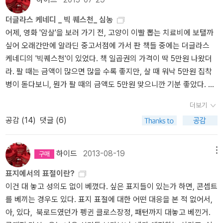
읽는 재미가 쏠쏠했을 텐데. 아쉽기 짝이 없다. 최근 다시 나오기 시작
은 10-15년 열심히 아끼고 투자해서 이 무간지옥인지 나선미궁인지
s... Elle sanglotait. Léon, maladroitement, lui tapotait le genou
더글라스 케네디 _ 빅 퀘스천_ 심농
한 버전은 왠지 예전 디자인이나 판형에 비해 소장욕구가 떨어진다
모를 곳을 떠나는 것만이 목표가 되어버린 나의 모습을 생각하니 뭔
pour la calmer. — Je ne pourrai jamais vous remercier, commi
어제, 영화 '암살'을 보러 가기 전, 고양이 이빨 뽑는 치료비에 보탤까
(그래서 도서관에서 빌려 읽음).올해, 내 인생 최고의 폭염을 만나, 책
가 서글프기도 하고 답답하기도 한 것이 표현이 안 된다. 판형의 크기
ssaire, criait-elle entre ses sanglots... Ce que vous avez fait
싶어 오래간만에 알라딘 중고서점에 가서 판 책들 중에는 더글라스
읽기도 시들해질 무렵 뭐 재미있는 거 없나? 하다가 손을 대기 시작한
나 두께가 딱 옛날 계림사 문고에서 부록으로 받은 셜록 홈즈 모음집
c’est... c’est... je ne trouve pas le mot... c’est tellement merveil
케네디의 '빅퀘스천'이 있었다. 책 일곱권의 가격이 딱 5만원 나왔더
게 M.C.비턴의 ‘해미시 맥베스 순경 시리즈’이다. 사실 이 시리즈는
의 낱 권 하나를 떠올리게 한다. 방송작가로도 일한 경력이 있는 작가
leux !...
라. 팔 때는 금액이 많으면 많을 수록 좋지만, 살 때 워낙 5만원 집착
알라딘 굿즈 변색 맥주컵 받을 욕심에 장르 소설 검색하다가 흥미가
가 쓴 수 많은 셜록 홈즈의 팬소설. 최대한 어투와 구성을 원전에 가깝
병이 돋다보니, 뭔가 팔 때의 금액도 5만원 맞으니깐 기분 좋았다. 기
생긴 책이었다. 시리즈 11권 째인 <잔소리꾼의 죽음>이 이벤트 대상
게 해준 덕분에 읽으면서 어색하게 느껴지는 부분이 없고 약각은 엉
회가 되면 다시 사 볼 책인데, 표지는 봐도봐도 맘에 들지 않는다. 혹
도서였다. 이걸 사볼까 하다가, 시리즈라면 처음부터 읽어야겠다는
성한 추리까지도 전형적인 홈즈의 소설 그대로의 맛이 있다. 작품도
더보기
시 아직까지 나의 책구매/정리 패턴을 모르는 분이 계신다면.. 책은
생각에 도서관에서 이 시리즈 1, 2권에 해당하는 <험담꾼의 죽음>과
많고 어떤 건 구할 수 없지만 종종 몇 권씩 주문해서 심심할 때다가 하
공감 (
14
)
댓글 (6)
읽고 바로 파는 편이다.(알라딘 중고서점이여!) 그리고 다시 읽고 싶
<무뢰한의 죽음>을 빌려 읽기 시작했다. 오호라, 재미있는데? 이 시
나씩 읽으면 좋겠지 싶다. 브람 스토커를 모방한 살인사건에서의 의
어졌을 때 다시 사는 편인데, 막 읽고 싶어 죽겠어서 산 책도 당일 도
리즈 하나씩 다 사서 봐야겠다. 일단 이벤트 대상 도서 <잔소리꾼의
외성은 나름 기발했고 완전범죄를 꿈꾸던 사기꾼이 홈즈가 나타났음
착해도 아침맘, 저녁마음 달라서 안 읽고 싸아두는 일이 부지기수인
죽음>부터 사보자 했는데, 그 사이 왕자의 게임과 어슐러 르 귄 맥주
에도 대담하게 일을 꾸미다가 탈탈 털리는 Yule-Tide 미스테리도 나
하이드
2013-08-19
메뉴
데, 두번째 산 책들도 마찬가지이다. '차일드44'야 오랜만에 읽는거라
컵은 품절되고 말았다. 흐흐흑...... -_-; 그럼에도 굿즈 덕택에 이 시
쁘지 않았다. 무엇이 이 괴짜 아재를 젊은 시절부터 영국에 빠져들게
표지에서의 표절이란?
다시 사서, 그래도 역시 사고 한참 있다 지난 주에야 읽었고, '제노사
리즈를 발견했다는 것에 의의를 두기로 했다.‘해미시 맥베스 시리
했을까. 젊을 때 영국으로 와서 일을 하며 살다가 다시 미국으로 돌아
이건 대 놓고 성의도 없이 베꼈다. 싶은 표지들이 있는가 하면, 콘셉트
이드'는 다시 읽고 싶어서 다시 샀는데, 아직 안 읽고 있고, '경관의
즈’를 읽다 보니 문득 심농의 ‘매그레 반장 시리즈’가 떠올랐다. 두 시
갔다가 늙어서 다시 영국으로 이주를 해버린 그가 보고 느낀 영국의
를 베끼는 경우도 있다. 표지 표절에 대한 어떤 대응을 본 적 없어서,
피'도 마찬가지. 근데, '13.67' 읽고 다시 읽고 싶어졌으니 '경관의
리즈 모두 소장욕을 불러일으키는 일관된 표지 디자인이 마음에 드는
모든 걸 그의 인생에서 시간차를 두고 변한 모습에 대한 추억까지 함
아, 있다, 북로드였던가 펭귄 클로스장정, 패턴까지 대놓고 베낀거.
피'는 조만간 다시 읽을 것 같다. 이렇게 시대성 드러나는 잘 쓴 경찰
데(물론 매그레 반장은 이제 바뀌었다. 옛날 디자인 돌려다오!), 무엇
께 읽을 수 있다. 영국이라고 하면 펍, 축구, 홈즈, 여왕, 처칠 같은 것