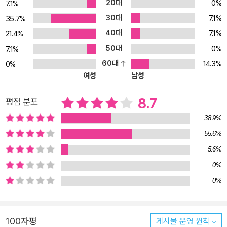
20대
0%
7.1%
술, 짧고 단순하면서도 긴장감이 담긴 팽팽한 문체는 <인간의 삶>이
30대
7.1%
35.7%
지닌 비극성을 그려 내는 가장 강력한 도구이다. 활발한 재평가 움직
40대
7.1%
임과 함께 새로운 시리즈로 재출간, 300편 이상의 영화로 끊임없이
21.4%
재창조 그러한 심농의 작품 가운데 가장 큰 부분을 차지하는 것은 말
50대
0%
7.1%
할 것도 없이 매그레 시리즈이다. 장편 75편, 단편 28편으로 총 100
60대
14.3%
0%
편이 넘는 이 시리즈는 15편 이상의 극장 영화와 300편 이상의 TV
여성
남성
영화로 만들어졌으며, 그중 TV 영화는 1960년대부터 2000년대에
이르기까지 수없이 재창조되고 있다. 단 한 인물을 주인공으로 삼아 1
8.7
평점 분포
00편의 작품을 쓴다는 것도 유례를 찾아보기 힘든 일이지만, 그보다
38.9%
더 어려운 것은 그 작품들이 큰 편차 없이 두루 인기를 얻는 일일 것이
55.6%
다. 시대가 흘러감에 따라 매번 새로운 TV 영화로 제작된다는 것 역
5.6%
시 그만큼 일정 부분 시청률이 확보되기에 가능하다. 그렇다면 과연
무엇이 사람들로 하여금 매그레를 읽고 또 읽게 하고, 그도 모자라 극
0%
장과 텔레비전 화면에서도 보고 또 보게 하는 것일까? 그것은 바로 추
0%
리 소설의 형식을 띠면서도 범죄라는 외피 속에 감추어진 사회적 약
자의 울분에 공감하는 인간에 대한 이해를 담고 있기 때문이다. 심농
이 관심을 가진 것은 언제나 세상의 끝, 갈 데까지 가고 만 사람들, 궁
100자평
게시물 운영 원칙