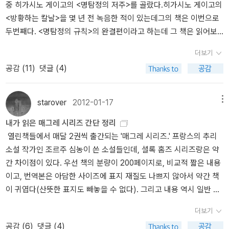
있으니 언젠가는 추리소설만으로도 한 가득 벽을 채울 수 있을 것 같
중 히가시노 게이고의 <명탐정의 저주>를 골랐다.히가시노 게이고의
어려운가 봅니다.역시 전집출간은 넘 어렵군요
큰 이유는 이 혼돈의 세상에서 절망적인 상황에 처한 사람이 나 하나
에 있는 집에 몽땅 보낸다. 그러고 나서 자기는 마을 사람들에게 커피
다. 한가한 날, 건성으로 잡무를 처리하면서 이런 날이 늘 그런 것처럼
<방황하는 칼날>을 몇 년 전 녹음한 적이 있는데그의 책은 이번으로
만은 아닐 것이라는 사실을 확인하고 싶기 때문은 아닐까? 조르주 심
며 음식이며 얻어먹고 다니는(그래서 어떤 이들은 그를 싫어하기도
의욕도 떨어졌기에 운동도 제끼고 앉아서 하루를 보내고 나니 퇴근할
두번째다. <명탐정의 규칙>의 완결편이라고 하는데 그 책은 읽어보
농의 소설에 등장하는 위의 구절은 당시 내가 처해 있는 상황을 그대
한다) 식충이 이미지도 있다. 그런데도 그는 사람들이 자신을 어떻게
시간이 다 되어 간다. 어떻게 살아야 하나가 언제 발을 뺄 수 있을까
지 못해 다음 기회에 찾아 읽어볼 작정.<명탐정의 저주>는 1/3 가랑
로 정리해놓은 듯했다. 다행히 내 방에 식은 음식이나 우스꽝스런 슬
생각하는지는 전혀 신경 쓰지 않는다. 완전 무사태평주의자랄까. 그
더보기
고민하면서 다시 돌아오지 않을 인생의 하루를 허비한 것 같아서 게
남았는데 흥미진진하다. 아직 결말은 모르는 상태. 본격추리소설에
리퍼는 없었다. 다만 소설에 등장하는 주인공의 추락하는 감정, 내가
런데 바로 그 완벽하지 않은 듯한 모습 때문에 이 시리즈 주인공인 맥
공감 (
11
)
댓글 (4)
으르게 보낸 날엔 이 시간 즈음이면 늘 후회를 한다. 운동이라도 했으
대한 히가시노 게이고 자신의 견해가 내용에 직접 드러난다.밀실 살
처해 있는 불행과 산적한 문제들을 그대로 비추는 거울 같았다. '빅 퀘
베스 순경에게 호감이 간다. 매그레 반장이 그랬듯이 말이다. 매그레
면 좋았을 것을. 6월도 이제 반이 벌써 지나가버렸으니 매년 빨라지
인의 모범으로 <모르그가의 살인>과 <노란 방의 비밀>을 들고 있고
스천'은 더글라스 케네디의 자전적 에세이이고, 절망 속에서도, 그럼
반장은 외모가 빼어나지도 않고, 그저 덩치 큰 중년 유부남으로 특출
는 시간의 흐름, 정확하게는 갈수록 빠르게 느껴지는 aging이 참 그
(둘 다 나도 재미나게 읽은 것)탐정이 나오는 소설을 예전의 스타일로
starover
2012-01-17
메뉴
에도 불구하고 삶을 이어 나가야 하는 '중요한 질문'에 대해 이야기하
하고 비범한 이미지와는 거리가 있다. 그저 인간적이고 수더분한 사
렇다.
보는 등 추리소설의 새로운 지평에 대한 생각과 의욕이 읽히는 부분
고 있다. 절망에 대해 이야기하고 있지만, 현재진행형의 희망이고, 그
람이랄까. 맥베스는 매그레보다는 그런 점이 좀 덜한데. 그 또한 인간
내가 읽은 매그레 시리즈 간단 정리
이 많다.주인공이 미로 속에서 이상한 마을로 들어가 신분(직업)이 바
답도 하나마나한 말 같지만, 진리.라는 것이 좋다. 책을 읽고 나니 더
적인 면모가 엿보인다. 둘 다 레이먼드 챈들러의 고독하기 짝이 없는
열린책들에서 매달 2권씩 출간되는 '매그레 시리즈.' 프랑스의 추리
뀌어 활약하는 등 다소 판타지스러운 배경을 깔고등장인물의 대화를
글라스 케네디가 작품 속에서 주인공을 존나게 괴롭혀 왔던게 좀 이
마초남 ‘필립 말로’나 대실 해밋 작품 속 탐정들과는 꽤 거리가 먼 이
소설 작가인 조르주 심농이 쓴 소설들인데, 셜록 홈즈 시리즈랑은 약
통해서도 '사회파 소설'이나 '밀실살인'이라는 용어를 탄생시키고 '역
해가 갈 것 같기도 했다. 더글라스 케네디가 자신의 작품 이야기하는
미지다. 하지만 그래서 더 정이 간다. 매그레 시리즈는 매그레 반장의
간 차이점이 있다. 우선 책의 분량이 200페이지로, 비교적 짧은 내용
사가 없는' 이상한 마을에서 새로운 사건이 하나둘 일어난다. 내가 오
거, 위에 심농처럼 그가 읽는 작가랑 작품 이야기 하는거, 그런것들 다
범죄자에 대한 연민 어린 시선을 바탕으로 범죄를 저지른 사람들의
이고, 번역본은 아담한 사이즈에 표지 재질도 나쁘지 않아서 약간 책
랜만에 추리소설을 고른 이유는 2월 10일까지 물만두님 1주기 리뷰
와닿았다. 이 책에 관해서는 페이퍼에서 몇가지 더 하고 싶은 이야기
배경에 주목한다. 물론 해미시 맥베스 시리즈도 살인을 저지른 사람
이 귀엽다(산뜻한 표지도 빼놓을 수 없다). 그리고 내용 역시 일반 추
대회도 있고해서 겸사겸사.이번 기회에 말만 들었던 그 유명한 조르
들이 있지만, 일단 내가 애정하는 작가 심농의 이야기를 옮겨둔다. 나
들, 또는 저지를 가능성이 있는 사람들의 배경을 눈여겨보기는 한다.
리소설과는 큰 차이가 있다. 심농의 능숙한 재담이 담겨 있는 소설들
주 심농의 매그레 시리즈를 몇 권 구입해 읽을 예정이다.집에 있는 셜
처럼 더글라스 케네디에 실망하고 의구심 가지고 있다가 당장 주문버
더보기
그런데 그 시각은 매그레 시리즈와는 조금 차이가 있다. 매그레 시리
에는 인간적 이야기와 매그레 탐정의 동분서주를 마음껏 즐길 수 있
록홈즈도 다시 읽어보고 싶다. 많은 분들이 물만두님 1주기 리뷰대회
튼을 누르는 누군가가 있을 수도 있지 않을까. 내가 아는 가장 멋진
즈가 보통 인간의 불쌍한 면에 초점을 맞추고 있다면 해미시 시리즈
공감 (
6
)
댓글 (4)