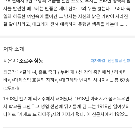
브뤼셀에서 3만 프랑의 거금을 일반 소포로 부치는 초라한 행색의 남
그저 역 주변에 어정대는 좀도둑이었을까? 그렇다면 하필 그렇게 초
자를 발견한 매그레는 반쯤은 재미 삼아 그의 뒤를 밟는다. 그러나 독
라한 가방을 훔친다는 것이 이상하지 않은가?
일의 허름한 여인숙에 들어간 그 남자는 자신의 낡은 가방이 사라진
매그레는 택시를 잡아타고, 길거리의 친숙한 소음과 담배 연기를 함
걸 알아차리고, 매그레가 전혀 예측하지 못했던 행동을 하는데…….
께 음미했다. 창밖에 스쳐 가는 가판대의 신문 제1면 사진이 언뜻 눈
에 들어왔다. 브레멘에서 보낸 루이 죄네의 사진이었다.
그는 리샤르르누아르 가의 자기 집에 들러 옷도 갈아입고 아내에게
저자 소개
인사도 할 작정이었지만, 역에서 일어난 일 때문에 신경이 쓰였다.
지은이:
조르주 심농
저자파일
신간알림 신청
<정말로 노린 것이 양복 B였다면, 내가 그걸 가지고 몇 시에 도착한다
는 것을 파리에 있는 누가 대체 어떻게 알 수 있었을까?>
최근작 :
<갈레 씨, 홀로 죽다 / 누런 개 / 센 강의 춤집에서 / 리버티
바>
,
<마제스틱 호텔의 지하>
,
<매그레와 벤치의 사나이>
… 총 67종
(모두보기)
1903년 벨기에 리에주에서 태어났다. 1918년 아버지가 몸져누우면
서 학교를 그만두고 생업 전선에 뛰어들게 된 그는 1919년 열여섯의
나이로 「가제트 드 리에주」지의 기자가 됐다. 이 신문사에서 1922년
까지 일하는 틈틈이 쓴 첫 소설 『아르슈 다리에서』가 조르주 심이라
는 이름으로 출간됐다. 1922년 파리 북역에 발을 디딘 후 20여 개의