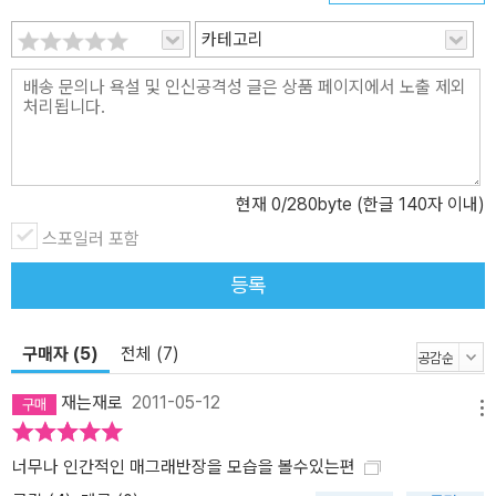
지에 몰린 사람들, 뒤처진 사람들, 그럼에도 다시 한 번 살아 보겠노라
발버둥치는 사람들이었으며, 이는 시간과 공간이 바뀐 2011년 대한
카테고리
민국에 사는 바로 <오늘을 사는 우리들의 이야기>인 것이다. 75권 완
독 리뷰에 도전한 문학 기자도 2008년 독일 일간지 「프랑크푸르터
알게마이네 차이퉁」은 대담한 연재를 기획한다. <매그레 마라톤>이
라고 이름 붙여진 이 기획은 문화부 기자 틸만 슈프레켈센이 매주 한
편씩, 매그레 장편 75권을 모두 읽고 일주일에 한 번씩 기사를 쓰는
현재
0
/280byte (한글 140자 이내)
것이었다. 아무리 책을 읽는 것이 직업인 기자라 할지라도 75권의 시
스포일러 포함
리즈를 모두, 그것도 일주일에 한 편씩 읽는 것은 가히 <마라톤>에 비
유할 만한 도전이라 하지 않을 수 없다. 기자는 도전의 변에서 이렇게
등록
말한다. <이토록 오랜 시간 성공을 거두고 독자들을 사로잡은 작가라
면, 뭔가 특별하 것이 있을 수밖에 없다.> 작가가 죽은 지 20년이 넘
구매자 (5)
전체 (7)
은 현재에도 세계 유수의 출판사들이 선집과 전집을 간행하고, 유력
일간지에서 매주 연재로 리뷰를 쓰는 작가, 그것이 우리가 심농을 읽
재는재로
2011-05-12
어야 하는 이유의 단적인 예다. “조르주 심농은 20세기 가장 중요한
메뉴
소설가이다.” ― 가브리엘 가르시아 마르케스 주인공 쥘 매그레에 관
너무나 인간적인 매그래반장을 모습을 볼수있는편
한 사실들 -신체적 특징: 키 신장 180센티미터, 체중 110킬로그램. 기