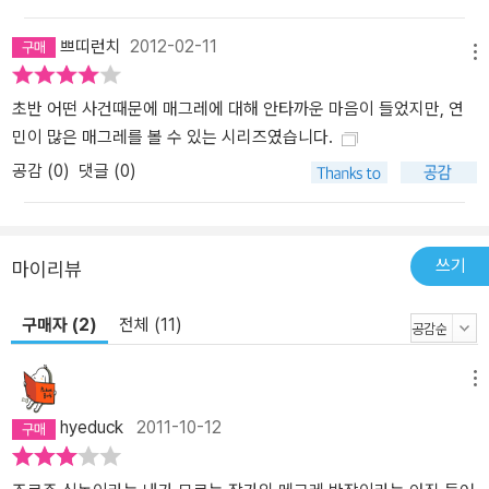
스 로튼, 아리 보르, 미셸 시몽, 장 리샤르, 루퍼트 데이비스, 지노 세
쁘띠런치
2012-02-11
르비, 얀 퇼링, 보리스 테닌, 기냐 아이카와, 마이클 갬본, 리처드 해리
메뉴
스, 하인츠 뤼만, 브뤼노 크레메르 -전기: 실제 인물이 아닌 가상의 인
초반 어떤 사건때문에 매그레에 대해 안타까운 마음이 들었지만, 연
물임에도 2007년 매그레에 관한 전기가 출간되었다. 작가 조르주 심
민이 많은 매그레를 볼 수 있는 시리즈였습니다.
농에 관한 사실들 -숫자: 4백 편이 이상의 소설, 20여 개의 필명. 두
번의 결혼, 네 명의 아이. 1만 명의 여자와 잠자리를 했다고 주장함. 1
공감 (
0
)
댓글 (0)
960년 제13회 칸 영화제 심사위원장, 2008년 「타임스」선정 <최고
의 범죄 소설가 50인> 2위, 10권 이상의 전기. -집필 시간: 그가 한
권의 작품을 써내는 데는 11일의 시간도 채 걸리지 않았는데, 그 이유
쓰기
마이리뷰
에 대해 그는 <온종일 등장인물 중 하나가 되고, 그 인물처럼 느끼기
때문>이라고 말했다. 온전히 한 인물 속으로 들어간 상태로 대엿새가
구매자 (2)
전체 (11)
지나면 거의 참을 수 없게 되고, 열하루가 지나면 육체적으로 버텨 내
기가 불가능한 상태가 된다는 것이다. -전설: 심농이 대중들 앞에서
메뉴
즉석으로 소설 한 편을 써냈다는 일화는 유명하다. 1927년 2월 「파리
마탱」지에서는 <촉망받는 작가> <조르주 심>이 정해진 시간 동안 대
hyeduck
2011-10-12
중이 볼 수 있는 유리 상자 속에서 즉흥적으로 소설을 쓰기로 한 이벤
트를 광고했다. 1시간에 최소 한 장(章)을 써서 유리 벽에 사람들이