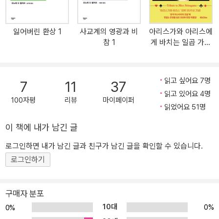
한 영화가 지금까지 프랑스에서만 50편이 넘게 제작되었고, 텔레비
작으로 이후 매달 2권씩, 모두 75권에 달하는 대장정을 이어 갈 예정
전 시리즈로도 끊임없이 제작되는 등 심농은 프랑스는 물론이고 전
이다. 매그레 캐릭터 탄생 80년, 세계의 문호들이 경배를 바친 작가
잃어버린 환상 1
사교계의 영광과 비
아리스가와 아리스에
세계적으로 가장 사랑받는 작가로 우뚝 섰다. 1955년 스위스에 정착
조르주 심농 2011년은 최초의 매그레 장편이 1931년 프랑스에서 출
참 1
게 바치는 일곱 가지
한 심농은 1989년 로잔에서 영면했다. 1932년에는 심농 작품 가운
판된 지 꼭 80년이 되는 해이다. 20세기 초에 프랑스에서 쓰인 추리
수수께끼
데 『교차로의 밤』이 장 르누아르에 의해 최초로 영화화된 후 심농의
소설을 2011년의 한국에 사는 우리가 읽어야 하는 이유는 무엇일까?
작품을 바탕으로 한 영화가 지금까지 프랑스에서만 50편이 넘게 제
우선은 문학사에서 심농이 차지하는 영향력을 꼽을 수 있다. 알베르
읽고 싶어요 7명
7
11
37
작되었고, 텔레비전 시리즈로도 끊임없이 제작되는 등 심농은 프랑스
카뮈나 존 반빌과 같이 그의 직접적 영향을 고백한 작가는 물론이고
읽고 있어요 4명
는 물론이고 전 세계적으로 가장 사랑받는 작가로 우뚝 섰다. 대중적
지드, 헤밍웨이, 엘리엇 같은 거장들, 마르케스, 세풀베다, 르카레 등
100자평
리뷰
마이페이퍼
읽었어요 51명
인기를 얻었을 뿐만 아니라, 지드, 카뮈, 포크너, 헤밍웨이, 마르케스,
과 같이 현재 세계 문학계의 거목으로 꼽히는 작가들까지 수많은 이
해밋 등 세계의 대작가들이 극찬한 작가이기도 하다. 평생 4백 편이
들이 심농의 작품에 찬사를 보냈으며, 이는 그의 작품이 후대에 얼마
이 책에 내가 남긴 글
넘는 소설을 썼던 그는 스위스 로잔에서 말년을 보냈으며, 1989년
나 많은 영향을 끼쳤는지 방증한다. 누군가는 그에게서 체호프를 보
로그인하면 내가 남긴 글과 친구가 남긴 글을 확인할 수 있습니다.
로잔에서 영면했다.
고 누군가는 발자크와 도스토옙스키, 디킨스를, 누군가는 에드거 앨
로그인하기
런 포의 면모를 본다. 장르 문학에 대한 평가에 인색한 프랑스 문학계
가 그의 작품들을 <문학>으로 평가하는 것은 그의 작품세계가 단순
히 범죄와 그 해결만을 다루는 것이 아니라 범죄 아래에 깔려 있는 이
구매자 분포
야기, 인간의 삶을 다루고 있기 때문이다. 범죄의 심리를 파고드는 극
10대
0%
0%
도로 섬세한 심리 묘사와 사건이 벌어지는 배경의 농밀한 분위기 서