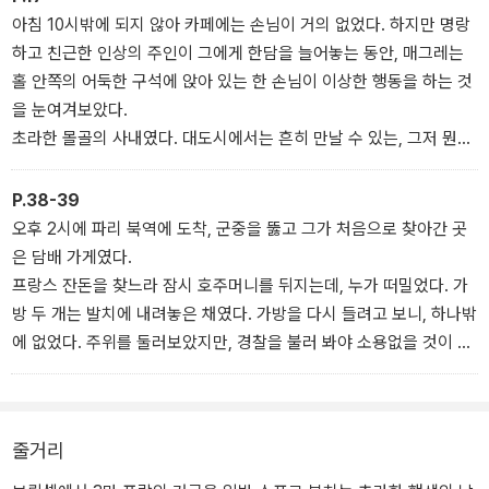
일의 허름한 여인숙에 들어간 그 남자는 자신의 낡은 가방이 사라진
아침 10시밖에 되지 않아 카페에는 손님이 거의 없었다. 하지만 명랑
걸 알아차리고, 전혀 예측하지 못했던 행동을 하는데…. 특유의 심리
하고 친근한 인상의 주인이 그에게 한담을 늘어놓는 동안, 매그레는
수사로 사건의 본질을 파헤쳐 내는 파리 경찰청 기동 수사대 매그레
홀 안쪽의 어둑한 구석에 앉아 있는 한 손님이 이상한 행동을 하는 것
반장의 활약이 펼쳐진다.
을 눈여겨보았다.
초라한 몰골의 사내였다. 대도시에서는 흔히 만날 수 있는, 그저 뭔가
요행을 바라는 <전문적 백수>로 보였다.
그런데 그는 주머니에서 1천 프랑짜리 지폐를 수북이 꺼내 세더니, 회
P.38-39
색 종이로 포장을 한 다음 보퉁이를 노끈으로 묶어서 그 위에 주소를
오후 2시에 파리 북역에 도착, 군중을 뚫고 그가 처음으로 찾아간 곳
쓰는 것이었다.
은 담배 가게였다.
지폐가 적어도 30장은 되었다. 3만 벨기에 프랑이다! 매그레는 미간
프랑스 잔돈을 찾느라 잠시 호주머니를 뒤지는데, 누가 떠밀었다. 가
을 모았다. 사내가 다 마신 커피 값을 치르고 나가자, 그는 그 뒤를 밟
방 두 개는 발치에 내려놓은 채였다. 가방을 다시 들려고 보니, 하나밖
아 근처의 우체국까지 따라갔다.
에 없었다. 주위를 둘러보았지만, 경찰을 불러 봐야 소용없을 것이 뻔
거기서 그는 사내의 어깨 너머로 주소를 볼 수 있었다. 못 배운 사람의
했다.
것이라고는 볼 수 없는 글씨로 이렇게 씌어 있었다.
그래도 한 가지는 다행이었다. 그에게 남은 가방 하나의 손잡이에 열
쇠가 달린 가느다란 노끈이 매여 있었다. 양복이 들어 있는 가방이었
줄거리
다.
도둑은 헌 신문지가 든 가방을 가져간 것이었다.