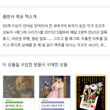
전 시리즈로도 끊임없이 제작되는 등 심농은 프랑스는 물론이고 전
는 이름으로 출간됐다. 1922년 파리 북역에 발을 디딘 후 20여 개의
세계적으로 가장 사랑받는 작가로 우뚝 섰다. 1955년 스위스에 정착
필명으로 대중 소설들을 써내며 작가적 입지를 굳혀 나갔다. 항해에
한 심농은 1989년 로잔에서 영면했다. 1932년에는 심농 작품 가운
출판사 제공 책소개
관심을 갖게 된 심농은 1928년부터 1929년 사이 배를 타고 프랑스
데 『교차로의 밤』이 장 르누아르에 의해 최초로 영화화된 후 심농의
와 북부 유럽의 강과 운하들을 여행했는데, 이때의 경험이 바탕이 되
50개 이상의 언어로 번역되어 전 세계 5억 독자가 읽은 작가 조르주
작품을 바탕으로 한 영화가 지금까지 프랑스에서만 50편이 넘게 제
어 뱃사람, 수문 관리인, 마부들의 세계가 그의 작품에 소재로 자주 등
심농의 <매그레 시리즈>를 2011년 5월부터 매달 2권씩 만난다! 셜록
작되었고, 텔레비전 시리즈로도 끊임없이 제작되는 등 심농은 프랑스
장한다. 그가 외투를 걸치고 파이프 담배를 문 모습으로 자주 그려지
홈스, 아르센 뤼팽, 필립 말로…… 그리고 쥘 매그레. 두툼한 외투를 걸
는 물론이고 전 세계적으로 가장 사랑받는 작가로 우뚝 섰다. 대중적
는 매그레 반장의 캐릭터를 처음으로 구상한 것은 1929년의 일로, 1
치고 파이프 담배를 문 채 쉼 없이 맥주를 마시는 거구의 사나이, 추리
인기를 얻었을 뿐만 아니라, 지드, 카뮈, 포크너, 헤밍웨이, 마르케스,
930년에 매그레가 주인공으로 등장하는 「불안의 집」이라는 단편이
소설 역사상 가장 사랑받는 주인공 중 하나인 매그레 반장이 활약하
해밋 등 세계의 대작가들이 극찬한 작가이기도 하다. 평생 4백 편이
조르주 심이라는 이름으로 발표된다. 매그레란 인물에 대한 확신을
는 <매그레 시리즈> 첫 4권이 5월 20일 마침내 그 모습을 드러낸다.
넘는 소설을 썼던 그는 스위스 로잔에서 말년을 보냈으며, 1989년
품은 심농은 처음으로 자신의 본명을 사용하여 1931년에만 『수상한
여느 추리 소설의 주인공과 다르게 단순히 범인을 밝혀내는 데 그치
이 상품을 구입한 분들이 구매한 상품
로잔에서 영면했다.
라트비아인』, 『갈레 씨 홀로 죽다』와 『생폴리앵에 지다』, 『라 프로비
지 않고 사건 이면에 숨은 진실과 그에 얽힌 인물들의 심리와 욕망을
당스 호의 마부』 등 10편 이상의 매그레 시리즈를 펴냈고, 이 작품들
파헤치며, 때로는 준엄하게, 때로는 따뜻하게 범인을 대하는 매그레
은 엄청난 성공을 거두었다. 총 103편(장편 75편, 단편 28편)의 이야
반장의 인간적인 모습은 전 세계 독자들을 열광케 해왔다. 열린책들
기에 등장하여 독특한 심리 게임으로 사건을 풀어 가는 매그레 반장
의 <매그레 시리즈>는 5년여 전 최초 기획 후 본격 준비 기간만 2년
은 셜록 홈스, 아르센 뤼팽과 더불어 추리 문학 역사상 가장 사랑받는
이상이 걸린 2011년 최고의 기대작이다. 이미 지난 3월 신간 예고 매
주인공으로 등극했다. 1932년에는 심농 작품 가운데 『교차로의 밤』
체 버즈북 『조르주 심농: 매그레 반장 삶을 수사하다』를 통해 소개되
이 장 르누아르에 의해 최초로 영화화된 후 심농의 작품을 바탕으로
어 많은 독자들의 관심과 기대를 모은 이 시리즈는 첫 4권 출간을 시