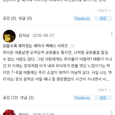
활을 건강하게 가져가는 것으로 그간 단련을 잘 해온 덕분에 여러 모
곳곳을 차지하고 있는 것이 놀랍다. 아무튼 여기서도 영어의 힘이 느
로 생활비를 줄일 수 있었기에 30%이상 거의 모든 것이 오른 지금 코
껴진다고 말하면 과장일까. 『누런 개(Le Chien jaune)』는 1931년에
더보기
로나 이전의 생활비로 모든 걸 해결하면서도 더 나은 환경에서 잘 지
나온 매그레 시리즈 11편 중 다섯 번째 소설이고, 역시 원문을 찾아볼
공감 (
0
)
댓글 (0)
내고 있으니 다행이라고 해야 하나? 시작부터 2/4분기 초입까지는
수 있다. Une nuit, Michoux lui dicte une lettre, sans lui dire à qu
괜찮았으니 이렇게 여러 방면에서 상황이 나빠지면 결국 모든 비즈니
i elle est destinée... Il s’agit de donner rendez-vous à quelqu’u
스가 다시 어려워질 수 밖에 없다. 이미 client들을 통해 이런 저런 소
n dans une maison inhabitée, à onze heures du soir... Elle écri
잠자냥
2018-08-27
메뉴
식을 들어보면 중소상공인들은 다시 큰 어려움을 겪고 있다고 한다.
t... Une fille de salle !... Vous comprenez ?... Léon Le Guérec n
읽을수록 재미있는 해미시 맥베스 시리즈
기실 작년에 구제금융의 힘이 남아있을때 바이든 행정부의 Build Bac
e s’est pas trompé... Michoux a peur !... Il sent sa vie en dange
무더운 여름날엔 오싹오싹 공포물도 좋지만, 나처럼 공포물을 즐길
k America가 제대로 실현을 됐었더라면 어땠을까 하는 아쉬움이 있
r... Il veut supprimer l’ennemi qui rôde... Mais c’est un lâche !...
수 없는 사람도 많다. 그런 사람에게는 추리물이 어떨까? 태풍이 지나
다. 한국이나 미국이나 수박들이 일을 망치는 건 매한가지인 듯. 어렵
Il a éprouvé le besoin de me le crier lui-même !... Il se cachera
간 뒤 이제는 장마처럼 비가 내려 무더위가 한풀 꺾인 느낌이기는 하
게 다수당을 만들어 준 유권자들은 실망스럽기 그지 없게도 상원의
derrière une porte, dans un corridor, après avoir fait parvenir la
지만 7~8월 여름에는 추리 소설이 제격이 아닐까 싶다. 사실 나는 ‘추
수박 두 마리가 번번히 개혁의 발목을 잡은 끝에 이미 행정부 2년차
lettre à sa victime en l’attachant par une ficelle au cou du chie
리’라는 장르 문학은 어릴 때나 좀 환장했었지 시간이 지나면서 시들
로 들어온 지금 급작스러운 경제위기와 함께 바이든 행정부의 힘은
n... Est-ce que Léon se méfiera ?... Est-ce qu’il ne voudra pas
해졌다. 아주 가끔 읽는 정도랄까. 꽤 오래(?) 전에 열린책들에서 ‘조
거의 다 빠진 것 같다. 11월의 총선에서 압도적인 공화당의 지지세가
revoir malgré tout son ancienne fiancée ?... Au moment où il fr
더보기
르주 심농’의 ‘매그레 시리즈’가 나오면서 다시 추리 소설을 읽기 시
거의 확실시되느니만큼 총선 후에는 더더욱 아무것도 하지 못하게 손
appera à la porte, il suffira de tirer à travers la boîte aux lettre
공감 (
13
)
댓글 (2)
작했는데, 그 시리즈가 맨 처음 내세웠던 야심찬 계획과는 달리 중간
발을 꽁꽁 묶어두고 이를 다시 2년 후 대선을 위한 포석으로 사용하
s, de fuir par la ruelle... Et le crime restera d’autant plus un mys
에 엎어지는 바람에 추리 소설에 다시 싹텄던 애정도 시들해져버리고
려는 공화당은 여전히 트럼프 밑에서 헤롱거리고 있고 민주당 또한
tère que nul ne reconnaîtra la victime !... Mais je vous jure que
말았다. 매그레 시리즈가 계속 이어졌다면 야금야금 한 권씩 모아서
급진파가 아니면 목소리를 내지 못하는 꼴이니 희망이 없다. 그저 남
je ne vous aurais pas laissé boire... Du moins, je ne crois pa
하이드
2015-07-29
메뉴