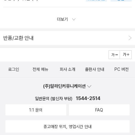
다. 그래서 매그레 시리즈는 추리에 있어서의 허술함이 있음에도 불
에 참여하면 좋겠다. (물만두님의 책 두 권도 대상도서다)나도 사실
표지 콘셉트. 였는데.. 다 못 나와서 아쉽고 또 아쉬운 조르주 심농의
는 인간의 속물스러움에 주목한다. 살해당하는 사람도, 그리고 그 살
구하고 결코 질리지 않는다. 지금까지 내가 읽었던 매그레 시리즈를
리뷰 안 쓰고 또 게으름 피울 가능성이 크지만 이 기회에 추리소설을
매그레 시리즈.
인을 저지른 사람도 결국 ‘세속적인 욕망’ 때문에 범죄에 얽히고 만다.
잠시 정리해 본다. 매그레 시리즈의 첫 권인 『수상한 라트비아인』
다시 흥미롭게 읽어보는 것도 좋겠다. 메그레 시리즈, 표지
더보기
그러다 보니 다양한 인물이 등장하고, 그 캐릭터들의 개성 넘치는 면
은 '매그레 시리즈'가 어떤 것인지 가장 잘 설명해 준다. 사건, 추적, 그
가 하나같이 멋지다.<수상한 라트비아인>이 1탄이니 이것부터 읽어
면을 살펴보는 재미는 해미시 시리즈가 좀 더 앞선다.무엇보다 해미
리고 해결. 추리소설의 세 가지 조건에 따라 진행되면서도 마지막의
줘야지.
시 시리즈를 자꾸 더 읽고 싶게 만드는 요인은 로맨스! 1권인 <험담꾼
반품/교환 안내
'따뜻한 인간적 이야기'를 놓치지 않은 작품이다. 매그레가 어떤 인물
의 죽음>에서는 그 로맨스가 로맨스로 발전하게 될 줄은 몰랐는데, 2
인지 잘 설명해주는 책이기도 하다. 하지만 진짜 재미는 그 다음부터
권 <무뢰한의 죽음>에서 본격적으로 로맨스 분위기를 탔네 탔어! ‘닳
라고 할 수 있다. 다양한 사건에, 다양한 의문점에, 다양한 이야기가
아빠진 경찰 제복만 벗으면 근사한 미남자’인 맥베스 순경과 로흐두
담겨 있다. 표지의 그림은 때론 힌트가 될 수 있는 법이다. 그러나『갈
마을 지주의 딸 프리실라와의 관계가 앞으로 어떻게 전개될 지 정말
로그인
전체 메뉴
회사 소개
출판사 안내
PC 버전
레 시, 홀로 죽다』와 『생폴리엥에 지다』는 아쉽게도 인상이 부족했
궁금하다. 그래서 이 시리즈는 계속 정주행할 것 같다. 매그레 반장님
다. 하지만 『누런 개』와 『교차로의 밤』은 달랐다. 매그레 시리즈의
에게는 로맨스가 없었기에 중간에 빼먹은 작품도 몇몇 있다. 하하하.
진짜 재미가 무엇인지 가르쳐준 책이었다. 그리고 인상에 남는 그 장
(주)알라딘커뮤니케이션
1985년 첫 선을 보인 ‘해미시 순경 시리즈’는 지금까지 본편 33 권과
면이 있었다. 『누런 개』의 카드 놀이 신은 매그레의 실력을 볼 수 있었
1544-2514
일반문의 (발신자 부담)
두 편의 외전까지 합해서 모두 35권이 발표되었다고 한다. 30년이 넘
던 때였다. 누런 개의 미스테리, 연쇄살인과 같이 점점 진화하는 미스
는 세월 동안 수많은 독자들의 마음을 사로잡아 왔다는데, 이제 거기
테리를 볼 수 있었다. 『교차로의 밤』의 첫 부분, 심문 장면이 기억에
1:1 문의
FAQ
에 나도 동참. 매그레 시리즈처럼 이 시리즈는 중간에 엎어지는 일 없
남지 않을 수가 없다. 역대 매그레 시리즈 중 가장 기억에 남은 장면이
이 끝까지 다 번역되어 나오길 바라본다.
었다. 심농이 이 소설의 첫 부분을 매우 흥미롭고 인상 깊게 시작한다
중고매장 위치, 영업시간 안내
는 것은 이미 알고 있었고, 이미 겪어보았지만 이 정도일 줄은 몰랐다.