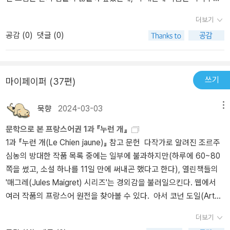
겠지만, 경관 사이에 앉아 있는 그 사람의 고독은 아주 인상적이다. 그
운것 같기도 하고.첫째로 일단 사건이 존재하지도 않는데서 일은 시
이색적이어서 금방 집중할 수 있었다. 언제나처럼 사건이 발생하고
는 더 이상 아무도 그를 이해해 주지 않는다는 사실을 안다. 아무도 그
더보기
작한다. 우연히 한 허름한 복장의 남자가 거액을 소포로 부치는장면
그 사건에 대한 의뢰를 받고 수사에 착수하는데, 이번 작품은 수사의
와 똑같은 언어를 사용하지 않는다는 것도. ― 『의학과 위생』과의 대
공감 (
0
)
댓글 (0)
을 목격한 메그레 반장. 상대의 허름한 행색에 비해 거액을 아무렇지
뢰가 온 것도 아닌 사건을 가까이서 겪었다는 이유로 매반장님이 사
담, 1968년 나는 열여덟 살 때부터 가능한 한 간결한 문체를 추구해
도 않게 취급하는걸 이상하게 생각한 메그레 반장은 순전히 호기심에
건에 뛰어들게 되면서 이야기가 진행된다. 심지어 무대가 프랑스 내
왔다. 그 이유는 이렇다. 나는 언젠가 프랑스 인구의 절반 이상이 6백
서 그를 미행하는데 뒤를 밟을수록 점점 이상한 행동을 한다. 여행가
에서만 일어나는 것도 아니다. 물론 프랑스의 지명도 익숙하지 않아
단어 이상은 사용하지 않는다는 통계를 읽었다. 그러니 내가 추상적
방에 대한 집착을 보고는 같은 가방을 구입해서 바꿔치기 하는데 성
서 생소하긴 마찬가지이지만, 더 익숙치 않은 지명까지 등장했다. 이
쓰기
마이페이퍼 (37편)
인 단어들을 써서 무엇하겠는가? 추상적인 단어는 두 명의 독자 머릿
공하고 급기야 같은 여관의 옆방에 묵는데까지 성공한다. 한데 가방
작품에서도 부각되는 부분이지만, 매반장님의 매력은 자신의 실수를
속에서 다른 의미를 띠게 마련이다. 결코 같은 식으로 해석되지 않는
이 바꿔치게 된것을 알게된 그 부랑자는 가방을 찾을수 없게되자 난
솔직히 인정해 버린다는 것이다. 특히 이번 에피소드는 자신의 실수
묵향
2024-03-03
메뉴
다. 그래서 나는 항상 《물질적인》 단어만을 쓰려고 해왔다. 탁자, 의
데없이 자살을 해버린다. 자신의 탓에 남자가 죽은것 같아서 이 죽음
로 인해 사건이 일어났다고 생각하게 되면서 더 집착적으로 수사에
자, 바람, 비 같은. 만일 비가 온다면, 나는 《비가 온다》고 쓸 뿐이다.
문학으로 본 프랑스어권 1과 『누런 개』
을 조사해보기로 한 반장은 제일 먼저 가방부터 살펴본다. 근데 거기
간섭해버리게 된다. 물론 결말에 가서는 역시나 정석적인 경찰로서의
내 책에서는 물이 진주가 되는 일 따위는 눈을 부릅뜨고도 찾지 못할
1과 『누런 개(Le Chien jaune)』 참고 문헌 다작가로 알려진 조르주
에 들어있는건 낡은 양복 한 벌이다. 심지어 자신의 옷도 아닌 낡은 옷
결말로 몰고가지도 않는다. 아니 매반장님은 오히려 일부러라도 굉장
것이다. - 장 루이즈 에진과의 인터뷰, 1978년 사실 우리는 모두 비
심농의 방대한 작품 목록 중에는 일부에 불과하지만(하루에 60~80
때문에 자살이라...조사해보니 피가 묻어있는데 그것외에는 별다른
히 유도리있는 결말을 지향하는 느낌이다. 아무튼 이번 작품에서 또
극의 등장인물이다. 다시 말해, 우리는 모두 최선에 이를 수도, 최악에
쪽을 썼고, 소설 하나를 11일 만에 써내곤 했다고 한다), 열린책들의
사항이 없다. 분명히 자살이니 조사할 사건따위는 없다. 자신의 눈으
하나의 특징적인 부분은 실화를 모티브로 하고 있다는 점이다. 뒷부
빠질 수도 있다. 우리는 모두 성자고 범죄자다. 오로지 정황 때문에 어
'매그레(Jules Maigret) 시리즈'는 경외감을 불러일으킨다. 웹에서
로 자살을 봤으니까. 그런데 뭔가 미심쩍은 일들이 계속 생긴다. 알고
분에 첨부되어 있는 작품의 연보를 보면, '생폴리앵'은 조르주 심농의
떤 이들은 범죄자가, 어떤 이들은 성자가 되는 것이다. 이것이 나의 이
여러 작품의 프랑스어 원전을 찾아볼 수 있다. 아서 코넌 도일(Arthu
보니 자신의 신분증 속의 그 사람이 아니다. 웬 부자 사업자가 등장해
고향인 리에주에 실제로 있었던 성당의 이름이라고 하고, 이 소설이
론, 내 비극 이론이다. 그리스 비극이든, 코르네유의 비극이든, 라신의
r Conan Doyle)의 셜록 홈즈(Sherlock Holmes), 애거서 크리스티
서 메그레 반장을 떠보기도 한다. 아내도 있고 아이도 있었는데 그들
작가의 젊은 시절에 실제로 있었던 일을 소재로 하고 있다고 설명되
더보기
비극이든, 그것은 늘 안 좋게 끝난다. 등장인물들이 그들 자신의 끝까
(Agatha Christie)의 에르퀼 푸아로(Hercule Poirot)만큼 유명하지
조차 알고있는게 없다. 거액의 돈을 가지고는 부랑자로 살았다. 우직
어 있다. 확실히 지금까지의 작품과도 분위기가 조금 달랐던 것이, 실