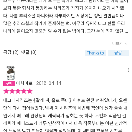
조르주 심농이라는 내가 모르는 작가의 메그레 반장이라는 아직 들어
볼 수 있도록 붙이고, 초벌 원고 그대로 출간하겠다고 약속한 것. 그러
보지 못한 형사가 등장하는 시리즈가 갑자기 쏟아져 나오기 시작했
나 사실 이 이벤트는 「파리마탱」지가 문을 닫으면서 열리지 못했다. -
다. 나름 추리소설 마니아라 자부하지만 세상에는 정말 별만큼이나
문체: 한편 그는 간결한 문체로도 유명한데, 이는 그 자신이 처음 글을
많은 추리소설과 작가가 존재하는 법. 아무리 유명하다고 한들 우리
쓰던 시절부터 의식적으로 기울인 노력의 결과다. 1972년 유네스코
나라에 들어오지 않으면 알 수가 없는 법이다. 그간 눈에 띄지 않던 작
조사에 따르면 심농은 전 세계에서 레닌 다음으로 많이 번역된 작가
가인데 무슨 이유에서인지 이 출판사에서 작정하고 만들기로 한듯이
로, 그의 독자는 3억 5천 내지 5억 명에 달한다. 실제로 그는 성숙기
더보기
열 몇권에 이르는 시리즈가 거의 동시에 출간됬다. 이렇듯 눈에 확 띌
에 들어서면서부터는 가능한 한 많은 언어로 번역되어 가장 많은 독
공감 (
2
)
댓글 (0)
정도로 많은 물량이 한꺼번에 나오니 아무래도 호기심을 참을수가 없
자에게 읽힐 것을 염두에 두고 작품을 썼다. “글을 쓰는 것은 직업이
어 일단 이 한권만 먼저 구입해서 읽었다. 마침 이게 중고샵에 제일 먼
아니라 불행에 대한 소명이기 때문이다. 나는 결코 예술가가 행복할
저 나와서 세번째에 해당하는 이것부터 보게됬다. 추리소설이야 뭐
메뉴
수 있다고 생각하지 않는다” - 조르주 심농 심농이 남긴 말들 범죄란
꼭 순서가 중요한건 아니니까.음식을 만들때 심심한건 좀 모자른듯
무엇인가? 여기 40대 중반의 한 남자가 있다고 치자. 오늘은 일요일
마시마로
2018-04-14
하지만 마침 맞은거고 싱거운건 잘못 만든거다. 전자는 솜씨있는 사
이고, 그는 공동체에 속하는, 여느 남자와 똑같은 남자다. 5분 후 물
람의 실력이요 후자는 보통사람의 솜씨다. 짠거 보다는 낫지만 그래
한 방울에 지나지 않는 어떤 하찮은 이유 때문에 그 남자가 범죄를 저
도 약간 무언가 부족한게 있다는 뜻이다. 과하게 많은 트릭이나 지나
매그레시리즈는 《갈레 씨, 홀로 죽다》 이후로 완전 멈춰있다가, 오랜
지른다. 그러면 갑자기 그는 더 이상 인간 공동체에 속하지 않는다. 그
치게 현란한 기교보다는 확실히 볼만하지만 무언가 부족한듯 하기도
만에 다시 집어들었다. 벌써 이 시리즈의 세번째 책인데 뭔가 슬슬 내
는 괴물이 된다. 40대 중반까지 그 사회의 당당한 일원으로 살아왔는
하다. 이 책은 말하자면 심심한것과 싱거운것 둘 중에 하난데 어느쪽
안에서 매그레 반장님의 캐릭터가 잡히는 듯 하다. 두번째 작품인 갈
데도, 단 5분 만에 사람들은 그를 혐오의 눈길로 바라본다. 그는 더 이
인지 아직 확실하게 알지를 못하겠다. 잘보면 약간 심심하지만 과하
레씨의 에피소드가 너무 인상적이어서 다음 작품부터는 이런 인상적
상 사회에 속하지 않는다. 당신이 재판에 참석해 본 적이 있는지 모르
지 않게 잘 만든듯 싶기도 한데 다시 보면 사건이 너무 밍밍하니 싱거
인 느낌은 받기 힘들지 않을까 싶었는데, 이 세번째 작품은 시작부터