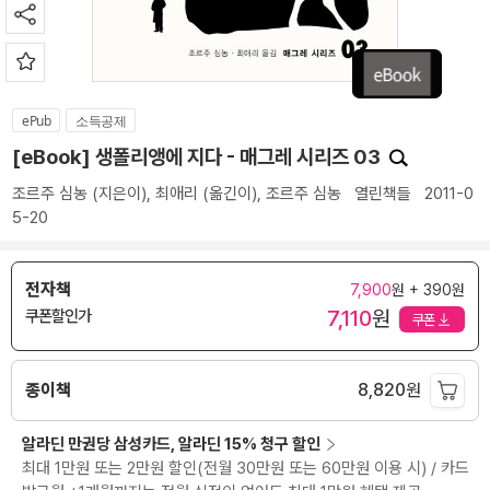
ePub
소득공제
[eBook] 생폴리앵에 지다 - 매그레 시리즈 03
조르주 심농
(지은이),
최애리
(옮긴이),
조르주 심농
열린책들
2011-0
5-20
전자책
7,900
원 + 390원
7,110
원
쿠폰할인가
쿠폰
종이책
8,820
원
알라딘 만권당 삼성카드, 알라딘 15% 청구 할인
최대 1만원 또는 2만원 할인(전월 30만원 또는 60만원 이용 시) / 카드