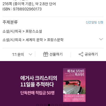
216쪽 (종이책 기준), 약 2.8만 단어
ISBN : 9788932960173
주제분류
신간알림 신청
소설/시/희곡
>
프랑스소설
소설/시/희곡
>
세계의 문학
>
프랑스문학
선물하기
공유하기