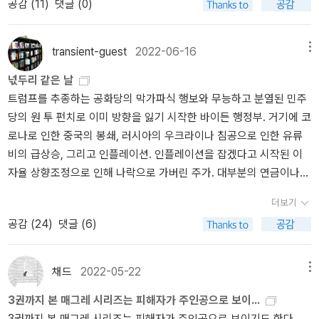
공감 (
11
)
댓글 (0)
지 가기 때문이다. 나는 오늘날의 소설도 그래야 한다고, 예전의 비극
는 않지만, UNESCO의 한 통계자료에 따르면, 조르주 심농은 쥘 베
한 성품대로 메그레 반장은 열심히 사건을 조사해본다. 그런데 마지
화를 바탕으로 하기 때문에 일반적인 픽션보다는 조금 더 디테일이
에 버금가는 것이 되어야 한다고 생각한다. 나도 그렇게 해보려고 애
른(Jules Verne), 알렉상드르 뒤마(Alexandre Dumas)에 이어 프랑
막이 좀 허망하다. 반장이 뭘 하려고 했다기보다 쫓기는 쪽에서 뭔가
살아있는 느낌이 들었다. 세번째 작품까지 읽으면서 생각하게 되는
썼지만 성공했다고 믿기에는 상당한 거리가 있다. 비평가들이 내 소
스어로 작품을 쓴 작가들 중에는 세 번째로 번역이 많이 된 작가이고
를 해보려다 오히려 들통이 나고 마지막에는 자신의 입으로 자백을
점이지만, 작가인 조르주 심농은 사건이나 추리소설이라는 점에 집중
transient-guest
2022-06-16
메뉴
설이 너무 짧다고 비난하는 것도 바로 그 때문이다. 하지만 예를 들어
['아스테릭스 시리즈'와 '꼬마 니콜라 시리즈'를 낸 르네 고시니(René
한다. 사실 반장은 별로 아는것도 없고 알아낸것도 없는데. 이러니 심
하기 보다 그러한 사건을 매개체로 당시의 다양한 인간군상들이나 사
소포클레스의 비극을 어느 날 저녁에 초반부를, 사나흘 후에 중반부
넋두리 같은 날
Goscinny)가 그다음이다], 매그레와 심농은 떼려야 뗄 수 없다(순위
심한건지 싱거운지 모르겠다. 피해자도 존재하고 살인자도 존재한다.
회상을 통해서 자신의 생각들을 풀어내는 느낌이 든다. 가끔씩 히가
를, 일주일 후에 마지막 부분을 읽는 게 가능이나 한가? 내 소설은 하
트럼프를 추종하는 공화당의 막가파식 행보와 무능하고 분열된 민주
표를 보면 추리물의 대중적 인기를 실감할 수 있다).https://www.un
근데 누가 피해자인지 가해자인지 모르겠다. 세상만사 딱 부러지는게
시노 게이고의 몇몇 작품에서 그러한 느낌을 받기도 하는데, 히가시
룻저녁에 읽도록 쓰였다. 비극이 하룻저녁에 관람되도록 쓰였으니까.
당의 원 투 펀치로 이미 방향을 잃기 시작한 바이든 행정부. 거기에 코
esco.org/xtrans/bsstatexp.aspx?crit1L=5&nTyp=min&topN=5
아니란거 알고 있지만 적어도 추리소설 정도는 딱 떨어지는게 내 취
노 게이고 보다는 조금 더 묵직한 무게감이 있다고 생각된다. 아마도
― 모리스 피롱, 로베르 사크레와의 대담, 1982년
로나로 인한 중국의 봉쇄, 러시아의 우크라이나 침공으로 인한 유류
0 위 순위표는 2010년대 초 정도까지 제대로 집계된 것으로 보이는
향이다. 그렇다고 재미없냐고 하려면 그건 또 아니다. 요상하다. 사지
그러한 점에서 많은 작가들이 조르주 심농을 사랑했던 것이 아닌가
비의 급상승, 그리고 인플레이션. 인플레이션을 잡겠다고 시작된 이
데, 사람들은 점점 책을 읽지 않게 되었으므로 이후에 통계를 갱신하
말까 싶기도 했으나 적어도 정말 시시한거 한 권 정도는 보고 포기하
하는 생각이 새삼 든다.
자율 상향조정으로 인해 나락으로 가버린 주가. 대부분의 연금이나
는 것이 큰 의미가 없었을 것 같기도 하다. 레닌이 7위, 맑스가 31위
련다. 아무래도 두어권 더 사봐야 할까보다.
기금이 주식시작에 들어있는 미국의 특성상 이는 단지 주식을 하는
이고, 아동문학의 힘도 강력하다[46위 샤를 페로(Charles Perrault),
더보기
사람의 문제가 아닌 은퇴연금으로 생활하는 사람들, 은퇴에 가까운
48위 로알드 달(Roald Dahl)까지 포함하여]. 그런데 Jacob Grimm
공감 (
24
)
댓글 (6)
나이의 사람들, 그리고 성실하게 매달 일정한 금액을 적립해온 사람
과 Wilhelm Grimm을 따로 집계하여 10위, 11위에 올린 것이 어떤 의
들까지 난리가 난 상황. 고유가와 이미 조정시기를 한참 놓친 부동산
미인지 모르겠다. 19위 Joannes Paulus II는 교황님을 가리키는 건
시장, 거기에 물가는 30%가 올라버렸고 이젠 주식은 떡락을 거쳐 Be
가? 24위의 아이작 아시모프, 37위 니체, 39위 (아마도) 오쇼 라즈
채드
2022-05-22
메뉴
ar마켓으로 진입했다고 하는데 이 모든 것들이 대략 일년 사이에 벌
니쉬, 41위 플라톤도 눈에 띈다. 그런데 (일부는 이름도 생소한) 여러
3권까지 본 매그레 시리즈는 피해자가 주인공으로 보이...
어진 일이란 것을 믿을 수가 없을 만큼 난리도 이런 생난리가 없다. 생
현대 미국 작가들이 헤세를 35위, 괴테를 47위까지 밀어내고 순위표
3권까지 본 매그레 시리즈는 피해자가 주인공으로 보이기도 한다.