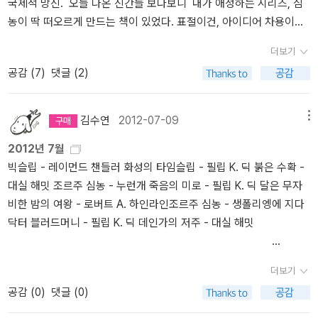
국제적 망신. 오늘 나온 신간들 보다보니 내가 애정하는 시리즈, 심
소설이 희귀함. '13.67'과 '경관의 피'밖에 안 떠오른다. 그러니깐, 이
보다 표지 디자인과 작고 부담 없는 사이즈가 마음에 든다. 둘 다 가벼
들이 떠오르는 것이 고작인 나에게는 빌 브라이슨처럼 여행을 많이
농이 딱 떠오르게 만드는 책이 있었다. 표절이건, 아이디어 차용이건,
건 더글라스 케네디의 '빅 퀘스천'과 '심농'의 이야기였지. 더글라스 케
운 크기라 갖고 다니기에 좋다. 여행 떠날 때 한 두 권 챙겨가서 읽기
하고 많이 보고 걷고 들어본 사람의 삶은 부러움의 대상일 수 밖에 없
그냥 새로운 아이디어였건, 애매하지만, 한 권도 아니고, 일관된 컨셉
네디의 '빅 픽처'는 내가 정말 좋아하는 책이다. 이 책도 두 번 샀다. 그
좋다고나 할까? 실제로 예전에 나는 터키로 한 달 가까이 여행을 떠났
다. 늘 책 바깥의 세상을 꿈꾸고 있다고 말하고 다니지만 서재활동을
더보기
트로 나왔던 표지를 떠올리게 하는 표지는 좀 찜찜하다.
이후로 늘 재미는 있었지만, 늘 맘에 안 찼다.더 좋고, 덜 좋고의 문제
을 때 매그레 반장 시리즈를 여러 권 챙겨서 갖고 갔는데, 그다지 무겁
기준으로 해도 벌써 십 년이 넘도록 그런 점에서 나의 삶은 변한 것이
공감 (
7
)
댓글 (2)
심농 시리즈 표지 정말 레
는 있지만, '빅 픽처'만 못했고, '빅 픽처'를 너무 좋아했어서 그 이후로
지도 않았고 틈틈이 읽기에 좋았다. 얼마나 재미있던지 챙겨갔던 책
없다. 그야말로 Mr. Homeostasis와도 같은 이런 건 언제 바뀌려나.
전드다. 다시 봐도, 내가 가장 좋아하는 표지로 망설임 없이 꼽을 수
재미 없어도 계속 사보는 사이클에 들어 버렸는데, '빅 퀘스천' 이 '빅
은 다 읽고 왔다. 해미시 시리즈도 매그레 시리즈처럼 딱 그런 크기다.
목표에 조금 더 다가갔다고 생각한 그 순간 다시 멀찌감이 골대의 위
있을 것 같다. 시리즈가 다 안 나오게 된 것이 안타까울 뿐이다. 그리
픽처'만큼 좋다. 그간 읽고 실망했던 더글라스 케네디의 책들이 모두
‘해미시 시리즈’의 가장 큰 특징이라면 (물론 아직 난 이 시리즈 가운
김수연
2012-07-09
메뉴
치가 바뀌어 버리는 듯한 것이 요즘의 일상이라서. *서경식 선생의 방
고 이 표지.
이 책을 읽기 위한 과정이었던 것 같다는 생각마저 들 정도이다. 더글
데 달랑 두 권 읽은 게 전부라 이런 말하는 게 좀 웃기기도 하지만), 모
황은 여전히 진행 중인 듯, 내가 한참 그의 책을 구해 읽던 시기에서
2012년 7월
라스 케네디의 책을 더 이상 사지 않겠어. 라고 결심하던 즈음에 나온
든 시리즈가 <~~의 죽음>이라는 제목으로 통일되고 있다는 점이다.
수 년이 지난 지금까지 계속되고 있는 것 같다. 재일조선인이라는, 대
빅슬립 - 레이먼드 챈들러 화성의 타임슬립 - 필립 K. 딕 붉은 수확 -
신간에 마음이 흔들릴때즈음 ( 책에 맘이 흔들리는건 무죄...응?) 지
내가 읽은 첫 권 <험담꾼의 죽음>과 두 번째 권＜무뢰한의 죽음>을
한민국도 아닌 인공도 아닌, 그렇다고 일본인도 아닌, 어디에도 속한
대실 해밋 조르주 심농 - 누런개 죽음의 미로 - 필립 K. 딕 달은 무자
금의 자리로 옮기기 전 센트럴시티 반디앤루니스에서 이 책을 훑어보
보자. 제목에서 이미 스포일러(?)를 하고 있다. 험담꾼이든, 무뢰한이
다고 볼 수 없고 '국가'라는 틀 안에 규정되지 못하는 그 모습 그대로
비한 밤의 여왕 - 로버트 A. 하인라인조르주 심농 - 생폴리엥에 지다
다 심농 이야기를 발견하고 바로 주문했다. 딱딱한 싱글베드에 누워
든 죽겠구나 생각하게 된다. 실제로 작품 초반에 아, 이 사람이 죽겠구
예술과 인문을 이야기한다. *MAUS에서 보여준 작화기법과 스토리
닥터 블러드머니 - 필립 K. 딕 데인가의 저주 - 대실 해밋
두 가지 신문을 샅샅이 읽고 나서 브랜디를 두 잔 마셨다. 그다음, 조
나 당연히 예상할 수 있는 인물이 등장한다. <험담꾼의 죽음>은 스코
텔링은 아픔이나 비극만을 강조하는 방식보다 훨씬 더 현실적이고 직
르주 심농의 소설 <뉴욕의 매그레를 꺼냈다. 조르주 심농은 86세에
틀랜드 북부 작은 마을 ‘로흐두’의 여름 낚시 교실에 여덟 명의 참가자
설적이다. 트라우마가 뭔지도 모르고 평생 사로잡혀 살았을 수 밖에
세상을 떠나기 전까지 2백여 편의 소설을쓴벨기에 출신 작가이다. 그
가 모이면서 이야기가 시작된다. 이 가운데 지독한 험담꾼이 하나 있
없는 사람들이 모여 세운 국가에서 이것이 다시 되풀이되고 있다는
더보기
는 보름 동안 한 권의 소설을 써낼 만큼 무시무시한 창의력을 자랑했
는데, 그 사람이 곧 죽을 운명임을 독자는 제목에서부터 유추할 수 있
것이 비극이고 아이러니.*중남미의 친미극우정권에서 자행된 공안정
공감 (
0
)
댓글 (0)
고, 확인할 길은 없지만 약 1만 명의 여자들과 잠자리를 가진 바람둥
다. 두 번째 권인 <무뢰한의 죽음>은 <험담꾼의 죽음> 이후 약 1년이
치는 한국에서 21세기형 검사정치로 진화한 지금의 모습은 또 언제