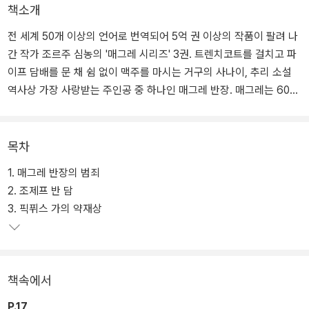
책소개
전 세계 50개 이상의 언어로 번역되어 5억 권 이상의 작품이 팔려 나
간 작가 조르주 심농의 '매그레 시리즈' 3권. 트렌치코트를 걸치고 파
이프 담배를 문 채 쉼 없이 맥주를 마시는 거구의 사나이, 추리 소설
역사상 가장 사랑받는 주인공 중 하나인 매그레 반장. 매그레는 60편
이상의 극장 영화와 3백 편 이상의 텔레비전 영화가 만들어진 벨기에
작가 조르주 심농의 가장 유명한 주인공이다.
목차
눈에 띄는 외양과 달리 그는 비범한 두뇌를 지니고 있지는 않다. 오히
1. 매그레 반장의 범죄
려 우리에게 친숙한 탐정들에 비하면 그의 수사는 평범하다고까지 할
2. 조제프 반 담
수 있다. 그러나 여느 탐정들처럼 천재적 추리력으로 앉은 자리에서
3. 픽퓌스 가의 약재상
사건을 해결하는 대신, 그는 범행의 현장 속으로, 인물의 심리 속으로
직접 뛰어든다. 서민 출신의 그는 그 누구보다 그들의 삶을 이해하며,
약자의 처지에서 생각하려 한다.
책속에서
3권에서 네덜란드와 독일의 경계에 있는 기차역에서 수상쩍은 한 남
자를 발견한 매그레는 반쯤은 재미 삼아 그의 뒤를 밟는다. 그러나 독
P.17