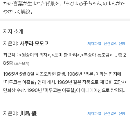
かた·言葉が生まれた背景を、「ちびまる子ちゃん」のまんがで
やさしく解說。
저자 소개
지은이:
사쿠라 모모코
저자파일
신간알림 신청
최근작 :
<원숭이의 의자>
,
<도미 한 마리>
,
<복숭아 통조림>
… 총 2
85종
(모두보기)
1965년 5월 8일 시즈오카현 출생. 1986년 『리본』이라는 잡지에
「마루코는 아홉살」 연재 개시. 1989년 같은 작품으로 제13회 고단샤
만화상 수상. 1990년 「마루코는 아홉살」이 애니메이션으로 방영되
어 큰 인기를 끌었다. 1992년부터 3년간 쉬었으나 재개하여 현재까
지 방송 중이다. 1990년 작사한 〈춤춰요 폼포코링〉이 일본 레코드 대
지은이:
川島 優
저자파일
신간알림 신청
상 팝?록 부문 수상. 1991년 첫 에세이 『복숭아 통조림』이 베스트셀
러가 되었다. 『원숭이의 의자』로 제27회 신푸상 수상. 『스누피 북스』