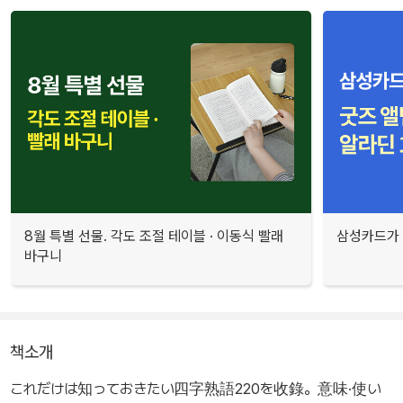
8월 특별 선물. 각도 조절 테이블 · 이동식 빨래
삼성카드가 
바구니
책소개
これだけは知っておきたい四字熟語220を收錄。意味·使い