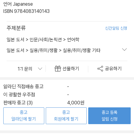
언어 Japanese
ISBN 9784083140143
주제분류
신간알림 신청
일본 도서
>
인문/사회/논픽션
>
언어학
일본 도서
>
실용/취미/생활
>
실용/취미/생활 기타
선물하기
공유하기
알라딘 직접배송 중고
-
이 광활한 우주점
-
판매자 중고 (3)
4,000원
중고
중고
중고 등록
알라딘에 팔기
회원에게 팔기
알림 신청