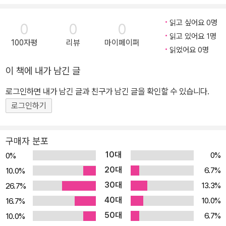
시리즈를 번역하는 등 폭넓게 활약했다. 2018년. 53세의 젊은 나이
에 세상을 떠났다. ● 사쿠라 프로덕션 http://www.sakuraproduc
읽고 싶어요 0명
0
0
0
tion.jp/
읽고 있어요 1명
100자평
리뷰
마이페이퍼
읽었어요 0명
이 책에 내가 남긴 글
로그인하면 내가 남긴 글과 친구가 남긴 글을 확인할 수 있습니다.
로그인하기
구매자 분포
10대
0%
0%
20대
6.7%
10.0%
30대
13.3%
26.7%
40대
10.0%
16.7%
50대
6.7%
10.0%