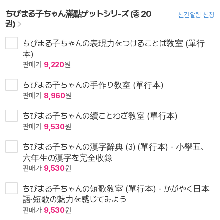
ちびまる子ちゃん滿點ゲットシリ-ズ (총 20
신간알림 신청
권)
ちびまる子ちゃんの表現力をつけることば敎室 (單行
本)
판매가
9,220
원
ちびまる子ちゃんの手作り敎室 (單行本)
판매가
8,960
원
ちびまる子ちゃんの續ことわざ敎室 (單行本)
판매가
9,530
원
ちびまる子ちゃんの漢字辭典 (3) (單行本) - 小學五、
六年生の漢字を完全收錄
판매가
9,530
원
ちびまる子ちゃんの短歌敎室 (單行本) - かがやく日本
語·短歌の魅力を感じてみよう
판매가
9,530
원