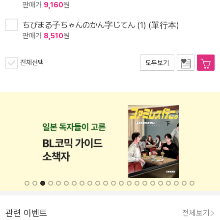
판매가
9,160
원
ちびまる子ちゃんのかん字じてん (1) (單行本)
판매가
8,510
원
전체선택
모두보기
관련 이벤트
전체보기