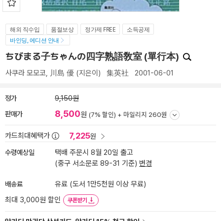
해외 직수입
품절보상
정가제 FREE
소득공제
바인딩, 에디션 안내
ちびまる子ちゃんの四字熟語敎室 (單行本)
사쿠라 모모코
,
川島 優
(지은이)
集英社
2001-06-01
정가
9,150원
8,500
판매가
원
(7% 할인) +
마일리지 260원
7,225
카드최대혜택가
원
수령예상일
택배 주문시 8월 20일 출고
(중구 서소문로 89-31 기준)
변경
배송료
유료 (도서 1만5천원 이상 무료)
최대 3,000원 할인
쿠폰받기