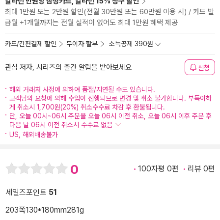
알라딘 만권당 삼성카드, 알라딘 15% 청구 할인
최대 1만원 또는 2만원 할인(전월 30만원 또는 60만원 이용 시) / 카드 발
급월 +1개월까지는 전월 실적이 없어도 최대 1만원 혜택 제공
카드/간편결제 할인
무이자 할부
소득공제 390원
관심 저자, 시리즈의 출간 알림을 받아보세요
신청
해외 거래처 사정에 의하여 품절/지연될 수도 있습니다.
고객님의 요청에 의해 수입이 진행되므로 변경 및 취소 불가합니다. 부득이하
게 취소시 1,700원(20%) 취소수수료 차감 후 환불됩니다.
단, 오늘 00시~06시 주문을 오늘 06시 이전 취소, 오늘 06시 이후 주문 후
다음 날 06시 이전 취소시 수수료 없음
US, 해외배송불가
0
100자평 0편
리뷰 0편
세일즈포인트
51
203쪽
130*180mm
281g