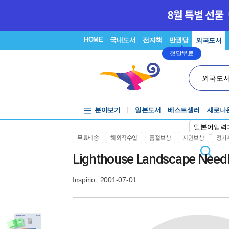
HOME
국내도서
전자책
만권당
외국도서
첫달무료
외국도
분야보기
일본도서
베스트셀러
새로나
일본어입력
무료배송
해외직수입
품절보상
지연보상
정가제
Lighthouse Landscape Needle
Inspirio
2001-07-01