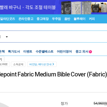
알라딘굿즈
온라인중고
중고매장
우주점
음반
블루레이
커피
서
온책
특가도서
이벤트
수준별베스트
어린이영어
중고 외서
N
Lexile®
5백원부터
기
수준별베스트
중고 외서
 FREE
소득공제
바인딩, 에디션 안내
point Fabric Medium Bible Cover (Fabric)
정가
54,960