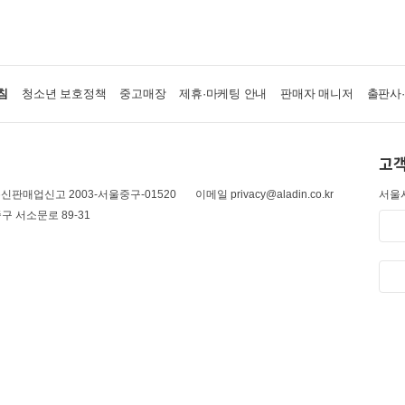
침
청소년 보호정책
중고매장
제휴·마케팅 안내
판매자 매니저
출판사
고객
신판매업신고 2003-서울중구-01520
이메일 privacy@aladin.co.kr
서울시
구 서소문로 89-31