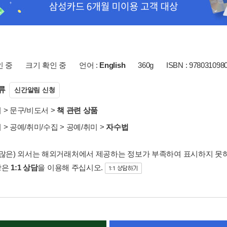
인 중
크기 확인 중
언어 :
English
360g
ISBN : 978031098
류
신간알림 신청
서
>
문구/비도서
>
책 관련 상품
서
>
공예/취미/수집
>
공예/취미
>
자수법
 많은) 외서는 해외거래처에서 제공하는 정보가 부족하여 표시하지 못
항은
1:1 상담
을 이용해 주십시오.