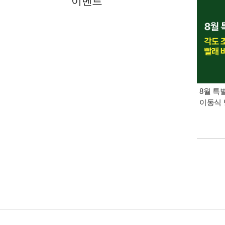
이벤트
8월 특
이동식 