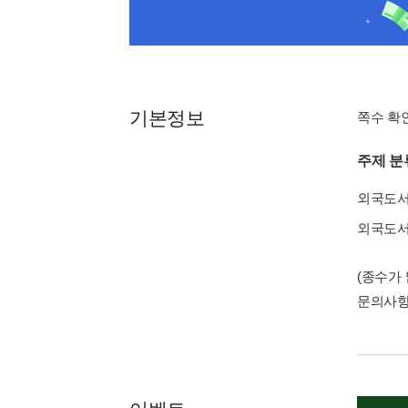
기본정보
쪽수 확
주제 분
외국도
외국도
(종수가
문의사