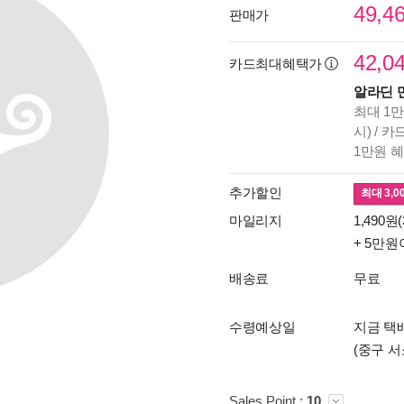
49,4
판매가
42,0
카드최대혜택가
알라딘 
최대 1만
시) / 
1만원 
추가할인
최대
3,0
마일리지
1,490원(
+ 5만원
배송료
무료
수령예상일
지금 택배
(중구 서
Sales Point :
10