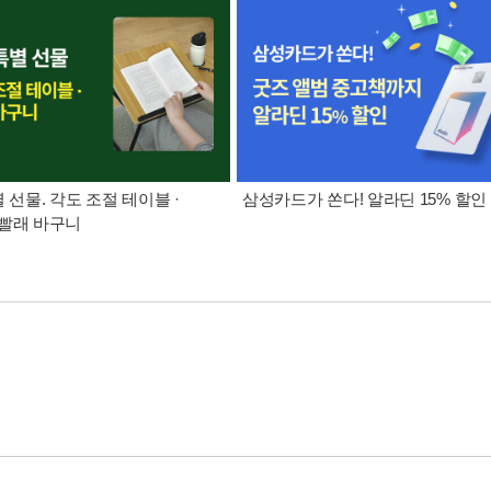
별 선물. 각도 조절 테이블 ·
삼성카드가 쏜다! 알라딘 15% 할인
빨래 바구니