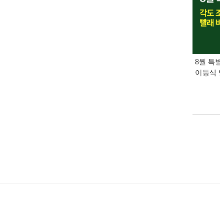
8월 특
이동식 