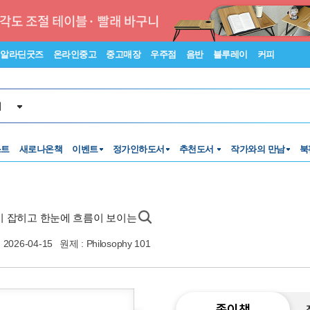
알라딘굿즈
온라인중고
중고매장
우주점
음반
블루레이
커피
서
스트
새로나온책
이벤트
정가인하도서
추천도서
작가와의 만남
북
이 잡히고 한눈에 흐름이 보이는
2026-04-15
원제 : Philosophy 101
종이책