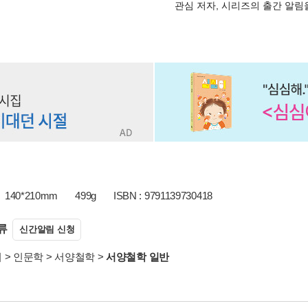
관심 저자, 시리즈의 출간 알
140*210mm
499g
ISBN : 9791139730418
류
신간알림 신청
서
>
인문학
>
서양철학
>
서양철학 일반