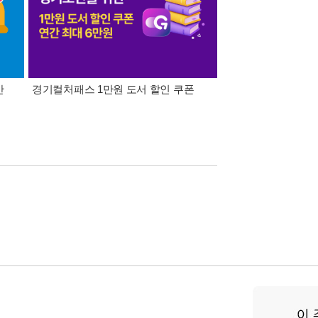
간
경기컬처패스 1만원 도서 할인 쿠폰
삼성카드가 쏜다! 알라