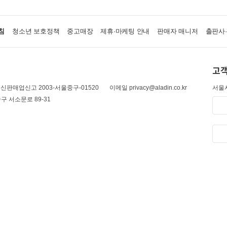
침
청소년 보호정책
중고매장
제휴·마케팅 안내
판매자 매니저
출판사
고객
신판매업신고 2003-서울중구-01520
이메일 privacy@aladin.co.kr
서울시
구 서소문로 89-31