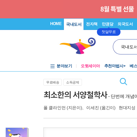
HOME
전자책
만권당
외국도서
국내도서
첫달무료
국내도
분야보기
오뒷세이아
추천마법사
베
무료배송
소득공제
최소한의 서양철학사
- 단번에 개념
폴 클라인먼
(지은이),
이세진
(옮긴이)
현대지성