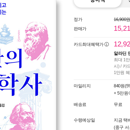
정가
16,900
15,2
판매가
12,9
카드최대혜택가
알라딘 
최대 1만
시) / 
1만원 
마일리지
840원(5
+ 5만원
배송료
무료
수령예상일
지금 택
(중구 서