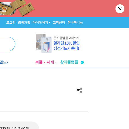
로그인
회원가입
마이페이지
고객센터
장바구니
(0)
투비컨티뉴드
펀드
북플
서재
창작플랫폼
투비컨티뉴드