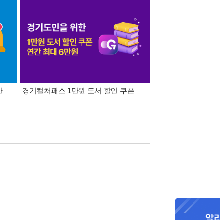
간
경기컬처패스 1만원 도서 할인 쿠폰
삼성카드가 쏜다! 알라