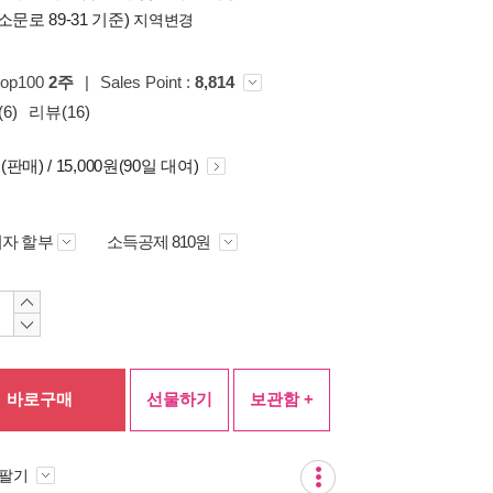
소문로 89-31 기준)
지역변경
top100
2주
|
Sales Point :
8,814
6)
리뷰(16)
원(판매) / 15,000원(90일 대여)
자 할부
소득공제 810원
바로구매
선물하기
보관함 +
 팔기