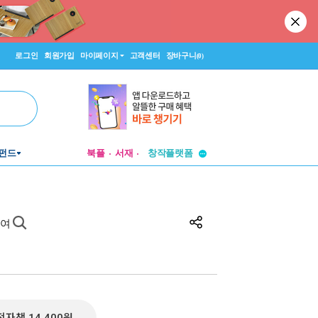
로그인
회원가입
마이페이지
고객센터
장바구니
(0)
투비컨티뉴드
펀드
북플
서재
창작플랫폼
투비컨티뉴드
하여