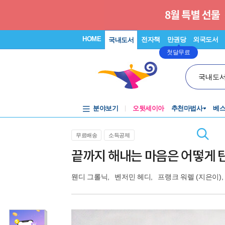
HOME
전자책
만권당
외국도서
국내도서
첫달무료
국내도
분야보기
오뒷세이아
추천마법사
베
무료배송
소득공제
끝까지 해내는 마음은 어떻게
웬디 그롤닉
,
벤저민 헤디
,
프랭크 워렐
(지은이),