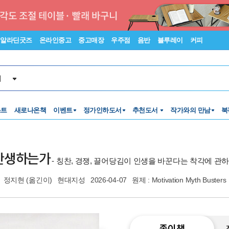
알라딘굿즈
온라인중고
중고매장
우주점
음반
블루레이
커피
서
스트
새로나온책
이벤트
정가인하도서
추천도서
작가와의 만남
북
 탄생하는가
- 칭찬, 경쟁, 끌어당김이 인생을 바꾼다는 착각에 관
정지현
(옮긴이)
현대지성
2026-04-07
원제 : Motivation Myth Busters
종이책