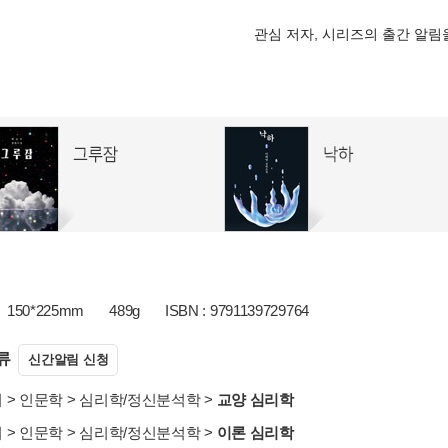
관심 저자, 시리즈의 출간 알
150*225mm
489g
ISBN : 9791139729764
류
신간알림 신청
서
>
인문학
>
심리학/정신분석학
>
교양 심리학
서
>
인문학
>
심리학/정신분석학
>
이론 심리학