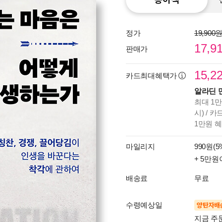
정가
19,900
17,9
판매가
15,2
카드최대혜택가
알라딘 
최대 1만
시) / 
1만원 
마일리지
990원(5
+ 5만원
배송료
무료
수령예상일
양탄자배
지금 주