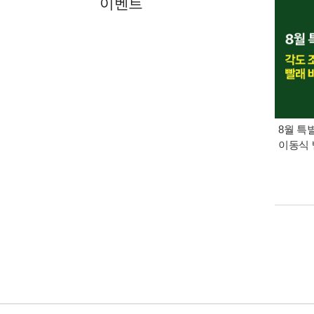
이벤트
8월 특
이동식 