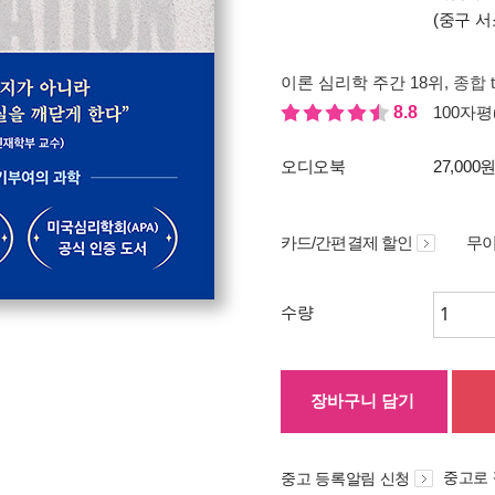
(중구 서
이론 심리학 주간 18위
, 종합 
8.8
100자평(
오디오북
27,000
카드/간편결제 할인
무이
수량
장바구니 담기
중고로
중고 등록알림 신청