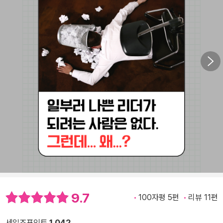
9.7
100자평 5편
리뷰 11편
세일즈포인트
1,042