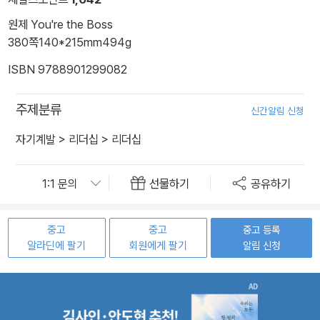
원제 You're the Boss
380쪽
140*215mm
494g
ISBN 9788901299082
주제분류
신간알림 신청
자기계발
>
리더십
>
리더십
선물하기
공유하기
중고
중고
중고 등록
알라딘에 팔기
회원에게 팔기
알림 신청