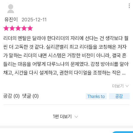
달라진다. 겉으론 직책 하나 바뀐 것 같지만, 속으론 전혀 다른 질
메뉴
문과 무게가 시작된다. ‘자, 이제 당신은 리더가 되었습니다’는 선
유진이
2025-12-11
언 후 실제로는 리더가 되면 피하기 힘든 치명적 착각들이 찾아오
고, 권력이 눈을 가리는 진실을 마주하게 될텐데 이 책은 그 함정
리더의 멘탈은 달라야 한다리더의 자리에 선다는 건 생각보다 훨
에서 빠져나올 방법을 알려준다.사비나 나와즈의 글에서 처음 눈
씬 더 고독한 것 같다. 실리콘밸리 최고 리더들을 코칭해온 저자
에 띈건 성장과 고정 마인드셋을 넘어서 결핍 마인드셋과 풍요 마
가 말하는 리더의 내면 시스템은 거창한 비전이 아니라, 결국 흔
인드셋으로 확장된 시선이었다. 리더십의 실수 대부분은 결핍의
들리는 마음을 어떻게 다루느냐의 문제였다. 감정 방아쇠를 알아
눈으로 상황을 보는 데서 시작된다. 반면 풍요의 관점에선 이미
채고, 시간을 다시 설계하고, 권한의 다이얼을 조정하는 작은 변
갖고 있는 자원과 연결을 바탕으로 문제를 재구성할 수 있다. 책
화들이 실제로 나를 다시 중심으로 데려왔다. 이상적인 리더를 강
을 읽으며 지인의 와이프가 회사에서 리더 때문에 힘들어하고 있
더보기
요하지 않는다는 점도 큰 위로였다. 리더라면 누구나 흔들린다는
다는 이야기가 떠올라 그 부분을 사진으로 찍어 보내줬다. 리더도
공감 (
0
)
댓글 (0)
사실을 인정하는 순간, 오히려 다시 앞으로 나갈 힘이 생긴다. 조
압박감 때문에 그렇다지만 힘을 지닌 사람의 감정 폭발이 구성원
직을 이끌고 있거나 혼자 모든 책임을 감당하고 있다고 느끼는 사
들에게 어떤 영향을 끼치는지, 편도체의 납치가 생산성과 성과에
람, 그리고 내면의 기준을 다시 세우고 싶은 사람에게 꼭 권하고
1편 더보기
어떤 영향을 끼치는지 알고 나면 행동을 바꾸어야 함을 단번에 알
싶은 책이다. 출판사에 도서 지원으로 작성한 서평입니다 @woo
아챌 것이다. 단지 리더의 성격 문제가 아니라, 역할에서 오는 압
ngjin_readers#리더의멘탈은달라야한다#리더십#내면리더십