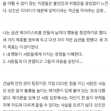
을 어쩔 수 없이 참는 직원들은 불안감과 위협감을 끊임없이 느낀
다. 당신은 리더이기 때문에 압박이라는 적군을 막아주는 갑옷이
조금만 찢어져도 팀의 생산성과 충성심, 성과가 직접적으로 영향
을 받는다. 명심하라. 이제는 당신 혼자만의 문제가 아니다. 높은
직급에 수반되는 압박을 관리하는 것은 ‘그 직급에서 해야 할 당
나는 습관 체크리스트를 만들어 날마다 행동을 점검하기로 했다.
연한 업무의 일부’다.
세 가지 목표를 염두에 두고 다섯 가지 작은 습관을 정했다. 세 가
많은 연구 결과에 따르면 힘을 지닌 사람의 감정 폭발은 부하들의
지 목표는 이것이었다.
생물학적 반응을 촉발한다. 그런 반응을 이끌어내는 것은 뇌의 원
1. 내 행동이 사람들에게 미치는 영향을 이해한다.
시적 영역인 편도체다. 편도체가 위험에 반응해 과잉 활성화되면
2. 사람들과 더 연결되고 그들의 마음을 살핀다.
‘투쟁-도피 모드’로 돌입한다. 즉 위험 요인에 맞서 투쟁하거나,
3. 무조건 나서서 해결하지 말고 코치가 되어준다.
도망치거나, 아니면 그대로 얼어붙어 호랑이 밥이 된다.
습관 체크리스트를 관리하면서 달라질 ‘방법’뿐 아니라 달라져야
[제1부 리더가 되면 모든 게 달라진다]
하는 ‘이유’도 더 분명히 이해하게 되었다. 이전에 내가 변화를 시
건널목 안전 관리 팀장이든 기업 CEO든 힘을 지닌 사람은 사실
도할 때는 놓친 부분이었다. 나는 없애야 하는 행동과 관련된 습
상 모든 말의 볼륨을 높이는 메가폰이 입에 붙어 있는 것과 다름
관(‘아주 다급한 상황이 아닌 한 인스턴트 메시지 보내지 않기’)
없다. 메가폰을 입에 단 사람 입장에서는 자신이 한 말이 부하들
은 빨간색으로, 새로 만들어야 하는 습관(‘직원들이 문제를 들고
귀에 의도와 다르게 들릴 수 있다는 사실을 모르기 쉽다. 당신은