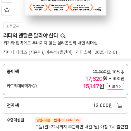
소득공제
리더의 멘탈은 달라야 한다
위기와 압박에도 무너지지 않는 실리콘밸리 내면 리더십
사비나 나와즈
(지은이),
이수경
(옮긴이)
리더스북
2025-12-01
종이책
19,800
원,
10%
17,820
원
+ 990원
15,147
원
카드최대혜택가
더보기
전자책
12,600
원
수령예상일
양탄자배송
썬데이 EXPRESS
오늘(일) 22시까지 주문하면 내일(월) 아침 7시
출근전