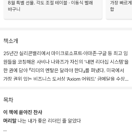
8월 특별 선물. 각도 조절 테이블 · 이동식 빨래
가장 빠르게
바구니
합
책소개
25년간 실리콘밸리에서 마이크로소프트·아마존·구글 등 최고 임
원들을 코칭해온 사비나 나와즈가 자신의 ‘내면 리더십 시스템’을
한 권에 담아 『리더의 멘탈은 달라야 한다』를 펴냈다. 미국에서
가장 권위 있는 비즈니스 도서상 ‘Axiom 어워드’ 금메달을 수상
한 이 책은 출간 당시 애덤 그랜트, 에이미 에드먼드슨 등 세계적
석학들의 극찬을 받았고, 국내 출간 전부터 신수정·박소령 대표를
목차
비롯하여 Meta·LG화학 등 현직 리더들이 먼저 읽고 추천한 화
이 책에 쏟아진 찬사
제작이다.
머리말
나는 내가 좋은 리더인 줄 알았다
저자는 아무리 뛰어난 인재이더라도 리더의 자리에 오르는 순간