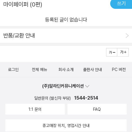
쓰기
박감이 만든 구조적 반응일 수 있기에 결국 멘탈 관리가 핵심이
마이페이퍼 (0편)
#사비나나와즈#리더의성장#조직문화#마음관리#비즈니스책추
다. 그리고 저자는 거대한 비전이나 전략보다 아주 작은 습관을
천#자기계발#서평#리더십#리더의멘탈은달라야한다#좋은팀장
등록된 글이 없습니다
강조한다. 이 부분에선 제임스 클리어의 “아주 작은습관의 힘”
책이 떠올라 내용을 이해하는데 도움이 되었다. 나만의 체크리스
반품/교환 안내
트를 만들어 실행하는 아주 작은 한 걸음들이 리더의 멘탈을 단단
하게 만들 수 있다. 이 책은 리더라는 이름 아래 매일 폭풍우를 만
나는 당신에게 경로를 잃지 않는 법을 쉽고도 친절하게 말해준다.
“이럴 땐 이렇게”처럼 하나하나 구체적으로 알려주니 따라해볼
로그인
전체 메뉴
회사 소개
출판사 안내
PC 버전
마음을 먹고 시간과 에너지를 쏟기만 해도 달라질 수 있겠다. 36
0도 평가를 통해 저자를 만난 수많은 리더들이 증명하고 있지 않
(주)알라딘커뮤니케이션
은가. 리더든 리더가 아니든 좋은 의도가 좋은 결과를 낳는 것은
아님을 기억하자. 그리고 나쁜 상사도 나쁜 사람인 경우는 별로
1544-2514
일반문의 (발신자 부담)
없다고 하니 자신을 좀 더 사랑하는 마음으로 멘탈 관리에 집중해
1:1 문의
FAQ
보자!
중고매장 위치, 영업시간 안내