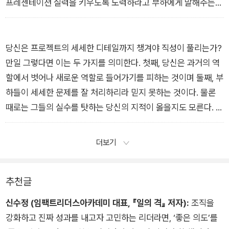
찾아오면 나서서 해결하지 말고 그들이 답을 찾도록 유도하는 질
프레젠테이션 실력을 키우도록 노력하라고 부하에게 말해주는
문 던지기’)은 초록색으로 표시했다.
것이 도움이 된다고 생각하겠지만, 그에게는 자상한 조언이 아니
매일 하루가 끝나면 체크리스트를 꺼내 각 칸에 O, X, 또는 ‘해당
라 다음번 연봉 협상 때 불리할 것이라는 미묘한 위협으로 들릴
없음’을 적었다. 7년이 지난 지금도 스스로 솔직해지려 노력했던
수 있다. 당신은 내년에 회사가 제공하는 서비스를 확대할 계획을
당신은 프로젝트의 세세한 디테일까지 챙겨야 직성이 풀리는가?
것이 생각난다. ‘해당 없음’이라고 쓰거나 빈칸을 보며 망설일 때
설명하면서 직원들의 업무 의욕을 고취했다고 믿겠지만, 그들은
만일 그렇다면 이는 두 가지를 의미한다. 첫째, 당신은 과거의 역
면 나 자신을 속이고 있다는 사실을 깨달았다. 1~2주쯤 지나면서
일이 잔뜩 늘어날 생각에 스트레스를 받는다.
할에서 벗어나 새로운 역할로 들어가기를 피하는 것이며 둘째, 부
부터는 잘못된 행동을 그 순간에 알아채게 되었다.
[제3부 리더의 눈을 가리는 권력의 함정들]
하들이 세세한 문제를 잘 처리하리라 믿지 못하는 것이다. 물론
[제2부 리더의 멘탈은 달라야 한다]
때로는 그들의 실수를 탓하는 당신의 지적이 옳을지도 모른다. 그
러나 상사인 당신에게도 항상 일정 부분 책임이 있다는 사실을 기
억하라. 원래 우리 자신이 쓰는 스토리에서는 악당이 되는 것보다
더보기
피해자나 구조자가 되는 것이 더 편리한 법이다. 진정한 상사란
책임질 줄 아는 상사다. 그리고 그 책임이란 모든 일을 직접 하는
추천글
것이 아니라 부하를 제대로 가르치며 당장 눈앞의 상황을 해결할
진통제 대신 그들을 성장시킬 영양제를 제공하는 것을 의미한다.
신수정 (임팩트리더스아카데미 대표, 『일의 격』 저자):
조직을
[제4부 압박감으로부터 멘탈을 지켜라]
강화하고 진짜 성과를 내고자 고민하는 리더라면, ‘좋은 의도’를