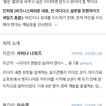
‘좋은 결과’로 바꾸고 싶은 리더라면 반드시 읽어야 할 책이다.
민희정 (비즈니스파워존 대표, 전 아디다스 글로벌 프랜차이즈
세일즈 총괄):
타인이나 성과를 리드하기 전에, 먼저 자신을 리드
해야 한다는 깨달음을 선사한다.
저자 소개
지은이:
사비나 나와즈
저자파일
신간알림 신청
최근작 :
<리더의 멘탈은 달라야 한다>
… 총 7종
(모두보기)
리더의 내면 성장을 설계하는 실리콘밸리 리더십 코치. 마이크로
소프트에서 엔지니어로 커리어를 시작해 3년이 채 되기 전에 관
리직으로 발탁되었다. 이후 9만 명의 경력 개발을 총괄하는 임원
으로 초고속 승진하며 빌 게이츠, 스티브 발머와 함께 5년간 사내
승계 계획 프로그램을 관리했다. 한때는 ‘함께 일하고 싶은 최고
옮긴이:
이수경
저자파일
신간알림 신청