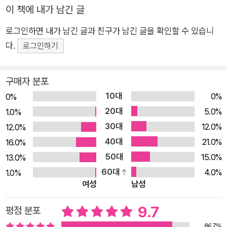
포트폴리오 분석’ 등 즉시 적용 가능한 도구를 제시해 위기에 빠
이 책에 내가 남긴 글
진 리더가 다시 ‘정상 궤도’를 찾도록 실질적인 해결책을 제공한
로그인하면 내가 남긴 글과 친구가 남긴 글을 확인할 수 있습니
다. 이 책은 ‘이상적인 리더’가 되어야 한다고 강요하지 않는다.
다.
로그인하기
리더라면 누구나 흔들릴 수 있다는 전제를 인정하고, 그 마음을
다스리는 방법을 제시함으로써 스스로를 지킬 때 조직과 성과도
구매자 분포
함께 성장한다는 본질적인 메시지를 전한다. 위기와 압박 속에서
10대
0%
도 단단한 리더십을 구축하고 싶은 모든 이들에게 꼭 필요한 필독
0%
20대
서다. ■ “왜 유능한 직원이 무능한 리더가 되는가” 25년 경력 실
5.0%
1.0%
리콘밸리 리더십 코치, ‘리더’를 무너뜨리는 심리적 왜곡을 파헤
30대
12.0%
12.0%
치다 능력을 인정받아 팀장으로 고속 승진한 두 명이 있다. 한 명
40대
21.0%
16.0%
은 조직을 이끄는 핵심 리더로 성장한 반면, 다른 한 명은 성과와
50대
15.0%
13.0%
관계에서 모두 실패했다. 같은 출발선에 있었던 이들의 극명한 차
60대
4.0%
1.0%
여성
남성
이는 어디에서 비롯된 것일까? 25년간 마이크로소프트, 구글, 아
마존을 비롯하여 포춘 500대 기업 최고 임원들의 리더십 멘토로
9.7
평점 분포
활약해온 사비나 나와즈는 조직에서 성공하는 1%의 리더들이 공
86.7%