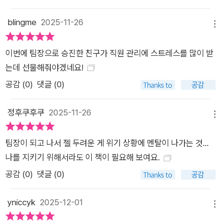
도록 유의해야 한다. 팀원에게는 사소한 조언조차 압박으로, 단순
한 계획 공유도 업무 증가 신호로 받아들여지기 때문이다. 여기에
blingme
2025-11-26
메뉴
“내 상황은 예외야”, “내 ‘하지만’에는 이유가 있다”, “내 말이 옳
아”와 같은 자기합리화가 더해지면 리더는 자기도 모르는 사이
이번에 팀장으로 승진한 친구가 직원 관리에 스트레스를 많이 받
조직을 흔드는 ‘최악의 상사’가 될 위험에 빠진다. 이 책은 무의식
는데 선물해줘야겠네요!
적 메커니즘을 밝혀내고 압박과 권력의 무게 속에서도 흔들리지
공감 (
0
)
댓글 (0)
않는 리더십을 구축하도록 돕는다. ■ “리더가 ‘유일한 해결사’가
되면 팀은 멈춘다” 완벽주의, 디테일 강박, 슈퍼히어로 증후군…
정후쿠후쿠
2025-11-26
리더의 잘못된 습관부터 고쳐라 실제 현장에서 리더들이 호소하
메뉴
는 가장 주된 어려움 중 하나는 일을 제대로 위임하지 못한다는
팀장이 되고 나서 젤 두려운 게 위기 상황에 멘탈이 나가는 것...
것이다. 일을 맡긴다 해도 마음에 들지 않아 다시 손을 보다가 결
나를 지키기 위해서라도 이 책이 필요해 보여요.
국 모든 업무가 자신의 몫이 되어 버린다. 저자는 이러한 악순환
공감 (
0
)
댓글 (0)
뒤에는 ‘슈퍼히어로 증후군’과 ‘완벽주의’가 숨어 있다고 설명한
다. 모든 문제를 스스로 해결해야 한다는 믿음, 팀원의 미숙함을
yniccyk
2025-12-01
솔직히 말하기보다 ‘차라리 내가 하는게 낫다’ 욕구가 작동하는
메뉴
순간 팀은 멈추고 리더는 혼자 과부하에 빠질 수밖에 없다. 저자