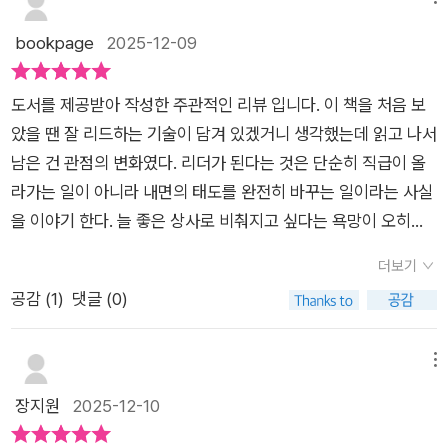
자신이 어디에 중심을 두고 있는가에 대한 자아감은 무엇보다 중
리고, 압박을 조절하며, 솔직한 피드백을 기꺼이 들을 줄 아는 태
사속에서 권력자들이 그러한 이유로 몰락의 길을 걷는 것을 많이
요하다. [리더의 멘탈은 달라야 한다]는 리더십에 대한 관점을
도 말이다. 뛰어난 리더일수록 상대에게 완전히 집중하고, 감정의
bookpage
2025-12-09
봐왔다. 성과를 내야한다는 압박감은 아랫사람의 잘못을 질책하
어디에 중심을 두어야 하고, 리더로 성장하기 위해 어떤 멘탈관리
근원을 이해하며, 단호함과 존중을 동시에 유지한다. 이는 멋들어
기만 할 뿐 책임지려 하지 않는다. 진정한 상사란 책임질 줄 아는
가 필요한가에 대한 지혜를 배울 수 있다. 리더십에 대한 수많은
진 이론이 아니라 리더의 생존 기술이며, 실적과 관계를 모두 살
상사다. 모든 일을 직접 하는 것이 아니라 부하를 제대로 가르치
도서를 제공받아 작성한 주관적인 리뷰 입니다. 이 책을 처음 보
고민들에 대해 조금은 내려놓음과 내가 해야 한다는 무게보다는
리는 실무적 방패다. 결국 이 책은 리더십을 ‘권위의 기술’이 아
며 방향을 정해줄줄 알아야 한다. 그럼에도 그 상황을 회피하는
았을 땐 잘 리드하는 기술이 담겨 있겠거니 생각했는데 읽고 나서
함께 성장해야 한다는 가장 기본적인 것부터 다시 생각하게 한다.
니라 ‘마음을 돌보는 일’로 재정의한다. 흔들림을 견디는 사람만
순간, 무능이 시작된다. 저자는 리더십을 자신을 어떻게 다룰 수
남은 건 관점의 변화였다. 리더가 된다는 것은 단순히 직급이 올
웅진지식하우스에서 출간한 [리더의 멘탈은 달라야 한다]에서
이 흔들리는 사람들을 이끌 수 있다는 단순하고도 잔인한 진실을,
있느냐로 본다.제대로 된 리더십을 가지고 싶다면 본인부터 철저
라가는 일이 아니라 내면의 태도를 완전히 바꾸는 일이라는 사실
는 어떤 조직에서의 리더로서의 역할에 대한 부분 뿐만이 아니라
차갑지만 다정하게 일깨운다. “당신은 자신의 실수를 깨닫지 못
하게 관리할 수 있어야 한다. 이에 책에는 자신을 돌아볼 수 있는
을 이야기 한다. 늘 좋은 상사로 비춰지고 싶다는 욕망이 오히려
자기 스스로 , 즉 리더 자신의 기본적인 멘탈관리를 위한 방법도
한다. 아무도 솔직하게 말해주지 않기 때문이다. ~ 그리고 아마
체크리스트와 조언들을 볼 수 있다. 뼈 아프지만 지금이라도 자신
리더를 약하게 만든다는 부분 역시 공감이 되었다. 좋아 보이려는
함께 전달해 준다. 웅진지식하우스(https://blog.naver.com/
도 당신은 솔직한 피드백을 듣고 싶지 않을 것이다. 권력 간극이
더보기
을 제대로 돌아 보아야 한다. 자아도취에 빠져있는 시간이 길수록
마음보다 옳은 선택을 해야 한다는 메시지. 불편하지만 결국 더
wj_booking)방문하면 다양한 책들의 정보를 볼 수 있다. <도
만든 벽 안에 있는 것이 편하고 행복하기 때문이다. 그 안에서는
공감 (
1
)
댓글 (0)
그 자리는 더이상 당신의 자리가 아니게 된다.#리더의멘탈은달
깊은 신뢰를 만든다는 것을 깨닫게 해준다. 리더라는 높은 직급
서내용 중> p74. 진정성은 우리가 중시하는 가치에서 비롯된
내면 깊은 곳에 있는 사랑과 흠모, 인정, 존경에 대한 욕구가 무의
라야한다 #사비나나와즈#리더스북 #리더십 #멘탈 #좋은팀장#
에 수반되는 압박들을 관리하는 것은 그 직급에서 해야 할 당연한
다. 하지만 결코 한가지 모습이 아니다. 특정한 상황에서 진정성
식적으로 채워지고, 이는 당신을 더욱 현실에서 멀어지게 한다.”
웅진지식하우스 #북스타그램 #북리뷰 #신간 #책추천 #추천도
업무라는 이야기가 나오는데 이 대목에서 느껴지는 리더십의 무
메뉴
있는 행동과 다른 상황에서 진정성 있는 행동은 매우 다를 수 있
p82 “권력은 다른 이들이 우리의 행동을 해석하는 방식을 왜곡
서 #베스트셀러 #독후감 #서평단 #도서협찬[ 웅진지식하우스
게. 압박을 버티는 것이 능력이 아니라, 관리하는 것이 능력이라
장지원
2025-12-10
다. 우리는 어떤 가치를 우선시할지 항상 선택하기 때문이다. p1
하지만, 압박감은 우리의 행동을 변질시킨다. 우리의 장점이 어느
@woongjin_readers 출판사에서 도서를 협찬받아 주관적으로
는 말은 책임의 본질을 새롭게 이해하게 했다. 조직내 일어나는
36. 아이러니하게도 똑똑하고 경험이 많으면 ‘나만 옳다’는 함정
새 사나운 송곳니가 되어 거슬리는 사람을 공격한다. 감당할 수