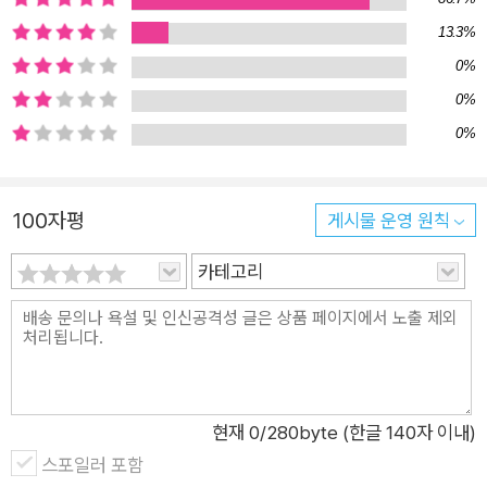
통적으로 지닌 힘이 바로 ‘흔들리지 않는 멘탈’이라는 사실을 발
13.3%
견했다. 또한 수천 명의 리더를 인터뷰하고 1만 2,000여 쪽의 데
이터를 분석한 끝에, 리더의 성과를 가르는 핵심 요인은 능력의
0%
차이가 아니라 리더라는 자리가 만들어내는 ‘심리적 왜곡’에서 얼
0%
마나 자유로운지에 달려 있다는 사실을 확인했다. 리더가 자신의
0%
내면을 다스리지 못하면 아무리 ‘좋은 의도’를 가졌더라도 권력
간극에 의해 팀원들에게 ‘나쁜 결과’로 이어질 수 있고, 과거의 업
100자평
게시물 운영 원칙
무 방식에 매달리는 실수를 반복하거나 자신만 옳다고 믿는 확신
이 점점 더 강해질 수밖에 없다. 이 책은 이러한 보이지 않는 내면
카테고리
의 작동 원리를 세밀하게 해부하고, 리더가 스스로 무너지는 패턴
에서 벗어날 수 있는 방법을 제시한다. 특히 스트레스를 유발하는
상황과 사람 등 개개인마다 다른 ‘감정 방아쇠’를 식별하는 법, 충
족되지 않은 개인의 내적 욕구가 리더십을 망치는 과정 등을 깊이
있게 다룬다. 신수정 대표가 “리더가 좋은 의도를 품고 있음에도
현재
0
/280byte (한글 140자 이내)
왜 나쁜 행동을 하게 되는지 실감 나게 보여준다”라고 말한 것처
스포일러 포함
럼, 이 책은 리더라면 누구나 빠지기 쉬운 오류와 착각을 명확히