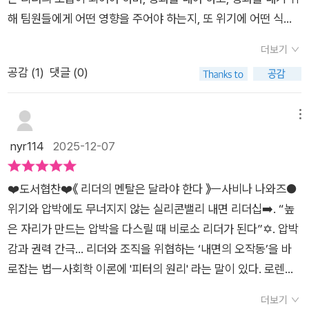
와 조언을 구하고 긍정적 피드백을 아낌없이 해주며 팀원들의 잠
과 회복의 여지를 동시에 준다. 결국 리더십은 기술이 아니라 자
해 팀원들에게 어떤 영향을 주어야 하는지, 또 위기에 어떤 식으
재력을 최대한 발휘할 수 있도록 해준다. 과거처럼 팀원들을 라이
기 자신을 다스리는 힘이다. 내가 멘탈을 바로잡을 때 비로소 나
로 대처해야 하는지, 그 위기를 어떤방식으로 극복해야 하는지 등
벌로 여기고 자신의 성공만 중시해서는 안 된다. 리더가 되면 사
더보기
도, 조직도, 성과도 함께 성장할 수 있다.
등 상당한 압박감을 가지게 된다. 그저 사람 좋은 리더가 되기 보
람들이 자신을 대하는 것이 달라진다. 리더로서의 압박감도 생기
공감 (
1
)
댓글 (0)
다는 지혜로운 리더가 되고 싶다는 생각을 하는 지금 [리더의 멘
고 권력도 생기는 데, 양 극단의 두 감정들은 당신의 멘탈을 쉴새
탈은 달라야 한다]를 통해 리더는 어떠해야 하는지에 대해 배워
없이 흔든다. 권력은 당신의 눈을 가리고 압박감은 우리 자신과
본다. 리더의 내면 성장을 설계하는 실리콘밸리 리더십 코치인
메뉴
팀원을 망치는 행동습관도 만든다.이런 감정들에 흔들리지 않으
저자 사비나 나와즈의 [리더의 멘탈은 달라야 한다]는 저자 자신
nyr114
2025-12-07
려면 그에 걸맞는 멘탈이 필요하다. 우리가 흔히 말하는 좋은 리
의 경험을 통해 리더십의 본질부터 다시 바라보게 되고, 수천명의
더는 바로 이런 멘탈을 갖춘 사람을 말한다. 아랫사람보다 더 흔
리더를 인터뷰하며 1만 2,000여 쪽의 데이터를 축적하고, 이를
들리고 두려워하는 사람은 상사로 인정받기 힘들다. 책에는 이런
❤️도서협찬❤️《 리더의 멘탈은 달라야 한다 》ㅡ사비나 나와즈●
기반으로 좋은 리더는 어떠해야 하는지, 리더로서 갖는 압박감과
상황을 극복하기 위한 습관들을 알려준다. 스스로 점검할 수 있도
위기와 압박에도 무너지지 않는 실리콘밸리 내면 리더십➡️. “높
권력이 어떻게 리더의 행동을 바꿔놓는지를 통해 진짜 성과를 내
록 체크 리스트도 있다. 자기 자신도 관리하지 못하는 사람이 어
은 자리가 만드는 압박을 다스릴 때 비로소 리더가 된다”✡️. 압박
고 싶은 리더로 성장할 수 있는 솔루션을 담았다. 자리가 사람을
떻게 타인을 관리할 수 있겠는가. '훌륭한 상사가 되고 싶다면 먼
감과 권력 간극… 리더와 조직을 위협하는 ‘내면의 오작동’을 바
만든다는 말이 있다. 어떤 위치에 올라가게되면 거기에 걸맞는 역
저 당신 자신의 상사가 되어야 한다' 나는 이 말이 좋았다. 높은 자
로잡는 법ㅡ사회학 이론에 '피터의 원리' 라는 말이 있다. 로렌스
할을 해내게 된다는 것이다. 그러나 많은 리더들이 자신에게 주어
리는 권력을 휘두르라고 주는 것이 아니다. 일을 더 잘하라고 주
J. 피터가 1969년에 주창한 개념으로 조직 내의 모든 구성원은
진 권한에 대한 우월감과 어떤 성과에 대한 압박감이 상당하다.
더보기
는 것이다. 그러므로 왕관의 무게를 견딜 수 있는 사람만이 쓸 자
자신이 능력을 발휘할 수 있는 최고 단계까지 승진하게 되고 일단