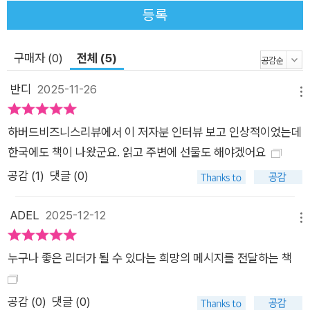
등록
짚어내고, 그로부터 벗어나 보다 객관적이고 건강한 방식으로 조
직을 이끄는 길을 안내한다. ■ “높은 자리가 만드는 압박을 다스
릴 때 비로소 리더가 된다” 압박감과 권력 간극… 리더와 조직을
구매자 (0)
전체 (5)
위협하는 ‘내면의 오작동’을 바로잡는 법 조직에서 높은 위치에
반디
2025-11-26
오르는 순간 리더를 둘러싼 환경은 급격히 달라진다. 그러나 많은
메뉴
이들이 이 변화를 제대로 인식하지 못한 채 이전과 같은 방식으로
하버드비즈니스리뷰에서 이 저자분 인터뷰 보고 인상적이었는데
소통하고 일하려 한다. 문제는 높은 자리까지 올라가는 능력과 그
한국에도 책이 나왔군요. 읽고 주변에 선물도 해야겠어요
자리를 유지하는 능력이 전혀 다른 역량이라는 점이다. 저자는 리
더의 자리에 자동적으로 따라오는 ‘압박감’과 ‘권력’을 다루는 능
공감 (
1
)
댓글 (0)
력이 리더의 필수 자질이라고 강조한다. 압박감이 커지면 편도체
가 과도하게 활성화되어 ‘투쟁-도피’ 모드가 작동하고, 그 결과 판
ADEL
2025-12-12
메뉴
단력이 흐려져 팀의 생산성과 성과가 쉽게 무너진다. 자신의 권력
을 제대로 인식하지 못할 때도 문제는 발생한다. 리더와 팀원 사
누구나 좋은 리더가 될 수 있다는 희망의 메시지를 전달하는 책
이의 간극은 피드백 오류, 의도 왜곡, 관계 악화 등으로 이어진다.
특히 ‘리더의 입에는 메가폰이 달려 있다’는 사실을 간과하지 않
공감 (
0
)
댓글 (0)