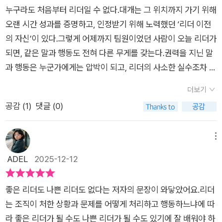
작성한 리뷰입니다 ]
분노와 불편함을 만드는 것은 교묘한 의도가 아닌 단순한 오해와
에 빠질 가능성이 크다. 유능하고 명석하며 경험이 풍부한 사람은
있는 수준 이상으로 압박이 심해지면 궤도를 이탈하기 십상이다.
누구라도 처음부터 리더일 수 없다.대개는 그 위치까지 가기 위해
소통의 오류라는 설명을 통해 사람이 문제가 아닌 이해되지 않았
타인의 관점을 쉽사리 받아들이지 못하는 경우가 꽤 많다. 물론
~ 압박에 시달리면 우리는 실제로 냉혹한 사람이 된다. 압박감에
오랜 시간 성과를 증명하고, 인정받기 위해 노력했던 ‘리더 이전
던 것이 문제였다는 깨달음은 관계를 다시 바라보게 만드는 부분
소신을 지키고 주변의 비판에 휘둘려 무너지지 않으려면 확고한
짓눌리면 인내심과 겸손을 잃으면서 자신감이 오만함으로 변한
의 자신’이 있다.그렇게 어제까지 팀원이었던 사람이 오늘 리더가
이다.이 책은 완벽한 리더가 되는 법을 말하지 않는다.리더십은
자아감이 필요하다. 그러나 자아감이 지나치게 부풀어 오르면 오
다. 우리는 이런 실수를 알아채지 못한다. 알다시피 권력이 눈을
되면, 같은 말과 행동도 전혀 다른 무게를 갖는다.권력을 지닌 말
능력이 아니라 멘탈이며, 권력의 함정과 압박을 스스로 관리할수
만함이 될 수 있다. 더 묻고 알려는 태도가 사라지고 오로지 자신
가리는 탓이다. 그리고 최대치 눈금에 도달한 압력계가 가져온 결
과 행동은 누군가에게는 압박이 되고, 리더의 사소한 실수조차 조
있을때 비로소 진정한 리더가 된다고 이야기한다.#리더십 #리더
만 답을 안다고 믿게 된다. p215. 늘 달콤한 칭송과 아부에 둘러
과를 너무 늦게야 깨닫곤 한다. ~ 상사의 단점으로 가장 많이 언
직의 균열이 된다.『리더의 멘탈은 달라야 한다』의 저자 사비나 나
의멘탈은달라야한다 #웅진지식하우스 #좋은팀장 #리더 #경영
더보기
싸여 ‘다들 나더러 좋은 리더라고 하잖아. 그러니 나는 좋은리더
급되는 것은 부하를 모질게 대하는 태도다. 다시 말해 부하의 업
와즈는리더십의 위기는 능력 부족이 아니라 역할이 바뀌었음을
관리
공감 (
1
)
댓글 (0)
야’라고 믿는다. 그리고 그것을 어떤말이나 행동을 해도 괜찮다는
무 의욕을 떨어뜨리고 성과까지 망치는 악당 같은 상사를 의미한
인식하지 못한 채 과거의 방식을 고수하는 데서 비롯된다고 말한
의미로 받아들이다. ‘상관’이 되는 것을 ‘우월하다’라는 말과 동의
다. 이런 상사는 필요 이상으로 흥분하거나 지나치게 완강하거나,
다.존 맥스웰은 말했다.“어제의 방식으로 오늘을 다루면 내일을
어 라고 착각한다. -당신이 이 함정에 빠지기 직전이거나 이미 빠
까다롭게 요구하거나, 독단적이거나, 불안정하거나, 자기밖에 모
잃는다.”높은 자리로 향하는 한 걸음은 한 사람의 세계를 완전히
메뉴
졌다는 사실을 기꺼이 직시하거나 인정하는 데는 용기와 겸손함
르거나, 쉽게 발끈한다. 이들 행동은 압박감을 제대로 관리하지
바꿔 놓는다.어제의 동료였던 이들이 오늘은 나의 결정에 기대고,
ADEL
2025-12-12
이 필요하다.
못해 생기는 결과다.” p90 ‘나는 예외다’라는 생각의 중심에는
사소한 말조차 중대한 문제로 비화될 수 있다.한 사람의 위치가
특권의식이 자리 잡고 있다. 내가 말하는 특권의식이란 원하는 게
달라진다는 건 곧 그를 둘러싼 모든 것이 바뀌었다는 뜻이다.리더
좋은 리더도 나쁜 리더도 없다는 저자의 문장이 와닿았어요.리더
있으면 무조건 떼를 써서 얻어내는 부잣집 응석받이 소녀같은 태
십은 능력에 덧붙는 옵션이 아니라 방식 전체를 재구성하는 일임
는 조직이 처한 상황과 문제를 어떻게 처리하고 행동하느냐에 따
도가 아니라, ‘내가 노력해서 이만큼 왔으니 특별한 대우를 받아
을 실감하게 한다.책 속에는 이러한 전환에 실패한 수많은 사례가
라 좋은 리더가 될 수도 나쁜 리더가 될 수도 있기에 잘 배워야 하