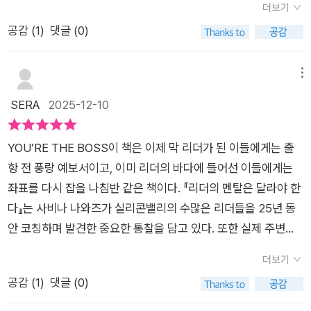
더보기
며 더 나은 결과를 내도록 이끌 수 있다. 불만을 터뜨리는 고객을
찰의 영역으로 다시 바라보게 만든 출발점이 되었다.『리더의 멘
적인 ‘아주 작은 습관’들을 제시한다. “나쁜 상사는 없다, 다만 선
공감 (
1
)
댓글 (0)
진정시키고, 다음 기회를 도모하며, 자원 부족을 상쇄하기 위한
탈은 달라야 한다』는리더에게 흔들리지 말라고 강요하지 않는다.
을 넘는 상사가 있을 뿐”이라는 문장이 큰 위로와 경각심을 동시
대안을 모색할 수 있다.” p232 #리더의멘탈은달라야한다 #사
오히려 누구든 흔들릴 수 있음을 인정하며,그 마음을 돌보는 구체
에 준다. 멘탈이 흔들리는 모든 리더들에게 강력 추천한다.
비나나와즈 #이수경 #리더스북 #권력 #압박감 #내면관리 #리
적인 방법을 안내한다.그리고 조직을 이끄는 리더뿐 아니라스스
메뉴
더십 #조직관리 #감정조절 #자기성철 #경영심리 #관계관리 #
로를 이끌어야 하는 모든 이들에게 실질적인 대안을 제시한다. 일
SERA
2025-12-10
직장생활팁 #관리자필독서 #팀장추천도서 #책리뷰 #서평 #wo
의 방식이 막다른 길에 다다랐을 때,간과해 온 문제를 발견하고
ongjin_readers
해결의 실마리를 얻을 수 있게 한다.결국 이 책은 어떤 자리에 있
YOU’RE THE BOSS이 책은 이제 막 리더가 된 이들에게는 출
든 스스로를 이끌어야 하는 모든 이에게 유용하다.우리가 흔들릴
항 전 풍랑 예보서이고, 이미 리더의 바다에 들어선 이들에게는
때, 방식은 언제든 다시 조정될 수 있다.그 변화의 출발점에서 이
좌표를 다시 잡을 나침반 같은 책이다. 『리더의 멘탈은 달라야 한
책이 든든한 길잡이가 되어줄 것이다.#리더십 #리더의멘탈은달
다』는 사비나 나와즈가 실리콘밸리의 수많은 리더들을 25년 동
라야한다 #좋은팀장 #서평 #웅진지식하우스 #도서추천 #책추
안 코칭하며 발견한 중요한 통찰을 담고 있다. 또한 실제 주변에
천 #북스타그램
서 혹은 내가 당했을 수도 있게 일어날 법한 다양한 사례들을 통
더보기
해 읽을수록 책 속으로 빠져들게 된다. 다른 멘탈을 어떻게 가질
공감 (
1
)
댓글 (0)
수 있을까에 대한 통찰과 질문만 던지는게 아닌 방법들까지 친절
히 알려주는 실용서의 몫도 충분히 해낸다. 리더가 되면 모든 게