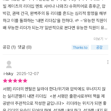
촘촘히 담겨 있다. ■ “리더십은 결국 나를 이끄는 힘이다” 번아
빌 게이츠의 리더십 멘토 사비나 나와즈! 슈퍼히어로 증후군, 압
웃을 넘어 나와 조직을 함께 살리는 내면 리더십 과도한 업무, 끊
박감, 권력 간극, 완벽주의 등 리더를 흔드는 심리적 함정을 해부
임없는 문제 해결, 사람을 대하는 문제까지. 리더는 보이지 않는
하고 이를 돌파하는 ‘내면 리더십’을 전하다. 🌱 ~'유능한 직원이
곳에서 홀로 고독한 전투를 치르는 만큼 번아웃에 취약할 수밖에
왜 무능한 리더가 되는가' 일반적으로 본다면 유능한 직원이 유능
없다. 이 책에는 처음으로 부정적 피드백을 받고 슬럼프에 빠진
한 리더가 되어야 하는 것이 맞다. 그러나 유능한 리더들이 유능
대기업 임원, 전설적인 게임 개발자였으나 팀을 맡은 뒤 연이은
더보기
한 직원이었던 건 맞지만, 유능한 직원이 모두 유능한 리더가 되
이탈을 막지 못했던 팀장 등 다양한 위기 속에서 변화의 전환점을
공감 (
1
)
댓글 (0)
는 것은 아니었다. 왜 이런 일이 일어나는 걸까? 실리콘밸리에서
맞은 리더들의 사례가 생생하게 담겨 있다. 무엇보다 이 책은 저
오랜시간 리더십 코치로 지내며 빌게이츠, 스티브 발머와도 함께
자가 스스로 ‘최고의 상사’에서 ‘최악의 상사’로 추락한 경험에서
일한 적 있는 저자가 원인을 분석했다. 세상에 나쁜 상사는 별로
메뉴
출발했다는 데 의미가 있다. 마이크로소프트에서 9만 명의 경력
없다. 다만, 좋은 의도를 지닌 좋은 상사가 좋은 의도와 나쁜 행동
i-lsky
2025-12-07
개발을 총괄하던 임원이었던 그녀 역시 스트레스와 압박 속에서
사이에 놓인 선을 자신도 모르게 넘는 것이 원인이었다. 높은 위
자신이 변해가고 있다는 사실을 뒤늦게 깨달았다. 그 뼈아픈 자각
치에 오르는 데 필요한 능력과 그 자리를 유지하는 데 필요한 능
은 오히려 리더십을 제대로 연구하고 리더들을 가르치는 코치로
서평] 리더의 멘탈은 달라야 한다/위기와 압박에도 무너지지 않
력은 엄연히 다르다. 이전에 가졌던 '결핍 마인드셋' 이 경쟁에서
나아가는 계기가 되었다. 『실패를 통과하는 일』의 저자이자 퍼블
는 실리콘밸리 내면 리더십 <본 서평은 출판사로부터 책을 제
살아남는 데 유리했다면 지금부터는 풍요 마인드셋으로 바꾸어
리 창업자 박소령 대표가 ‘나만 이런 게 아니었다’라는 위로를 얻
공받아 주관적으로 작성한 글입니다> 리더라는 위치가 되면 좋
야 한다. '풍요 마인드셋' 을 지닌 사람들은 팀원들에게 아이디어
었다고 말한 것처럼 이 책은 다채로운 사례를 통해 리더에게 공감
은 리더의 모습이 되어야 하며, 성과를 내야 하고, 성과를 내기 위