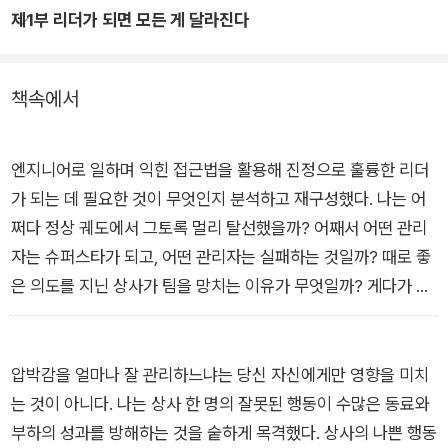
제1부 리더가 되면 모든 게 달라진다
찾아오는 압박감과 권력의 무게를 다스리지 못하면 성과도, 관계
1장: 자, 이제 당신은 리더가 되었습니다
도, 자기 자신도 지키기 어렵다는 사실을 명확히 드러낸다. 저자
는 엔지니어 출신이라는 독특한 이력을 살려 감이나 직관이 아니
책속에서
라 수천 건의 사례와 체계적 분석을 통해 리더의 내면에서 발생하
는 심리적 왜곡과 그 결과를 정밀하게 설명해낸다. 또한 ‘감정 방
아쇠 찾기’, ‘권한 위임 다이얼’, ‘시간 포트폴리오 분석’ 등 즉시 적
엔지니어로 일하며 익힌 접근법을 활용해 진정으로 훌륭한 리더
용 가능한 도구를 제시해 위기에 빠진 리더가 다시 ‘정상 궤도’를
가 되는 데 필요한 것이 무엇인지 분석하고 재구성했다. 나는 어
찾도록 실질적인 해결책을 제공한다.
쩌다 정상 궤도에서 그토록 멀리 탈선했을까? 어째서 어떤 관리
자는 슈퍼스타가 되고, 어떤 관리자는 실패하는 것일까? 때로 좋
이 책은 ‘이상적인 리더’가 되어야 한다고 강요하지 않는다. 리더
은 의도를 지닌 상사가 팀을 망치는 이유가 무엇일까? 게다가 왜
라면 누구나 흔들릴 수 있다는 전제를 인정하고, 그 마음을 다스
‘자신도 모르는 사이에’ 그 지경에 이를까? 나는 수많은 사례를
리는 방법을 제시함으로써 스스로를 지킬 때 조직과 성과도 함께
연구하면서 권력이 실수를 보지 못하게 우리의 눈을 가리고, 높은
성장한다는 본질적인 메시지를 전한다. 위기와 압박 속에서도 단
직급에 따르는 강한 압박감이 행동을 성찰하고 조절하는 능력에
압박감을 얼마나 잘 관리하느냐는 당신 자신에게만 영향을 미치
단한 리더십을 구축하고 싶은 모든 이들에게 꼭 필요한 필독서다.
영향을 미친다는 사실을 깨달았다.
는 것이 아니다. 나는 상사 한 명의 잘못된 행동이 수많은 동료와
[머리말 나는 내가 좋은 리더인 줄 알았다]
부하의 성과를 방해하는 것을 숱하게 목격했다. 상사의 나쁜 행동