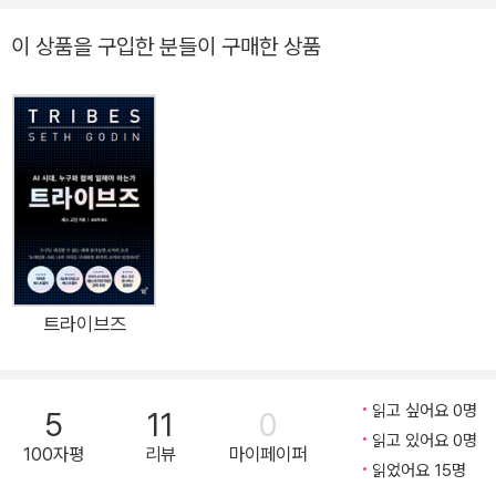
나와즈, 슈퍼히어로 증후군, 압박감, 권력 간극, 완벽주의 등 리더
를 흔드는 심리적 함정을 해부하고 이를 돌파하는 ‘내면 리더
이 상품을 구입한 분들이 구매한 상품
십’을 전하다 25년간 실리콘밸리에서 마이크로소프트·아마존·구
글 등 최고 임원들을 코칭해온 사비나 나와즈가 자신의 ‘내면 리
더십 시스템’을 한 권에 담아 『리더의 멘탈은 달라야 한다』를 펴
냈다. 미국에서 가장 권위 있는 비즈니스 도서상 ‘Axiom 어워드’
금메달을 수상한 이 책은 출간 당시 애덤 그랜트, 에이미 에드먼
드슨 등 세계적 석학들의 극찬을 받았고, 국내 출간 전부터 신수
정·박소령 대표를 비롯하여 Meta·LG화학 등 현직 리더들이 먼
저 읽고 추천한 화제작이다. 저자는 아무리 뛰어난 인재이더라도
리더의 자리에 오르는 순간 찾아오는 압박감과 권력의 무게를 다
트라이브즈
스리지 못하면 성과도, 관계도, 자기 자신도 지키기 어렵다는 사
실을 명확히 드러낸다. 저자는 엔지니어 출신이라는 독특한 이력
읽고 싶어요 0명
5
11
0
을 살려 감이나 직관이 아니라 수천 건의 사례와 체계적 분석을
읽고 있어요 0명
통해 리더의 내면에서 발생하는 심리적 왜곡과 그 결과를 정밀하
100자평
리뷰
마이페이퍼
읽었어요 15명
게 설명해낸다. 또한 ‘감정 방아쇠 찾기’, ‘권한 위임 다이얼’, ‘시간