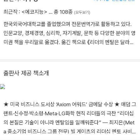
의 상사’로 손꼽혔지만 어느 순간 동료와의 짧은 사담도 시간 낭
비로 여기고 사소한 디테일에 집착하는 ‘최악의 상사’로 변해 있
최근작 :
<에코지능>
… 총 108종
(모두보기)
었다. 이 추락의 경험은 그가 리더십을 본질부터 다시 바라보게
한국외국어대학교를 졸업했으며 전문번역가로 활동하고 있다.
된 결정적 전환점이었다. 이후 그는 엔지니어 출신다운 방식으로
인문교양, 경제경영, 심리학, 자기계발, 문학 등 다양한 분야의 영
수천 명의 리더를 인터뷰하며 1만 2,000여 쪽의 데이터를 축적
미권 책을 우리말로 옮겼다. 옮긴 책으로 《리더의 멘탈은 달라야
했고 이를 기반으로 리더십이 ‘좋은 의도’에도 불구하고 왜 무너
한다》, 《어떻게 말해야 사람의 마음을 얻는가》, 《패권》, 《슬로푸
지는지, 또 압박감과 권력이 어떻게 리더의 행동을 바꿔놓는지 집
드 선언》, 《부서지는 아이들》, 《불변의 법칙》 외 다수가 있다.
요하게 추적했다. 그 결과 리더가 무너지는 심리 패턴을 밝혀내고
출판사 제공 책소개
이를 돌파해 성장으로 전환시키는 솔루션을 구축해냈다. 현재 그
는 구글과 아마존을 비롯한 포춘 500대 기업의 C레벨 임원들을
자문하고, 매년 수십 차례의 컨퍼런스에서 기조 연설을 맡으며,
대학 교수진을 대상으로 리더십을 가르치고 있다. 이 밖에도 《하
★ 미국 비즈니스 도서상 ‘Axiom 어워드’ 금메달 수상 ★ 애덤 그
버드비즈니스리뷰》, 《월스트리트저널》, 《포브스》 등 주요 매체
랜트·신수정·박소령·Meta·LG화학 현직 리더들의 극찬 “리더십
에 꾸준히 글을 기고해왔다.
의 본질은 기술이 아니라 멘탈임을 일깨워준다” ― 최지은(Met
a 중소기업 비즈니스 그룹 전무) 빌 게이츠의 리더십 멘토 사비나