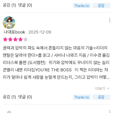
나만 옳다거나, 나를 칭송하는 아부하는 사람들의 이야기에 빠지
공감 (
1
)
댓글 (0)
격이 있다. 그러기 위해 철저하게 자기관리가 되는 사람이 그 자
그 단계에 도달하면, 승진 사다리의 꼭대기에 도달했으므로 그 직
는 위험을 저자는 심리적 착시에 빠질 위험성으로 지적한다. 또한
리에 올라야 하는 것이 맞다. 리더를 꿈꾼다면 이 책을 통해 지금
무를 수행하는 데 무능력한 상태로 머무르게 된다는 말이다. 모두
리더는 모든 걸 자신이 직접해결하려고 하는 데에서 지치게 되고,
자신이 어떤 사람인 지 돌아보자. 지금이라도 늦지 않았다. @wo
가 승진하고 리더가 되고 싶다. 그러나 리더가 되자마자 무능력해
메뉴
팀원들에 대한 성장을 저해하게 되기도 한다. 저자는 이러한 생각
ongjin_readers#리더의멘탈은달라야한다 #사비나나와즈#리
지고 싶지는 않을 것이다. 높은 자리까지 올라가는 능력과 그 자
나대로book
2025-12-09
들이 오히려 리더로서의 위치를 위험하게 만들고 조직도 해칠 수
더스북 #웅진지식하우스 #리더십#좋은팀장 #보스 #자기계발 #
리를 유지하는 능력은 전혀 다르다. 물론, 자신의 능력치를 다 써
있다는 것을 지적한다. 리더는 흔들릴수도 있음을 인지하고, 팀원
실리콘밸리🔅<웅진지식하우스 출판사에서 도서를 지원받아 주
서 더 이상 발휘할 능력이 없을 수도 있다. 하지만 자신의 부족함
들과 과제를 함께 해결해 가는 것이 훨씬 더 많은 성과와 성장을
권력과 압박의 파도 속에서 흔들리지 않는 마음의 기술<리더의
관적으로 작성한 서평입니다>🔅#서평단 #도서협찬 #추천도서
을 파악하고 능력치를 키우기 위한 노력은 해 볼 수 있다. 이 책은
동반하게 된다는 것이다. 리더로서 가지는 가치도 중요하지만
멘탈은 달라야 한다>를 읽고 / 사비나 나와즈 지음 / 이수경 옮김
#책추천 #신간 #베스트셀러
무능력해지는 리더의 이유와 여전히 유능한 리더의 차이를 보여
이 가치는 상황에 따라 변화가능하며, 어떤 가치를 우선시 할지에
리더스북 출판 (도서협찬) 위기와 압박에도 무너지지 않는 실리
준다. 저자는 근본적인 이유를 '멘탈' 에서 찾는다. '수많은 사례를
대한 고민은 다를 수 있음을 인식해야 한다. 리더는 매순간 선택
콘밸리 내면 리더십YOU’RE THE BOSS 이 책은 리더라는 자
연구하면서 권력이 실수를 보지 못하게 우리의 눈을 가리고, 높은
의 우선순위를 결정해야 한다. 그리고 순간순간 상황에 대해 주변
리가 얼마나 쉽게 사람을 눈멀게 만드는지, 그리고 압박이 어떻게
직급에 따르는 강한 압박감이 행동을 성찰하고 조절하는 능력에
의 수많은 정보를 읽어내야 하고, 수많은 팀원들의 가치에 대해서
우리의 장점을 사나운 송곳니로 변질시키는지 적나라하게 드러
영향을 미친다는 사실을 깨달았다.' 조직은 리더의 눈을 가리는
더보기
도 살펴야 한다. 리더로서 느끼는 압박감에 대해 그 원인에 대해
낸다. 권력은 리더를 고독하게 만들고, 피드백은 멀어지고, 결국
함정이 많다. 또한, 리더에게 주어진 권력에 취하면 꼭 보아야 할
공감 (
1
)
댓글 (0)
분석하고, 자신의 감정을 자신의 팀이 이해할 수 있도록 설득하는
스스로의 실수를 가장 늦게 깨닫는 존재가 된다. 저자는 그 비극
것들이 보이지 않는다. 이상하게도 권력자의 눈에는 자신이 잘하
것이 필요하다. 또한 개인적으로 회복의 시간도 필요하다. 그러나
을 막는 길이 내면의 관리에 있다고 말한다. 예외라는 착각을 버
고 있는 것만 보이고 직원들도 좋은 것만 이야기한다. 우리는 역
메뉴