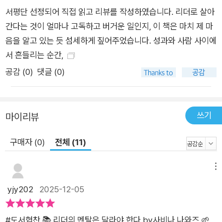
서평단 선정되어 직접 읽고 리뷰를 작성하였습니다. 리더로 살아
는 이를 ‘두더지 잡기 게임’에 비유하며 하나를 해결하면 또 다른
간다는 것이 얼마나 고독하고 버거운 일인지, 이 책은 마치 제 마
문제가 튀어나오는 방식으로 리더의 에너지를 소진시킨다고 지
음을 알고 있는 듯 섬세하게 짚어주었습니다. 성과와 사람 사이에
적한다. 이처럼 딜레마에 빠진 리더를 위한 솔루션으로 저자는
서 흔들리는 순간,
‘권한 위임 다이얼’을 소개한다. 위임은 ON/OFF로 나누는 스위
치가 아니라 직원의 역량과 준비 상태를 고려해 조정해야 하는 다
공감 (
0
)
댓글 (0)
이얼에 가깝다는 것이다. 또한 “부하 직원은 독심술사가 아니
다”라는 점을 강조하며 원하는 결과만 모호하게 지시한 뒤 방치
하기보다 보여주기-설명하기-가르치기-질문하기-안정망 역할
쓰기
마이리뷰
하기 등 단계별로 위임 프로세스를 체계화할 것을 조언한다. 한편
디테일에 과도하게 집착해 ‘가림막 높이’나 회의용 볼펜 상태까지
구매자 (0)
전체 (11)
챙기느라 시간을 소모하는 리더에게는 ‘공백 시간 만들기’를, 완
벽주의로 인해 시간에 늘 쫓기는 리더에게는 ‘시간 포트폴리오 분
메뉴
석’을 통해 업무 비율을 재배치하는 방법을 안내한다. LG화학 오
yjy202
2025-12-05
승민 인재육성 담당의 말처럼, “리더들이 직면하는 압박 속에서
스스로를 다스리고 흔들리지 않도록 강력한 도구”들이 이 책에
#도서협찬 📚 리더의 멘탈은 달라야 한다 by사비나 나와즈 🌱