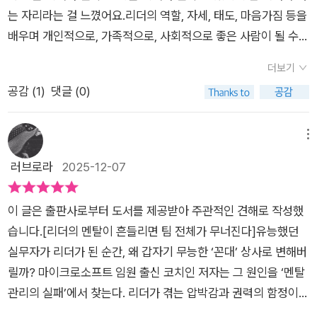
야 마땅하다’고 믿는 사고방식을 뜻한다.” p210 “아무리 실력이
등장한다.‘차라리 내가 하는 게 낫다’며 모든 일을 떠안다가 번아
는 자리라는 걸 느꼈어요.리더의 역할, 자세, 태도, 마음가짐 등을
뛰어나고 일을 잘해도 예의와 윤리에 대한 기본 규칙을 무시할 권
웃된 관리자,과거의 ‘전문가 방식’만 고집하다 팀원들의 이탈을
배우며 개인적으로, 가족적으로, 사회적으로 좋은 사람이 될 수
리는 없다. 뛰어난 리더의 위치를 유지하는 동시에 ‘나는 예외
막지 못한 개발 리더,좋은 의도였음에도 권력 간극을 간과해 팀의
있겠다는 확신이 들었어요.자신을 잘 아는 리더가 직원들과 잘 소
다’라는 사고방식에서 벗어날 방법은 있다. 그래야 지위와 권력에
사기를 떨어뜨린 임원까지.유능한 직원이 리더가 되는 순간 환경
더보기
통하고 권력간극을 줄여나갈 수 있고 자신에게 부족한 부분들을
취해 어리석은 행동을 하면서 정작 자신은 인지하지 못하는 비극
과 심리적 조건은 완전히 달라지며,이를 다스리지 못하면 관계도
공감 (
1
)
댓글 (0)
피드백을 통해 수정하고 더 나은 리더가 되고 직원들은 물론 조직
을 막을 수 있다.” p216 “모든 성공한 CEO가 공통적으로 보인
성과도 끝내 자신의 위치도 위태로워진다.『리더의 멘탈은 달라야
자체의 성장으로 이끌 수 있다는 선순환을 알았어요.리더는 이미
특성을 한 가지 꼽는다면, 눈앞에 있는 상대방에게 완벽히 집중한
한다』가 수많은 리더십 책들과 차별화되는 이유는이러한 내면의
자신의 능력을 인정받았기에 경쟁자가 아니라 협력자로서 직원
메뉴
다는 점이다. 그런 태도는 적극적 보디랭귀지와 눈 맞춤은 물론이
오작동을 바로잡기 위한 실질적 도구를 제시하기 때문이다.특정
들을 독려하고 그들의 잠재력을 끌어올려 성장할 수 있게 해주는
러브로라
2025-12-07
거니와 질문 수준, 상대방의 말에 반응하거나 응수하는 방식, 상
사람이나 상황 앞에서 감정이 폭발하는 이유를 추적하는 ‘감정 방
촉진제이자 윤활제 같은 존재라는 것을 배울 수 있었어요.그동안
대방 말을 이해한 뒤 다시 표현하는 방식에서 느낄 수 있다.” p22
아쇠 찾기’,직원의 역량에 따라 위임의 강도를 조절하는 ‘권한 위
리더라는 지위에 대한 편견과 오해를 풀 수 있었었고 과거 리더의
2 “일터에서든 개인적 삶에서든 외부에서 가해지는 압박에 대
임 다이얼’,불필요한 완벽주의를 줄이는 ‘시간 포트폴리오 분석’
이 글은 출판사로부터 도서를 제공받아 주관적인 견해로 작성했
위치에서 범했던 실수들의 해결책을 배우며 스스로 성장의 기회
한 내면의 반응을 조절할 줄 아는 능력은 대단히 중요하다. 특정
등즉시 실천 가능한 전략들이 촘촘하게 담겨 있다.또한 이 책은
습니다.[리더의 멘탈이 흔들리면 팀 전체가 무너진다]유능했던
를 마련할 수 있었어요.좋은 리더가 될 우리를 위해 읽어보시길
한 감정을 느끼는 것은 이상한 일도, 잘못된 일도 아니다. 그 감정
리더를 이상적인 존재로만 그리지 않는다.리더 역시 흔들리는 인
실무자가 리더가 된 순간, 왜 갑자기 무능한 ‘꼰대’ 상사로 변해버
추천해요.
을 느끼는 이유를 깨달으면, 편도체 과열로 인한 투쟁-도피 모드
간임을 인정하고,권력이 커질수록 고독과 번아웃이 깊어진다는
릴까? 마이크로소프트 임원 출신 코치인 저자는 그 원인을 ‘멘탈
에서 빠져나와 이성적이고 생산적인 사고 모드로 돌아가는 데 도
사실을 솔직하게 보여준다.저자 자신도 ‘최고의 상사’에서 ‘최악
관리의 실패’에서 찾는다. 리더가 겪는 압박감과 권력의 함정이
움이 된다. ~ 단호하되 존중심을 잃지 않는 태도로 그들을 대하
의 상사’가 되어가는 과정을 겪었고,그 경험이 리더십을 자기 성
어떻게 판단력을 흐리는지, 그리고 그것을 바로잡을 수 있는 구체