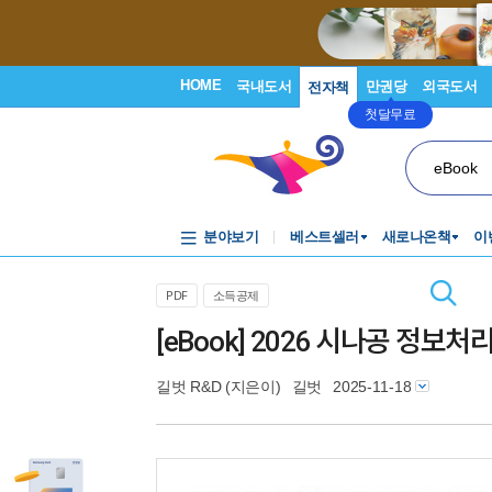
HOME
국내도서
만권당
외국도서
전자책
첫달무료
eBook
분야보기
베스트셀러
새로나온책
이
PDF
소득공제
[eBook] 2026 시나공 정
길벗 R&D
(지은이)
길벗
2025-11-18