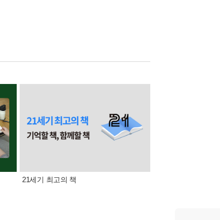
21세기 최고의 책
삼성카드가 쏜다! 알라