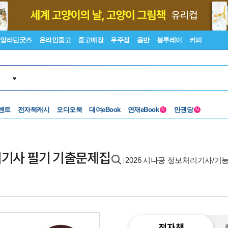
알라딘굿즈
온라인중고
중고매장
우주점
음반
블루레이
커피
벤트
전자책캐시
오디오북
대여eBook
연재eBook
만권당
N
N
보처리기사 필기 기출문제집
2026 시나공 정보처리기사/기
|
전자책