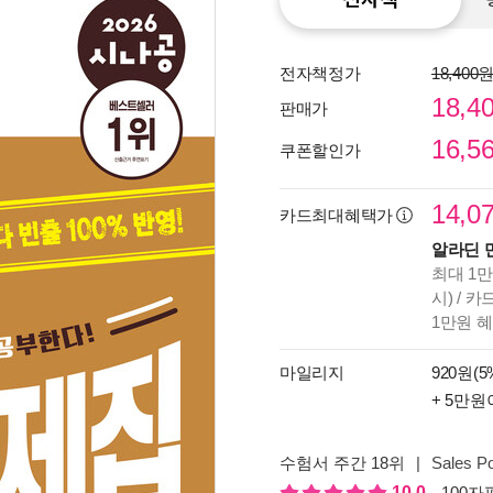
전자책정가
18,400
18,4
판매가
16,5
쿠폰할인가
14,0
카드최대혜택가
알라딘 
종이
최대 1만
미리
시) / 
입니
1만원 
마일리지
920원(5
+ 5만원
수험서 주간 18위
|
Sales Po
10.0
100자평