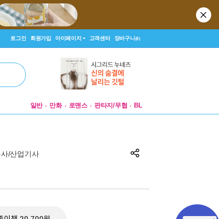
로그인
회원가입
마이페이지
고객센터
장바구니
(0)
일반
만화
로맨스
판타지/무협
BL
능사/산업기사