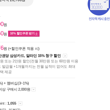
종이책 20,700원
원
00
원
60
10% 할인쿠폰 받기
원
76
원 (+할인쿠폰 적용 시)
만권당 삼성카드, 알라딘 15% 청구 할인
책의
원 또는 2만원 할인(전월 30만원 또는 60만원 이용
보기
카드 발급월 +1개월까지는 전월 실적이 없어도 최대
다.
혜택 제공
%) +
멤버십(3~1%)
이상 구매시 2,000원
int :
1,055
(1)
리뷰(1)