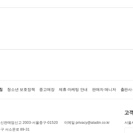
침
청소년 보호정책
중고매장
제휴·마케팅 안내
판매자 매니저
출판사
고객
신판매업신고 2003-서울중구-01520
이메일 privacy@aladin.co.kr
서울시
구 서소문로 89-31